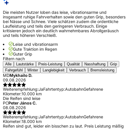
Die meisten Nutzer loben das leise, vibrationsarme und
insgesamt ruhige Fahrverhalten sowie den guten Grip, besonders
bei Nässe und Schnee. Viele schätzen zudem die ordentliche
Laufleistung und teils den geringeren Verbrauch. Einige
kritisieren jedoch ein deutlich wahrnehmbares Abrollgeräusch
und teils höheren Verschleiß.
Leise und vibrationsarm
Gute Traktion im Regen
Guter Grip
Filtern nach
Alle
Lautstärke
Preis-Leistung
Qualität
Nasshaftung
Grip
Fahrgefühl
Winter
Langlebigkeit
Verbrauch
Bremsleistung
MD
Mykhailo D.
09.08.2026
Weiterempfehlung:
Ja
Fahrtentyp:
Autobahn
Gefahrene
Kilometer:
10.000 km
Die Reifen sind leise
PC
Peter János C.
08.08.2026
Weiterempfehlung:
Ja
Fahrtentyp:
Autobahn
Gefahrene
Kilometer:
18.000 km
Reifen sind gut, leider ein bisschen zu laut. Preis Leistung mäßig