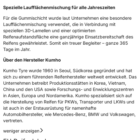
EPREL ID
446817
Spezielle Laufflächenmischung für alle Jahreszeiten
Für die Gummischicht wurde laut Unternehmen eine besondere
Allgemeine Produktsicherheit (GPSR)
Laufflächenmischung verwendet, die in Verbindung mit
speziellen 3D-Lamellen und einer optimierten
Herstellerkontakt
Kumho Tire Europe GmbH, KUMHO TIRE
Reifenaufstandsfläche eine ganzjährige Einsatzbereitschaft des
EUROPE GmbH Strahlenberger Str. 110-112
D-63067 Offenbach Germany, kumhotire.de,
Reifens gewährleistet. Somit ein treuer Begleiter – ganze 365
technik@kumhotire.de
Tage im Jahr.
Über den Hersteller Kumho
Kumho Tyre wurde 1960 in Seoul, Südkorea gegründet und hat
sich zu einem führenden Reifenhersteller weltweit entwickelt. Das
Unternehmen betreibt Produktionsstätten in Korea, Vietnam,
China und den USA sowie Forschungs- und Enwicklungszentren
in Asien, Europa und Nordamerika. Kumho spezialisiert sich auf
die Herstellung von Reifen für PKWs, Transporter und LKWs und
ist auch in der Erstausrüstung für namenhafte
Automobilhersteller, wie Mercedes-Benz, BMW und Volkswagen,
vertreten.
weniger anzeigen