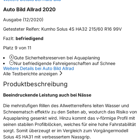
Auto Bild Allrad 2020
Zustand
Neureifen
Ausgabe (12/2020)
M+S
Ja
Getesteter Reifen:
Kumho Solus 4S HA32 215/60 R16 99V
Fazit:
befriedigend
EU Label
Platz 9 von 11
Effizienz
D
Gute Sicherheitsreserven bei Aquaplaning
Nur befriedigende Fahreigenschaften auf Schnee
Weitere Details bei Auto Bild Allrad
Nasshaftung
B
Alle Testberichte anzeigen
Produktbeschreibung
Rollgeräusch (Klasse)
B
Beeindruckende Leistung auch bei Nässe
Rollgeräusch (dB)
72
Die mehrstufigen Rillen des Allwetterreifens leiten Wasser und
Fahrzeugklasse
C1
Schneematsch effektiv zu den Seiten ab, wodurch das Risiko von
Aquaplaning gesenkt wird. Hinzu kommt das v-förmige Profil mit
3PMSF / Schneeflockensymbol / Alpine-Symbol
Ja
seinen stabilen Profilblöcken, welches für eine hohe Fahrstabilität
sorgt. Somit überzeugt er im Vergleich zum Vorgängermodell
Solus 4S HA31 mit verbessertem Nassgrip.
Eisgrip
Nein