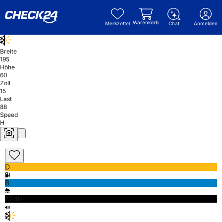
Warenkorb
Merkzettel
Chat
Anmelden
Breite
195
Höhe
60
Zoll
15
Last
88
Speed
H
D
B
72db