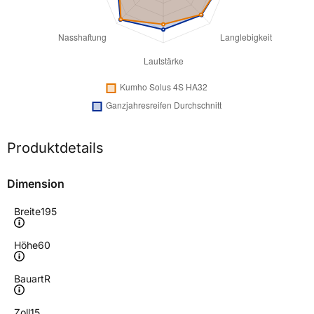
Produktdetails
Dimension
Breite
195
Höhe
60
Bauart
R
Zoll
15