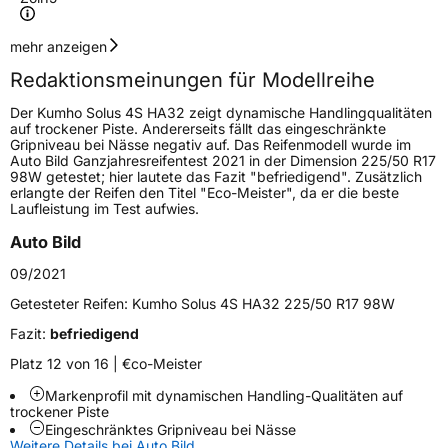
Geschwindigkeitsindex
H
mehr anzeigen
Redaktionsmeinungen für Modellreihe
Höchstgeschwindigkeit
210 km/h
Der Kumho Solus 4S HA32 zeigt dynamische Handlingqualitäten
Lastindex
88
auf trockener Piste. Andererseits fällt das eingeschränkte
Gripniveau bei Nässe negativ auf. Das Reifenmodell wurde im
Auto Bild Ganzjahresreifentest 2021 in der Dimension 225/50 R17
Höchstlast
560 kg
98W getestet; hier lautete das Fazit "befriedigend". Zusätzlich
erlangte der Reifen den Titel "Eco-Meister", da er die beste
Laufleistung im Test aufwies.
Generelle Merkmale
Auto Bild
Fahrzeugtyp
PKW
09/2021
Verwendung
Ganzjahresreifen
Getesteter Reifen:
Kumho Solus 4S HA32 225/50 R17 98W
Modellname
Solus 4S HA32
Fazit:
befriedigend
Fahrzeugart
PKW & SUV
Platz 12 von 16 | €co-Meister
Markenprofil mit dynamischen Handling-Qualitäten auf
Weitere Eigenschaften
trockener Piste
Eingeschränktes Gripniveau bei Nässe
Schlauchtyp
TL
Weitere Details bei Auto Bild