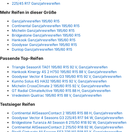
225/45 R17 Ganzjahresreifen
Mehr Reifen in dieser Größe
Ganzjahresreifen 195/60 R15
Continental Ganzjahresreifen 195/60 R15
Michelin Ganzjahresreifen 195/60 R15
Bridgestone Ganzjahresreifen 195/60 R15
Hankook Ganzjahresreifen 195/60 R15
Goodyear Ganzjahresreifen 195/60 R15
Dunlop Ganzjahresreifen 195/60 R15
Passende Top-Reifen
Triangle SeasonX TA01 195/60 R15 92 V, Ganzjahresreifen
Hankook Kinergy 4S 2 H750 195/60 R15 88 V, Ganzjahresreifen
Goodyear Vector 4 Seasons G3 195/60 R15 92 V, Ganzjahresreifen
Kumho Solus 4S HA32 195/60 R15 92 V, Ganzjahresreifen
Michelin CrossClimate 2 195/60 R15 92 V, Ganzjahresreifen
GT Radial ClimateActive 195/60 R15 88 H, Ganzjahresreifen
Vredestein Quatrac 195/60 R15 88 V, Ganzjahresreifen
Testsieger Reifen
Continental AllSeasonContact 2 185/65 R15 88 H, Ganzjahresreifen
Goodyear Vector 4 Seasons G3 225/45 R17 94 W, Ganzjahresreifen
Bridgestone Turanza All Season 6 215/50 R18 92 W, Ganzjahresreifen
Continental AllSeasonContact 2 215/50 R18 92 W, Ganzjahresreifen
Pirelli Cinturato All Season SF3 225/40 R18 92 Y, Ganzjahresreifen