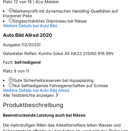
Platz 12 von 16 | €co-Meister
Markenprofil mit dynamischen Handling-Qualitäten auf
Weitere Eigenschaften
trockener Piste
Eingeschränktes Gripniveau bei Nässe
Schlauchtyp
TL
Weitere Details bei Auto Bild
Auto Bild Allrad 2020
Zustand
Neureifen
Ausgabe (12/2020)
M+S
Ja
Getesteter Reifen:
Kumho Solus 4S HA32 215/60 R16 99V
Verstärkt
XL
Fazit:
befriedigend
Platz 9 von 11
EU Label
Gute Sicherheitsreserven bei Aquaplaning
Nur befriedigende Fahreigenschaften auf Schnee
Weitere Details bei Auto Bild Allrad
Effizienz
C
Alle Testberichte anzeigen
Produktbeschreibung
Nasshaftung
B
Beeindruckende Leistung auch bei Nässe
Rollgeräusch (Klasse)
B
Die mehrstufigen Rillen des Allwetterreifens leiten Wasser und
Schneematsch effektiv zu den Seiten ab, wodurch das Risiko von