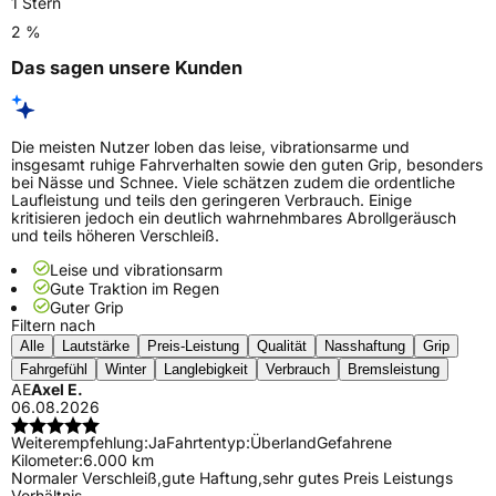
1 Stern
2 %
Das sagen unsere Kunden
Die meisten Nutzer loben das leise, vibrationsarme und
insgesamt ruhige Fahrverhalten sowie den guten Grip, besonders
bei Nässe und Schnee. Viele schätzen zudem die ordentliche
Laufleistung und teils den geringeren Verbrauch. Einige
kritisieren jedoch ein deutlich wahrnehmbares Abrollgeräusch
und teils höheren Verschleiß.
Leise und vibrationsarm
Gute Traktion im Regen
Guter Grip
Filtern nach
Alle
Lautstärke
Preis-Leistung
Qualität
Nasshaftung
Grip
Fahrgefühl
Winter
Langlebigkeit
Verbrauch
Bremsleistung
AE
Axel E.
06.08.2026
Weiterempfehlung:
Ja
Fahrtentyp:
Überland
Gefahrene
Kilometer:
6.000 km
Normaler Verschleiß,gute Haftung,sehr gutes Preis Leistungs
Verhältnis