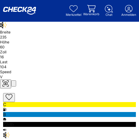
Warenkorb
Merkzettel
Chat
Anmelden
Breite
235
Höhe
60
Zoll
16
Last
104
Speed
V
C
B
72db