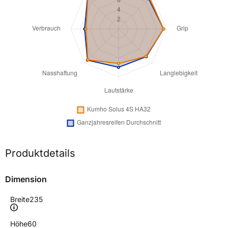
Produktdetails
Dimension
Breite
235
Höhe
60