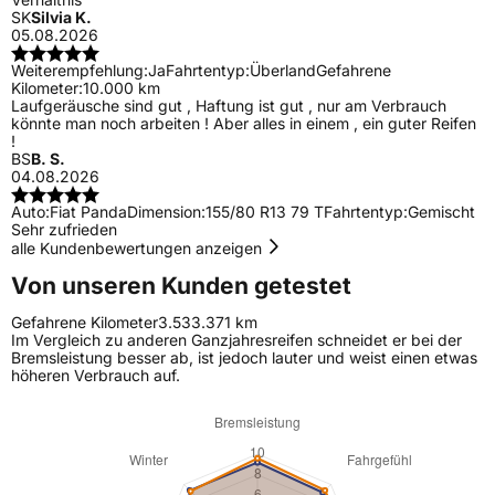
SK
Silvia K.
05.08.2026
Weiterempfehlung:
Ja
Fahrtentyp:
Überland
Gefahrene
Kilometer:
10.000 km
Laufgeräusche sind gut , Haftung ist gut , nur am Verbrauch
könnte man noch arbeiten ! Aber alles in einem , ein guter Reifen
!
BS
B. S.
04.08.2026
Auto:
Fiat Panda
Dimension:
155/80 R13 79 T
Fahrtentyp:
Gemischt
Sehr zufrieden
alle Kundenbewertungen anzeigen
Von unseren Kunden getestet
Gefahrene Kilometer
3.533.371 km
Im Vergleich zu anderen Ganzjahresreifen schneidet er bei der
Bremsleistung besser ab, ist jedoch lauter und weist einen etwas
höheren Verbrauch auf.