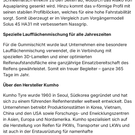
Rollgeräusch (dB)
72
Aquaplaning gesenkt wird. Hinzu kommt das v-förmige Profil mit
Fahrzeugklasse
C1
seinen stabilen Profilblöcken, welches für eine hohe Fahrstabilität
sorgt. Somit überzeugt er im Vergleich zum Vorgängermodell
Solus 4S HA31 mit verbessertem Nassgrip.
3PMSF / Schneeflockensymbol / Alpine-Symbol
Ja
Spezielle Laufflächenmischung für alle Jahreszeiten
Eisgrip
Nein
Für die Gummischicht wurde laut Unternehmen eine besondere
EPREL ID
446947
Laufflächenmischung verwendet, die in Verbindung mit
speziellen 3D-Lamellen und einer optimierten
Allgemeine Produktsicherheit (GPSR)
Reifenaufstandsfläche eine ganzjährige Einsatzbereitschaft des
Reifens gewährleistet. Somit ein treuer Begleiter – ganze 365
Herstellerkontakt
Kumho Tire Europe GmbH, KUMHO TIRE
Tage im Jahr.
EUROPE GmbH Strahlenberger Str. 110-112
D-63067 Offenbach Germany, kumhotire.de,
Über den Hersteller Kumho
technik@kumhotire.de
Kumho Tyre wurde 1960 in Seoul, Südkorea gegründet und hat
sich zu einem führenden Reifenhersteller weltweit entwickelt. Das
Unternehmen betreibt Produktionsstätten in Korea, Vietnam,
China und den USA sowie Forschungs- und Enwicklungszentren
in Asien, Europa und Nordamerika. Kumho spezialisiert sich auf
die Herstellung von Reifen für PKWs, Transporter und LKWs und
ist auch in der Erstausrüstung für namenhafte