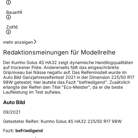
Bauart
R
Zoll
16
Geschwindigkeitsindex
V
mehr anzeigen
Redaktionsmeinungen für Modellreihe
Höchstgeschwindigkeit
240 km/h
Der Kumho Solus 4S HA32 zeigt dynamische Handlingqualitäten
Lastindex
104
auf trockener Piste. Andererseits fällt das eingeschränkte
Gripniveau bei Nässe negativ auf. Das Reifenmodell wurde im
Auto Bild Ganzjahresreifentest 2021 in der Dimension 225/50 R17
Höchstlast
900 kg
98W getestet; hier lautete das Fazit "befriedigend". Zusätzlich
erlangte der Reifen den Titel "Eco-Meister", da er die beste
Laufleistung im Test aufwies.
Generelle Merkmale
Auto Bild
Fahrzeugtyp
PKW
09/2021
Verwendung
Ganzjahresreifen
Getesteter Reifen:
Kumho Solus 4S HA32 225/50 R17 98W
Modellname
Solus 4S HA32
Fazit:
befriedigend
Fahrzeugart
PKW & SUV