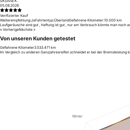
SK
Silvia K.
05.08.2026
Verifizierter Kauf
Weiterempfehlung:
Ja
Fahrtentyp:
Überland
Gefahrene Kilometer:
10.000 km
Laufgeräusche sind gut , Haftung ist gut , nur am Verbrauch könnte man noch arbe
« Vorherige
Nächste »
Von unseren Kunden getestet
Gefahrene Kilometer
3.533.471 km
Im Vergleich zu anderen Ganzjahresreifen schneidet er bei der Bremsleistung be