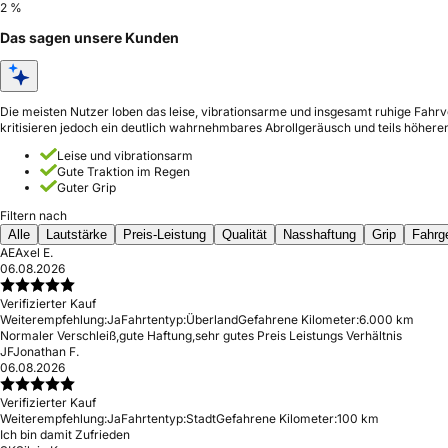
2 %
Das sagen unsere Kunden
Die meisten Nutzer loben das leise, vibrationsarme und insgesamt ruhige Fahrv
kritisieren jedoch ein deutlich wahrnehmbares Abrollgeräusch und teils höheren
Leise und vibrationsarm
Gute Traktion im Regen
Guter Grip
Filtern nach
Alle
Lautstärke
Preis-Leistung
Qualität
Nasshaftung
Grip
Fahrg
AE
Axel E.
06.08.2026
Verifizierter Kauf
Weiterempfehlung:
Ja
Fahrtentyp:
Überland
Gefahrene Kilometer:
6.000 km
Normaler Verschleiß,gute Haftung,sehr gutes Preis Leistungs Verhältnis
JF
Jonathan F.
06.08.2026
Verifizierter Kauf
Weiterempfehlung:
Ja
Fahrtentyp:
Stadt
Gefahrene Kilometer:
100 km
Ich bin damit Zufrieden