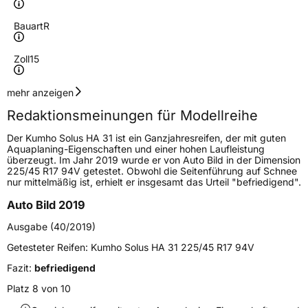
Bauart
R
Zoll
15
Geschwindigkeitsindex
T
mehr anzeigen
Redaktionsmeinungen für Modellreihe
Höchstgeschwindigkeit
190 km/h
Der Kumho Solus HA 31 ist ein Ganzjahresreifen, der mit guten
Lastindex
81
Aquaplaning-Eigenschaften und einer hohen Laufleistung
überzeugt. Im Jahr 2019 wurde er von Auto Bild in der Dimension
225/45 R17 94V getestet. Obwohl die Seitenführung auf Schnee
Höchstlast
462 kg
nur mittelmäßig ist, erhielt er insgesamt das Urteil "befriedigend".
Gewicht (in kg)
6,85 kg
Auto Bild 2019
Ausgabe (40/2019)
Generelle Merkmale
Getesteter Reifen:
Kumho Solus HA 31 225/45 R17 94V
Fahrzeugtyp
PKW
Fazit:
befriedigend
Verwendung
Ganzjahresreifen
Platz 8 von 10
Modellname
Solus HA 31