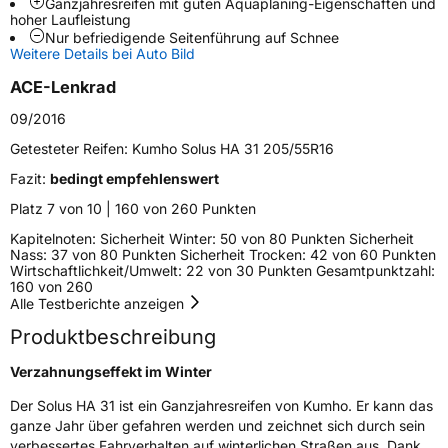
Ganzjahresreifen mit guten Aquaplaning-Eigenschaften und
Fahrzeugart
PKW & SUV
hoher Laufleistung
Nur befriedigende Seitenführung auf Schnee
Weitere Details bei Auto Bild
Weitere Eigenschaften
ACE-Lenkrad
Schlauchtyp
TL
09/2016
Getesteter Reifen:
Kumho Solus HA 31 205/55R16
Zustand
Neureifen
Fazit:
bedingt empfehlenswert
M+S
Ja
Platz 7 von 10 | 160 von 260 Punkten
Kapitelnoten: Sicherheit Winter: 50 von 80 Punkten Sicherheit
EU Label
Nass: 37 von 80 Punkten Sicherheit Trocken: 42 von 60 Punkten
Wirtschaftlichkeit/Umwelt: 22 von 30 Punkten Gesamtpunktzahl:
160 von 260
Effizienz
D
Alle Testberichte anzeigen
Produktbeschreibung
Nasshaftung
C
Verzahnungseffekt im Winter
Rollgeräusch (Klasse)
B
Der Solus HA 31 ist ein Ganzjahresreifen von Kumho. Er kann das
ganze Jahr über gefahren werden und zeichnet sich durch sein
Rollgeräusch (dB)
71
verbessertes Fahrverhalten auf winterlichen Straßen aus. Dank