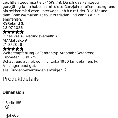
Leichtfahrzeug montiert (45Km/h). Da ich das Fahrzeug
ganzjährig fahre habe ich mir diese Ganzjahresreifen besorgt und
bin seither mit diesen unterwegs. Ich bin mit der Qualität und
dem Bremsverhalten absolut zufrieden und kann sie nur
empfehlen.
RS
Roland S.
23.07.2026
Gutes Preis-Leistungsverhältnis
MA
Malysko A.
21.07.2026
Weiterempfehlung:
Ja
Fahrtentyp:
Autobahn
Gefahrene
Kilometer:
1.500 km
Schaut aus gut, obwohl nur zirka 1600 km gefahren. Für
Anhänger past gut.
alle Kundenbewertungen anzeigen
Produktdetails
Dimension
Breite
165
Höhe
65