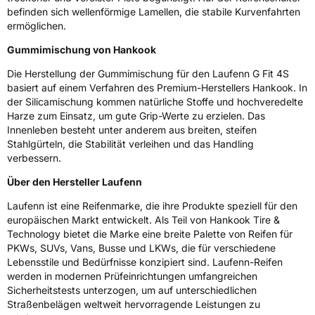
Fahrzeugklasse
C1
befinden sich wellenförmige Lamellen, die stabile Kurvenfahrten
ermöglichen.
3PMSF / Schneeflockensymbol / Alpine-Symbol
Ja
Gummimischung von Hankook
Eisgrip
Nein
Die Herstellung der Gummimischung für den Laufenn G Fit 4S
basiert auf einem Verfahren des Premium-Herstellers Hankook. In
EPREL ID
470900
der Silicamischung kommen natürliche Stoffe und hochveredelte
Harze zum Einsatz, um gute Grip-Werte zu erzielen. Das
Allgemeine Produktsicherheit (GPSR)
Innenleben besteht unter anderem aus breiten, steifen
Stahlgürteln, die Stabilität verleihen und das Handling
Herstellerkontakt
Hankook Tire Europe GmbH, Siemensstr. 14
verbessern.
D-63263 Neu-Isenburg Deutschland,
technik@hankookreifen.de
Über den Hersteller Laufenn
Laufenn ist eine Reifenmarke, die ihre Produkte speziell für den
europäischen Markt entwickelt. Als Teil von Hankook Tire &
Technology bietet die Marke eine breite Palette von Reifen für
PKWs, SUVs, Vans, Busse und LKWs, die für verschiedene
Lebensstile und Bedürfnisse konzipiert sind. Laufenn-Reifen
werden in modernen Prüfeinrichtungen umfangreichen
Sicherheitstests unterzogen, um auf unterschiedlichen
Straßenbelägen weltweit hervorragende Leistungen zu