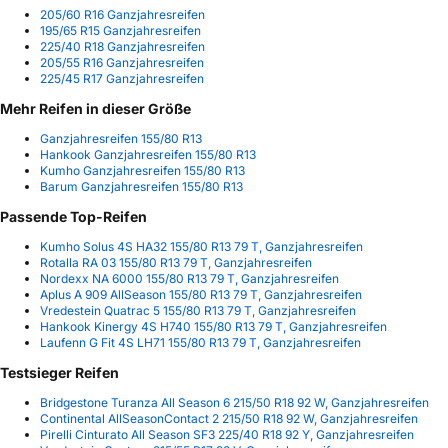
205/60 R16 Ganzjahresreifen
195/65 R15 Ganzjahresreifen
225/40 R18 Ganzjahresreifen
205/55 R16 Ganzjahresreifen
225/45 R17 Ganzjahresreifen
Mehr Reifen in dieser Größe
Ganzjahresreifen 155/80 R13
Hankook Ganzjahresreifen 155/80 R13
Kumho Ganzjahresreifen 155/80 R13
Barum Ganzjahresreifen 155/80 R13
Passende Top-Reifen
Kumho Solus 4S HA32 155/80 R13 79 T, Ganzjahresreifen
Rotalla RA 03 155/80 R13 79 T, Ganzjahresreifen
Nordexx NA 6000 155/80 R13 79 T, Ganzjahresreifen
Aplus A 909 AllSeason 155/80 R13 79 T, Ganzjahresreifen
Vredestein Quatrac 5 155/80 R13 79 T, Ganzjahresreifen
Hankook Kinergy 4S H740 155/80 R13 79 T, Ganzjahresreifen
Laufenn G Fit 4S LH71 155/80 R13 79 T, Ganzjahresreifen
Testsieger Reifen
Bridgestone Turanza All Season 6 215/50 R18 92 W, Ganzjahresreifen
Continental AllSeasonContact 2 215/50 R18 92 W, Ganzjahresreifen
Pirelli Cinturato All Season SF3 225/40 R18 92 Y, Ganzjahresreifen