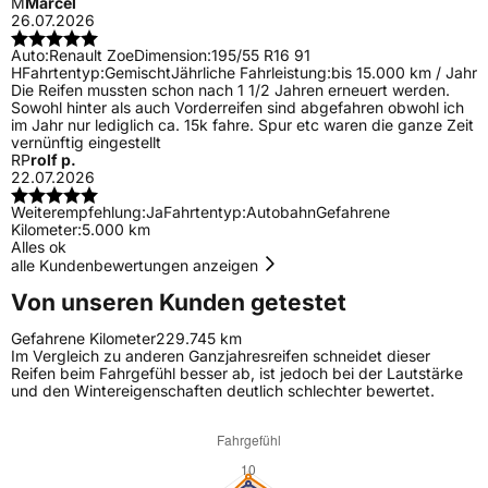
M
Marcel
26.07.2026
Auto:
Renault Zoe
Dimension:
195/55 R16 91
H
Fahrtentyp:
Gemischt
Jährliche Fahrleistung:
bis 15.000 km / Jahr
Die Reifen mussten schon nach 1 1/2 Jahren erneuert werden.
Sowohl hinter als auch Vorderreifen sind abgefahren obwohl ich
im Jahr nur lediglich ca. 15k fahre. Spur etc waren die ganze Zeit
vernünftig eingestellt
RP
rolf p.
22.07.2026
Weiterempfehlung:
Ja
Fahrtentyp:
Autobahn
Gefahrene
Kilometer:
5.000 km
Alles ok
alle Kundenbewertungen anzeigen
Von unseren Kunden getestet
Gefahrene Kilometer
229.745 km
Im Vergleich zu anderen Ganzjahresreifen schneidet dieser
Reifen beim Fahrgefühl besser ab, ist jedoch bei der Lautstärke
und den Wintereigenschaften deutlich schlechter bewertet.