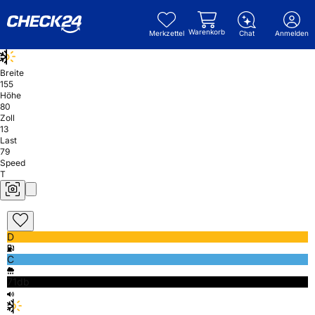
Warenkorb
Merkzettel
Chat
Anmelden
Breite
155
Höhe
80
Zoll
13
Last
79
Speed
T
D
C
71db