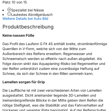
Fahrzeugart
PKW & SUV
Platz 10 von 15
Spezialist bei Nässe
Lautestes Abrollgeräusch
Weitere Eigenschaften
Weitere Details bei Auto Bild
Schlauchtyp
TL
Produktbeschreibung
Keine nassen Füße
Zustand
Neureifen
Das Profil des Laufenn G Fit 4S enthält breite, stromlinienförmige
Querrillen in V-Form, welche sich von der Mitte zum
M+S
Ja
Außenbereich des Reifens erweitern. Regenwasser und
Schneematsch werden so effektiv nach außen abgeleitet. Als
EU Label
Folge davon sinkt das Aquaplaning-Risiko bei Regenwetter und
der Reifen unterstützt zudem eine zuverlässige Haftung auf
Effizienz
D
Schnee, da sich der Schnee in den Rillen sammeln kann.
Nasshaftung
C
Lamellen sorgen für Grip
Die Lauffläche ist mit zwei verschiedenen Arten von Lamellen
Rollgeräusch (Klasse)
B
ausgestattet. Dicht aneinander liegende 3D-Lamellen und
ineinandergreifende Blöcke in der Mitte geben dem Reifen die
Rollgeräusch (dB)
71
nötige Steifigkeit, was die Stabilität und das Fahrverhalten auf
trockener und vereister Piste begünstigt. Auf der Reifenschulter