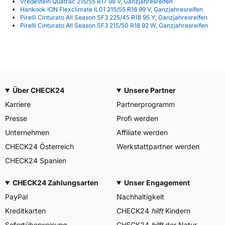
Vredestein Quatrac 215/55 R17 98 V, Ganzjahresreifen
Hankook ION Flexclimate IL01 215/55 R18 99 V, Ganzjahresreifen
Pirelli Cinturato All Season SF3 225/45 R18 95 Y, Ganzjahresreifen
Pirelli Cinturato All Season SF3 215/50 R18 92 W, Ganzjahresreifen
Über CHECK24
Unsere Partner
Karriere
Partnerprogramm
Presse
Profi werden
Unternehmen
Affiliate werden
CHECK24 Österreich
Werkstattpartner werden
CHECK24 Spanien
CHECK24 Zahlungsarten
Unser Engagement
PayPal
Nachhaltigkeit
Kreditkarten
CHECK24
hilft
Kindern
Sofortüberweisung
CHECK24
hilft
der Natur