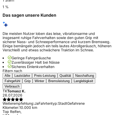
1 Stern
1 %
Das sagen unsere Kunden
Die meisten Nutzer loben das leise, vibrationsarme und
insgesamt ruhige Fahrverhalten sowie den guten Grip mit
sicherer Nass- und Schneeperformance und kurzem Bremsweg.
Einige bemängeln jedoch ein teils lautes Abrollgeräusch, höheren
Verschleiß und etwas schwächere Traktion im Schnee.
Geringe Fahrgeräusche
Zuverlässiger Halt bei Nässe
Sicheres Einlenkverhalten
Filtern nach
Alle
Lautstärke
Preis-Leistung
Qualität
Nasshaftung
Fahrgefühl
Grip
Winter
Bremsleistung
Langlebigkeit
Verbrauch
TK
Tomasz K.
26.07.2026
Weiterempfehlung:
Ja
Fahrtentyp:
Stadt
Gefahrene
Kilometer:
10.000 km
Top Reifen,