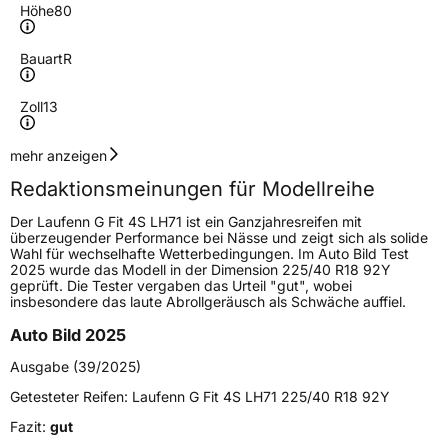
Höhe
80
Bauart
R
Zoll
13
Geschwindigkeitsindex
T
mehr anzeigen
Redaktionsmeinungen für Modellreihe
Höchstgeschwindigkeit
190 km/h
Der Laufenn G Fit 4S LH71 ist ein Ganzjahresreifen mit
Lastindex
79
überzeugender Performance bei Nässe und zeigt sich als solide
Wahl für wechselhafte Wetterbedingungen. Im Auto Bild Test
2025 wurde das Modell in der Dimension 225/40 R18 92Y
Höchstlast
437 kg
geprüft. Die Tester vergaben das Urteil "gut", wobei
insbesondere das laute Abrollgeräusch als Schwäche auffiel.
Generelle Merkmale
Auto Bild 2025
Fahrzeugtyp
PKW
Ausgabe (39/2025)
Verwendung
Ganzjahresreifen
Getesteter Reifen:
Laufenn G Fit 4S LH71 225/40 R18 92Y
Modellname
G Fit 4S LH71
Fazit:
gut