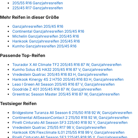
205/55 R16 Ganzjahresreifen
225/45 R17 Ganzjahresreifen
Mehr Reifen in dieser Größe
Ganzjahresreifen 205/45 R16
Continental Ganzjahresreifen 205/45 R16
Michelin Ganzjahresreifen 205/45 R16
Hankook Ganzjahresreifen 205/45 R16
Kumho Ganzjahresreifen 205/45 R16
Passende Top-Reifen
Tourador X All Climate TF2 205/45 R16 87 W, Ganzjahresreifen
Kumho Solus 4S HA32 205/45 R16 87 V, Ganzjahresreifen
Vredestein Quatrac 205/45 R16 83 H, Ganzjahresreifen
Hankook Kinergy 4S 2 H750 205/45 R16 83 H, Ganzjahresreifen
Leao I Green All Season 205/45 R16 87 V, Ganzjahresreifen
Goodride Z 401 205/45 R16 87 W, Ganzjahresreifen
Greentrac Season Master 205/45 R16 87 W, Ganzjahresreifen
Testsieger Reifen
Bridgestone Turanza All Season 6 215/50 R18 92 W, Ganzjahresreifen
Continental AllSeasonContact 2 215/50 R18 92 W, Ganzjahresreifen
Pirelli Cinturato All Season SF3 225/40 R18 92 Y, Ganzjahresreifen
Vredestein Quatrac 215/55 R17 98 V, Ganzjahresreifen
Hankook ION Flexclimate IL01 215/55 R18 99 V, Ganzjahresreifen
Pirelli Cinturato All Season SF3 225/45 R18 95 Y, Ganzjahresreifen