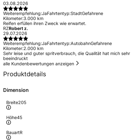
03.08.2026
Weiterempfehlung:
Ja
Fahrtentyp:
Stadt
Gefahrene
Kilometer:
3.000 km
Reifen erfüllen ihren Zweck wie erwartet.
RZ
Robert z.
29.07.2026
Weiterempfehlung:
Ja
Fahrtentyp:
Autobahn
Gefahrene
Kilometer:
2.000 km
Sehr leise und guter spritverbrauch, die Qualität hat mich sehr
beeindruckt
alle Kundenbewertungen anzeigen
Produktdetails
Dimension
Breite
205
Höhe
45
Bauart
R