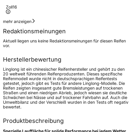
Zoll
16
Geschwindigkeitsindex
V
mehr anzeigen
Redaktionsmeinungen
Höchstgeschwindigkeit
240 km/h
Aktuell liegen uns keine Redaktionsmeinungen für diesen Reifen
Lastindex
87
vor.
Höchstlast
545 kg
Herstellerbewertung
Linglong ist ein chinesischer Reifenhersteller und gehört zu den
Generelle Merkmale
20 weltweit führenden Reifenproduzenten. Dieses spezifische
Reifenmodell wurde nicht in deutschsprachigen Reifentests
Fahrzeugtyp
PKW
getestet, jedoch gibt es Tests für andere Linglong-Modelle. Die
Reifen zeigten insgesamt gute Bremsleistungen auf trockenen
Verwendung
Ganzjahresreifen
Straßen und einen niedrigen Abrieb, jedoch wiesen sie deutliche
Schwächen bei Nässe und auf trockener Fahrbahn auf. Auch die
Modellname
Greenmax All Season
Umweltbilanz und der Verschleiß wurden in den Tests oft negativ
bewertet.
Fahrzeugart
PKW & SUV
Produktbeschreibung
Weitere Eigenschaften
Spezielle Lauffläche für solide Performance bei jedem Wetter