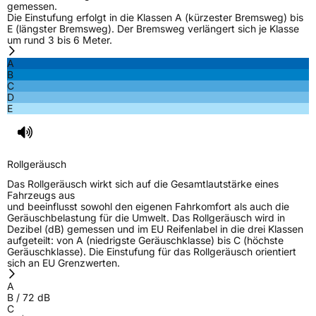
gemessen.
Die Einstufung erfolgt in die Klassen A (kürzester Bremsweg) bis
E (längster Bremsweg). Der Bremsweg verlängert sich je Klasse
um rund 3 bis 6 Meter.
A
B
C
D
E
Rollgeräusch
Das Rollgeräusch wirkt sich auf die Gesamtlautstärke eines
Fahrzeugs aus
und beeinflusst sowohl den eigenen Fahrkomfort als auch die
Geräuschbelastung für die Umwelt. Das Rollgeräusch wird in
Dezibel (dB) gemessen und im EU Reifenlabel in die drei Klassen
aufgeteilt: von A (niedrigste Geräuschklasse) bis C (höchste
Geräuschklasse). Die Einstufung für das Rollgeräusch orientiert
sich an EU Grenzwerten.
A
B
/
72
dB
C