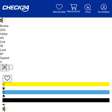
Warenkorb
Merkzettel
Chat
Anmelden
Breite
205
Höhe
45
Zoll
16
Last
87
Speed
V
C
C
72db