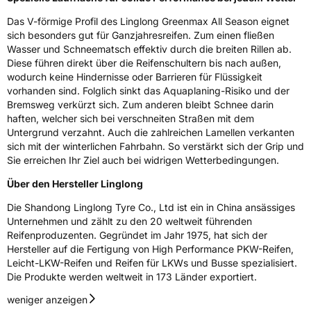
Schlauchtyp
TL
Das V-förmige Profil des Linglong Greenmax All Season eignet
sich besonders gut für Ganzjahresreifen. Zum einen fließen
Zustand
Neureifen
Wasser und Schneematsch effektiv durch die breiten Rillen ab.
Diese führen direkt über die Reifenschultern bis nach außen,
wodurch keine Hindernisse oder Barrieren für Flüssigkeit
M+S
Ja
vorhanden sind. Folglich sinkt das Aquaplaning-Risiko und der
Verstärkt
XL
Bremsweg verkürzt sich. Zum anderen bleibt Schnee darin
haften, welcher sich bei verschneiten Straßen mit dem
Untergrund verzahnt. Auch die zahlreichen Lamellen verkanten
EU Label
sich mit der winterlichen Fahrbahn. So verstärkt sich der Grip und
Sie erreichen Ihr Ziel auch bei widrigen Wetterbedingungen.
Effizienz
C
Über den Hersteller Linglong
Nasshaftung
C
Die Shandong Linglong Tyre Co., Ltd ist ein in China ansässiges
Unternehmen und zählt zu den 20 weltweit führenden
Reifenproduzenten. Gegründet im Jahr 1975, hat sich der
Rollgeräusch (Klasse)
B
Hersteller auf die Fertigung von High Performance PKW-Reifen,
Leicht-LKW-Reifen und Reifen für LKWs und Busse spezialisiert.
Rollgeräusch (dB)
72
Die Produkte werden weltweit in 173 Länder exportiert.
Fahrzeugklasse
C1
weniger anzeigen