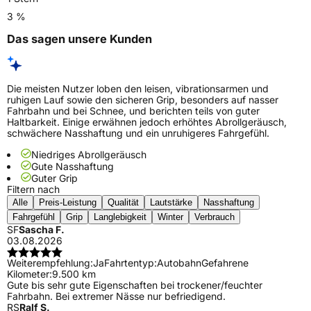
3 %
Das sagen unsere Kunden
Die meisten Nutzer loben den leisen, vibrationsarmen und
ruhigen Lauf sowie den sicheren Grip, besonders auf nasser
Fahrbahn und bei Schnee, und berichten teils von guter
Haltbarkeit. Einige erwähnen jedoch erhöhtes Abrollgeräusch,
schwächere Nasshaftung und ein unruhigeres Fahrgefühl.
Niedriges Abrollgeräusch
Gute Nasshaftung
Guter Grip
Filtern nach
Alle
Preis-Leistung
Qualität
Lautstärke
Nasshaftung
Fahrgefühl
Grip
Langlebigkeit
Winter
Verbrauch
SF
Sascha F.
03.08.2026
Weiterempfehlung:
Ja
Fahrtentyp:
Autobahn
Gefahrene
Kilometer:
9.500 km
Gute bis sehr gute Eigenschaften bei trockener/feuchter
Fahrbahn. Bei extremer Nässe nur befriedigend.
RS
Ralf S.