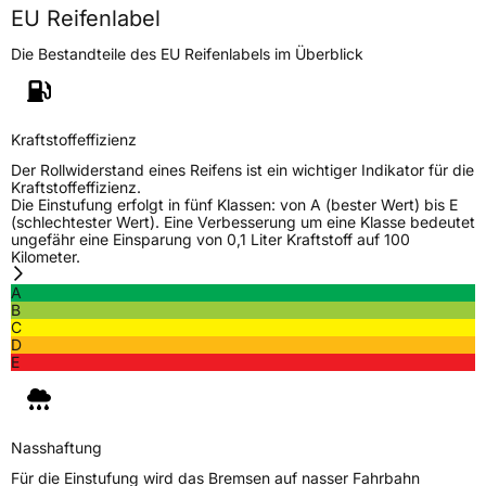
EU Reifenlabel
3PMSF / Schneeflockensymbol / Alpine-Symbol
Ja
Die Bestandteile des EU Reifenlabels im Überblick
Eisgrip
Nein
EPREL ID
427654
Kraftstoffeffizienz
Allgemeine Produktsicherheit (GPSR)
Der Rollwiderstand eines Reifens ist ein wichtiger Indikator für die
Kraftstoffeffizienz.
Herstellerkontakt
Linglong Germany GmbH, Bahnhofstraße 8
Die Einstufung erfolgt in fünf Klassen: von A (bester Wert) bis E
30159 Hannover Deutschland,
(schlechtester Wert). Eine Verbesserung um eine Klasse bedeutet
LLG_info@linglong.cn
ungefähr eine Einsparung von 0,1 Liter Kraftstoff auf 100
Kilometer.
A
B
C
D
E
Nasshaftung
Für die Einstufung wird das Bremsen auf nasser Fahrbahn