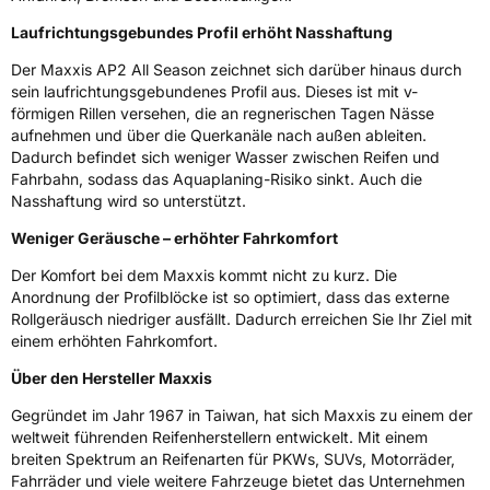
3PMSF / Schneeflockensymbol / Alpine-Symbol
Ja
Laufrichtungsgebundes Profil erhöht Nasshaftung
Der Maxxis AP2 All Season zeichnet sich darüber hinaus durch
Eisgrip
Nein
sein laufrichtungsgebundenes Profil aus. Dieses ist mit v-
EPREL ID
430410
förmigen Rillen versehen, die an regnerischen Tagen Nässe
aufnehmen und über die Querkanäle nach außen ableiten.
Allgemeine Produktsicherheit (GPSR)
Dadurch befindet sich weniger Wasser zwischen Reifen und
Fahrbahn, sodass das Aquaplaning-Risiko sinkt. Auch die
Herstellerkontakt
Maxxis Tech Center Europe B.V.,
Nasshaftung wird so unterstützt.
Neutronenlaan 7 5405NG Uden Noord
Brabant Niederlande,
Weniger Geräusche – erhöhter Fahrkomfort
regulation@maxxistce.nl
Der Komfort bei dem Maxxis kommt nicht zu kurz. Die
Anordnung der Profilblöcke ist so optimiert, dass das externe
Rollgeräusch niedriger ausfällt. Dadurch erreichen Sie Ihr Ziel mit
einem erhöhten Fahrkomfort.
Über den Hersteller Maxxis
Gegründet im Jahr 1967 in Taiwan, hat sich Maxxis zu einem der
weltweit führenden Reifenherstellern entwickelt. Mit einem
breiten Spektrum an Reifenarten für PKWs, SUVs, Motorräder,
Fahrräder und viele weitere Fahrzeuge bietet das Unternehmen