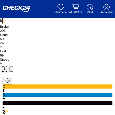
Warenkorb
Merkzettel
Chat
Anmelden
Breite
205
Höhe
50
Zoll
15
Last
89
Speed
V
D
B
69db