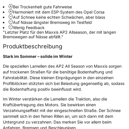
Zustand
Neureifen
Bei Trockenheit gute Fahrweise
Harmoniert mit dem ESP-System des Opel Corsa
Auf Schnee keine echten Schwächen, aber blass
M+S
Ja
Auf Nässe längster Bremsweg im Testfeld
Wenig Feedback
Verstärkt
XL
"Letzter Platz für den Maxxis AP2 Allseason, der mit langen
Bremswegen auf Nässe abfällt."
Felgenschutz
MFS
Produktbeschreibung
Stark im Sommer – solide im Winter
EU Label
Die speziellen Lamellen des AP2 All Season von Maxxis sorgen
Effizienz
D
auf trockenen Straßen für die benötige Bodenhaftung und
Fahrstabilität. Diese kleinen Einprägungen in den einzelnen
Profilblöcken stützten sich bei Belastung gegenseitig ab, sodass
Nasshaftung
B
die Bodenhaftung positiv beeinflusst wird.
Rollgeräusch (Klasse)
A
Im Winter verstärken die Lamellen die Traktion, also die
Kraftübertragung des Motors. Sie bewirken einen
Verzahnungseffekt mit der eingeschneiten Straße. Der Schnee
Rollgeräusch (dB)
69
sammelt sich in den feinen Rillen an, um sich dann mit dem
Fahrzeugklasse
C1
Untergrund zu verzahnen. Das merken Sie vor allem beim
Anfahren, Bremsen und Beschleunigen.