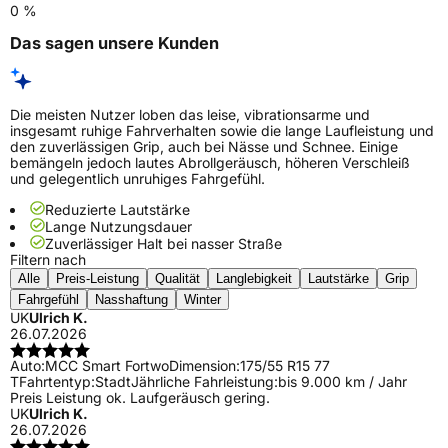
0 %
Das sagen unsere Kunden
Die meisten Nutzer loben das leise, vibrationsarme und
insgesamt ruhige Fahrverhalten sowie die lange Laufleistung und
den zuverlässigen Grip, auch bei Nässe und Schnee. Einige
bemängeln jedoch lautes Abrollgeräusch, höheren Verschleiß
und gelegentlich unruhiges Fahrgefühl.
Reduzierte Lautstärke
Lange Nutzungsdauer
Zuverlässiger Halt bei nasser Straße
Filtern nach
Alle
Preis-Leistung
Qualität
Langlebigkeit
Lautstärke
Grip
Fahrgefühl
Nasshaftung
Winter
UK
Ulrich K.
26.07.2026
Auto:
MCC Smart Fortwo
Dimension:
175/55 R15 77
T
Fahrtentyp:
Stadt
Jährliche Fahrleistung:
bis 9.000 km / Jahr
Preis Leistung ok. Laufgeräusch gering.
UK
Ulrich K.
26.07.2026