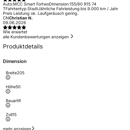
Auto:
MCC Smart Fortwo
Dimension:
155/60 R15 74
T
Fahrtentyp:
Stadt
Jährliche Fahrleistung:
bis 9.000 km / Jahr
Preis Leistung ok. Laufgeräusch gering.
CN
Christian N.
09.06.2026
Wie erwartet
alle Kundenbewertungen anzeigen
Produktdetails
Dimension
Breite
205
Höhe
50
Bauart
R
Zoll
15
Geschwindigkeitsindex
V
mehr anzeigen