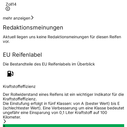
Zoll
14
Geschwindigkeitsindex
T
mehr anzeigen
Redaktionsmeinungen
Höchstgeschwindigkeit
190 km/h
Aktuell liegen uns keine Redaktionsmeinungen für diesen Reifen
Lastindex
75
vor.
Höchstlast
387 kg
EU Reifenlabel
Die Bestandteile des EU Reifenlabels im Überblick
Generelle Merkmale
Fahrzeugtyp
PKW
Verwendung
Ganzjahresreifen
Kraftstoffeffizienz
Modellname
Cross AllSeason AS8
Der Rollwiderstand eines Reifens ist ein wichtiger Indikator für die
Kraftstoffeffizienz.
Fahrzeugart
PKW & SUV
Die Einstufung erfolgt in fünf Klassen: von A (bester Wert) bis E
(schlechtester Wert). Eine Verbesserung um eine Klasse bedeutet
ungefähr eine Einsparung von 0,1 Liter Kraftstoff auf 100
Kilometer.
Weitere Eigenschaften
A