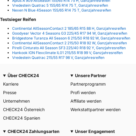
Aplus A 909 AllSeason 155/65 R14 75 H, Ganzjahresreifen
Vredestein Quatrac 5 155/65 R14 75 T, Ganzjahresreifen
Nexen N Blue 4Season 155/65 R14 75 T, Ganzjahresreifen
Testsieger Reifen
Continental AllSeasonContact 2 185/65 R15 88 H, Ganzjahresreifen
Goodyear Vector 4 Seasons G3 225/45 R17 94 W, Ganzjahresreifen
Bridgestone Turanza All Season 6 215/50 R18 92 W, Ganzjahresreifen
Continental AllSeasonContact 2 215/50 R18 92 W, Ganzjahresreifen
Pirelli Cinturato All Season SF3 225/40 R18 92 Y, Ganzjahresreifen
Hankook ION Flexclimate IL01 215/55 R18 99 V, Ganzjahresreifen
Vredestein Quatrac 215/55 R17 98 V, Ganzjahresreifen
Über CHECK24
Unsere Partner
Karriere
Partnerprogramm
Presse
Profi werden
Unternehmen
Affiliate werden
CHECK24 Österreich
Werkstattpartner werden
CHECK24 Spanien
CHECK24 Zahlungsarten
Unser Engagement