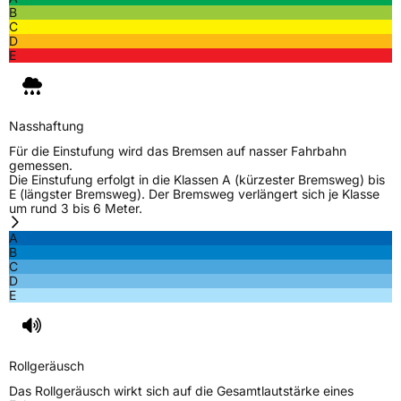
Schlauchtyp
TL
B
C
D
Zustand
Neureifen
E
M+S
Ja
Nasshaftung
EU Label
Für die Einstufung wird das Bremsen auf nasser Fahrbahn
gemessen.
Effizienz
C
Die Einstufung erfolgt in die Klassen A (kürzester Bremsweg) bis
E (längster Bremsweg). Der Bremsweg verlängert sich je Klasse
um rund 3 bis 6 Meter.
Nasshaftung
C
A
B
Rollgeräusch (Klasse)
B
C
D
E
Rollgeräusch (dB)
70
Fahrzeugklasse
C1
Rollgeräusch
3PMSF / Schneeflockensymbol / Alpine-Symbol
Ja
Das Rollgeräusch wirkt sich auf die Gesamtlautstärke eines