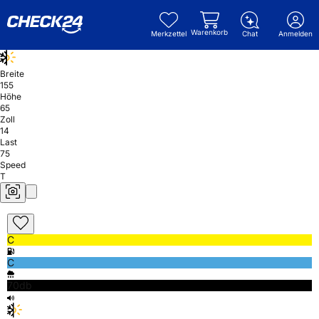
Warenkorb
Merkzettel
Chat
Anmelden
Breite
155
Höhe
65
Zoll
14
Last
75
Speed
T
C
C
70db