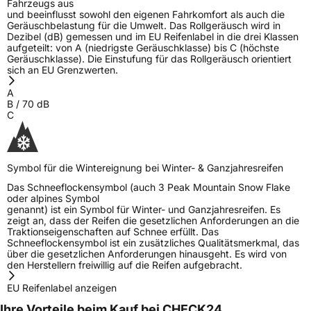
Fahrzeugs aus
EPREL ID
1676951
und beeinflusst sowohl den eigenen Fahrkomfort als auch die
Geräuschbelastung für die Umwelt. Das Rollgeräusch wird in
Allgemeine Produktsicherheit (GPSR)
Dezibel (dB) gemessen und im EU Reifenlabel in die drei Klassen
aufgeteilt: von A (niedrigste Geräuschklasse) bis C (höchste
Geräuschklasse). Die Einstufung für das Rollgeräusch orientiert
Herstellerkontakt
EUCEREP B.V., Roald Dahllaan 33 5629MC
sich an EU Grenzwerten.
Eindhoven The Netherlands Niederlande,
eucerep@eucerep.com
A
B
/
70
dB
C
Symbol für die Wintereignung bei Winter- & Ganzjahresreifen
Das Schneeflockensymbol (auch 3 Peak Mountain Snow Flake
oder alpines Symbol
genannt) ist ein Symbol für Winter- und Ganzjahresreifen. Es
zeigt an, dass der Reifen die gesetzlichen Anforderungen an die
Traktionseigenschaften auf Schnee erfüllt. Das
Schneeflockensymbol ist ein zusätzliches Qualitätsmerkmal, das
über die gesetzlichen Anforderungen hinausgeht. Es wird von
den Herstellern freiwillig auf die Reifen aufgebracht.
EU Reifenlabel anzeigen
Ihre Vorteile beim Kauf bei CHECK24