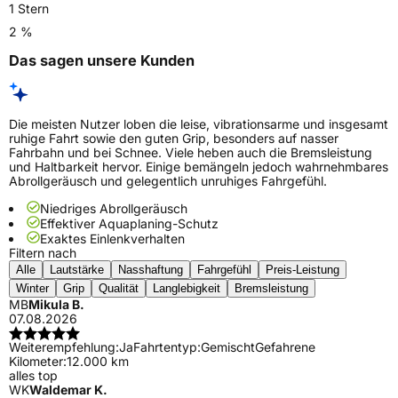
1 Stern
2 %
Das sagen unsere Kunden
Die meisten Nutzer loben die leise, vibrationsarme und insgesamt
ruhige Fahrt sowie den guten Grip, besonders auf nasser
Fahrbahn und bei Schnee. Viele heben auch die Bremsleistung
und Haltbarkeit hervor. Einige bemängeln jedoch wahrnehmbares
Abrollgeräusch und gelegentlich unruhiges Fahrgefühl.
Niedriges Abrollgeräusch
Effektiver Aquaplaning-Schutz
Exaktes Einlenkverhalten
Filtern nach
Alle
Lautstärke
Nasshaftung
Fahrgefühl
Preis-Leistung
Winter
Grip
Qualität
Langlebigkeit
Bremsleistung
MB
Mikula B.
07.08.2026
Weiterempfehlung:
Ja
Fahrtentyp:
Gemischt
Gefahrene
Kilometer:
12.000 km
alles top
WK
Waldemar K.