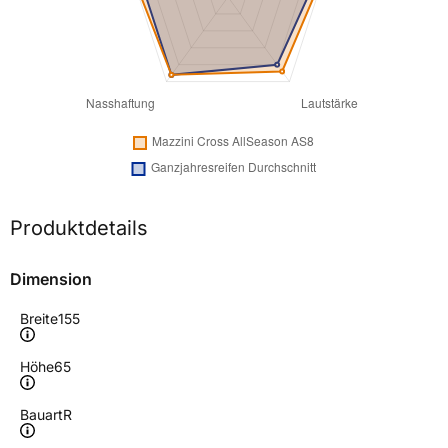
Produktdetails
Dimension
Breite
155
Höhe
65
Bauart
R