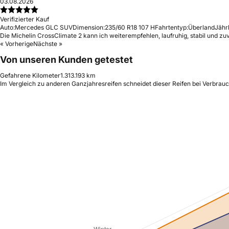
03.08.2026
Verifizierter Kauf
Auto:
Mercedes GLC SUV
Dimension:
235/60 R18 107 H
Fahrtentyp:
Überland
Jähr
Die Michelin CrossClimate 2 kann ich weiterempfehlen, laufruhig, stabil und zu
« Vorherige
Nächste »
Von unseren Kunden getestet
Gefahrene Kilometer
1.313.193 km
Im Vergleich zu anderen Ganzjahresreifen schneidet dieser Reifen bei Verbrauc