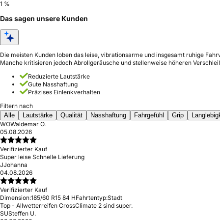
1 %
Das sagen unsere Kunden
Die meisten Kunden loben das leise, vibrationsarme und insgesamt ruhige Fahrv
Manche kritisieren jedoch Abrollgeräusche und stellenweise höheren Verschlei
Reduzierte Lautstärke
Gute Nasshaftung
Präzises Einlenkverhalten
Filtern nach
Alle
Lautstärke
Qualität
Nasshaftung
Fahrgefühl
Grip
Langlebig
WO
Waldemar O.
05.08.2026
Verifizierter Kauf
Super leise Schnelle Lieferung
J
Johanna
04.08.2026
Verifizierter Kauf
Dimension:
185/60 R15 84 H
Fahrtentyp:
Stadt
Top - Allwetterreifen CrossClimate 2 sind super.
SU
Steffen U.