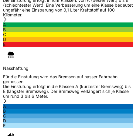
Die Einstufung erfolgt in fünf Klassen: von A (bester Wert) bis E
(schlechtester Wert). Eine Verbesserung um eine Klasse bedeutet
ungefähr eine Einsparung von 0,1 Liter Kraftstoff auf 100
Kilometer.
A
B
C
D
E
Nasshaftung
Für die Einstufung wird das Bremsen auf nasser Fahrbahn
gemessen.
Die Einstufung erfolgt in die Klassen A (kürzester Bremsweg) bis
E (längster Bremsweg). Der Bremsweg verlängert sich je Klasse
um rund 3 bis 6 Meter.
A
B
C
D
E