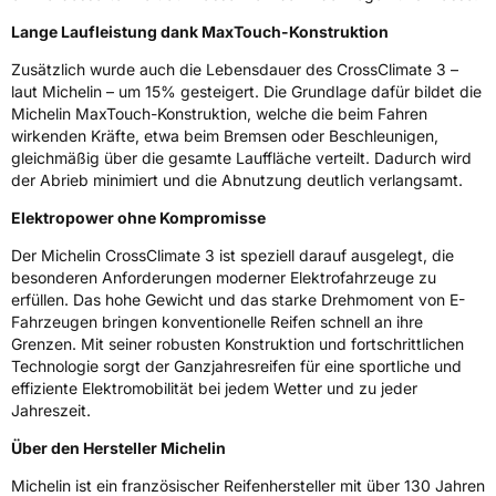
Lange Laufleistung dank MaxTouch-Konstruktion
EPREL ID
2321846
Zusätzlich wurde auch die Lebensdauer des CrossClimate 3 –
Allgemeine Produktsicherheit (GPSR)
laut Michelin – um 15% gesteigert. Die Grundlage dafür bildet die
Michelin MaxTouch-Konstruktion, welche die beim Fahren
Herstellerkontakt
MANUFACTURE FRANCAISE DES
wirkenden Kräfte, etwa beim Bremsen oder Beschleunigen,
PNEUMATIQUES MICHELIN, place des
gleichmäßig über die gesamte Lauffläche verteilt. Dadurch wird
Carmes-Déchaux 23 63000 Clermont-
der Abrieb minimiert und die Abnutzung deutlich verlangsamt.
Ferrand Frankreich, contact@tc.michelin.eu
Elektropower ohne Kompromisse
Der Michelin CrossClimate 3 ist speziell darauf ausgelegt, die
besonderen Anforderungen moderner Elektrofahrzeuge zu
erfüllen. Das hohe Gewicht und das starke Drehmoment von E-
Fahrzeugen bringen konventionelle Reifen schnell an ihre
Grenzen. Mit seiner robusten Konstruktion und fortschrittlichen
Technologie sorgt der Ganzjahresreifen für eine sportliche und
effiziente Elektromobilität bei jedem Wetter und zu jeder
Jahreszeit.
Über den Hersteller Michelin
Michelin ist ein französischer Reifenhersteller mit über 130 Jahren