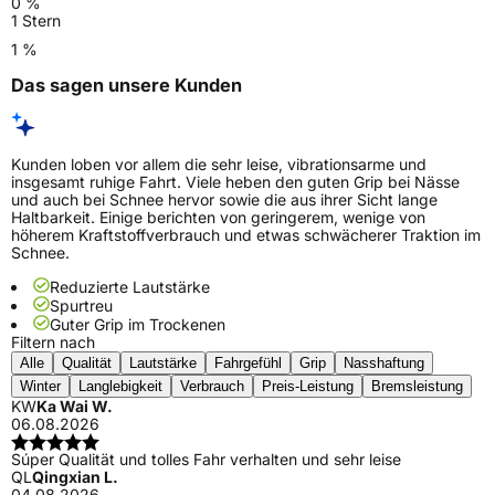
0 %
1 Stern
1 %
Das sagen unsere Kunden
Kunden loben vor allem die sehr leise, vibrationsarme und
insgesamt ruhige Fahrt. Viele heben den guten Grip bei Nässe
und auch bei Schnee hervor sowie die aus ihrer Sicht lange
Haltbarkeit. Einige berichten von geringerem, wenige von
höherem Kraftstoffverbrauch und etwas schwächerer Traktion im
Schnee.
Reduzierte Lautstärke
Spurtreu
Guter Grip im Trockenen
Filtern nach
Alle
Qualität
Lautstärke
Fahrgefühl
Grip
Nasshaftung
Winter
Langlebigkeit
Verbrauch
Preis-Leistung
Bremsleistung
KW
Ka Wai W.
06.08.2026
Súper Qualität und tolles Fahr verhalten und sehr leise
QL
Qingxian L.
04.08.2026