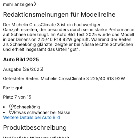
Geschwindigkeitsindex
H
mehr anzeigen
Redaktionsmeinungen für Modellreihe
Höchstgeschwindigkeit
210 km/h
Der Michelin CrossClimate 3 ist ein hochwertiger
Lastindex
102
Ganzjahresreifen, der besonders durch seine starke Performance
auf Schnee überzeugt. Im Auto Bild Test 2025 wurde das Modell
in der Dimension 225/40 R18 92W geprüft. Während der Reifen
Höchstlast
850 kg
als Schneekönig glänzte, zeigte er bei Nässe leichte Schwächen
und erhielt insgesamt das Urteil "gut".
Gewicht (in kg)
11,764 kg
Auto Bild 2025
Generelle Merkmale
Ausgabe (39/2025)
Fahrzeugtyp
PKW
Getesteter Reifen:
Michelin CrossClimate 3 225/40 R18 92W
Verwendung
Ganzjahresreifen
Fazit:
gut
Modellname
CrossClimate 3
Platz 7 von 15
Fahrzeugart
PKW & SUV
Schneekönig
Etwas schwächer bei Nässe
Weitere Details bei Auto Bild
Weitere Eigenschaften
Produktbeschreibung
Schlauchtyp
TL