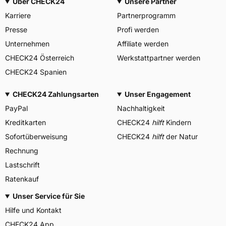
Über CHECK24
Unsere Partner
Karriere
Partnerprogramm
Presse
Profi werden
Unternehmen
Affiliate werden
CHECK24 Österreich
Werkstattpartner werden
CHECK24 Spanien
CHECK24 Zahlungsarten
Unser Engagement
PayPal
Nachhaltigkeit
Kreditkarten
CHECK24
hilft
Kindern
Sofortüberweisung
CHECK24
hilft
der Natur
Rechnung
Lastschrift
Ratenkauf
Unser Service für Sie
Hilfe und Kontakt
CHECK24 App