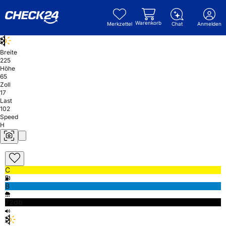
Warenkorb
Merkzettel
Chat
Anmelden
Breite
225
Höhe
65
Zoll
17
Last
102
Speed
H
C
B
72db