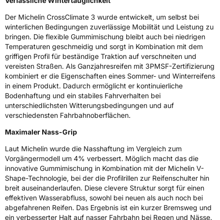
Verlässliche Wintertauglichkeit
Der Michelin CrossClimate 3 wurde entwickelt, um selbst bei
Zustand
Neureifen
winterlichen Bedingungen zuverlässige Mobilität und Leistung zu
bringen. Die flexible Gummimischung bleibt auch bei niedrigen
M+S
Ja
Temperaturen geschmeidig und sorgt in Kombination mit dem
griffigen Profil für beständige Traktion auf verschneiten und
Elektro
Ja
vereisten Straßen. Als Ganzjahresreifen mit 3PMSF-Zertifizierung
kombiniert er die Eigenschaften eines Sommer- und Winterreifens
in einem Produkt. Dadurch ermöglicht er kontinuierliche
EU Label
Bodenhaftung und ein stabiles Fahrverhalten bei
unterschiedlichsten Witterungsbedingungen und auf
Effizienz
C
verschiedensten Fahrbahnoberflächen.
Nasshaftung
B
Maximaler Nass-Grip
Laut Michelin wurde die Nasshaftung im Vergleich zum
Rollgeräusch (Klasse)
B
Vorgängermodell um 4% verbessert. Möglich macht das die
innovative Gummimischung in Kombination mit der Michelin V-
Rollgeräusch (dB)
72
Shape-Technologie, bei der die Profilrillen zur Reifenschulter hin
breit auseinanderlaufen. Diese clevere Struktur sorgt für einen
Fahrzeugklasse
C1
effektiven Wasserabfluss, sowohl bei neuen als auch noch bei
abgefahrenen Reifen. Das Ergebnis ist ein kurzer Bremsweg und
3PMSF / Schneeflockensymbol / Alpine-Symbol
Ja
ein verbesserter Halt auf nasser Fahrbahn bei Regen und Nässe.