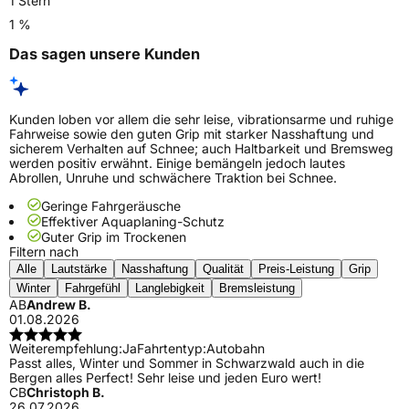
1 Stern
1 %
Das sagen unsere Kunden
Kunden loben vor allem die sehr leise, vibrationsarme und ruhige
Fahrweise sowie den guten Grip mit starker Nasshaftung und
sicherem Verhalten auf Schnee; auch Haltbarkeit und Bremsweg
werden positiv erwähnt. Einige bemängeln jedoch lautes
Abrollen, Unruhe und schwächere Traktion bei Schnee.
Geringe Fahrgeräusche
Effektiver Aquaplaning-Schutz
Guter Grip im Trockenen
Filtern nach
Alle
Lautstärke
Nasshaftung
Qualität
Preis-Leistung
Grip
Winter
Fahrgefühl
Langlebigkeit
Bremsleistung
AB
Andrew B.
01.08.2026
Weiterempfehlung:
Ja
Fahrtentyp:
Autobahn
Passt alles, Winter und Sommer in Schwarzwald auch in die
Bergen alles Perfect! Sehr leise und jeden Euro wert!
CB
Christoph B.
26.07.2026