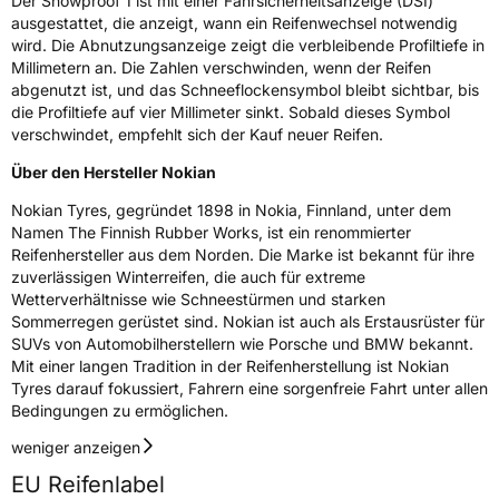
Der Snowproof 1 ist mit einer Fahrsicherheitsanzeige (DSI)
Fahrzeugklasse
C1
ausgestattet, die anzeigt, wann ein Reifenwechsel notwendig
wird. Die Abnutzungsanzeige zeigt die verbleibende Profiltiefe in
3PMSF / Schneeflockensymbol / Alpine-Symbol
Ja
Millimetern an. Die Zahlen verschwinden, wenn der Reifen
abgenutzt ist, und das Schneeflockensymbol bleibt sichtbar, bis
EPREL ID
1764060
die Profiltiefe auf vier Millimeter sinkt. Sobald dieses Symbol
verschwindet, empfehlt sich der Kauf neuer Reifen.
Allgemeine Produktsicherheit (GPSR)
Über den Hersteller Nokian
Herstellerkontakt
Nokian Tyres plc, Pirkkalaistie 7 37100 Nokia
Nokian Tyres, gegründet 1898 in Nokia, Finnland, unter dem
Finnland, info@nokiantyres.com
Namen The Finnish Rubber Works, ist ein renommierter
Reifenhersteller aus dem Norden. Die Marke ist bekannt für ihre
zuverlässigen Winterreifen, die auch für extreme
Wetterverhältnisse wie Schneestürmen und starken
Sommerregen gerüstet sind. Nokian ist auch als Erstausrüster für
SUVs von Automobilherstellern wie Porsche und BMW bekannt.
Mit einer langen Tradition in der Reifenherstellung ist Nokian
Tyres darauf fokussiert, Fahrern eine sorgenfreie Fahrt unter allen
Bedingungen zu ermöglichen.
weniger anzeigen
EU Reifenlabel