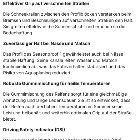
Weitere Eigenschaften
Effektiver Grip auf verschneiten Straßen
Die Schneekrallen zwischen den Profilblöcken verstärken beim
Schlauchtyp
TL
Bremsen und Beschleunigen auf verschneiten Straßen den Halt.
Sie greifen effektiv in die Schneeschicht und erhöhen so die
Zustand
Neureifen
Bodenhaftung.
Zuverlässiger Halt bei Nässe und Matsch
M+S
Ja
Das Profil des Seasonproof 1 gewährleistet auch bei Nässe
Verstärkt
XL
stabile Haftung. Seine Kanäle leiten Wasser und Matsch
kontinuierlich ab, was das Fahrverhalten stabilisiert und das
Risiko von Aquaplaning reduziert.
EU Label
Robuste Gummimischung für heiße Temperaturen
Effizienz
C
Die Gummimischung des Reifens sorgt für eine gleichmäßige
Abnutzung und lange Lebensdauer. Sie ist so entwickelt, dass
Nasshaftung
B
der Reifen auch bei hohen Temperaturen im Sommer seine
Leistung beibehält und weiterhin optimalen Grip auf der Straße
Rollgeräusch (Klasse)
B
bietet.
Driving Safety Indicator (DSI)
Rollgeräusch (dB)
71