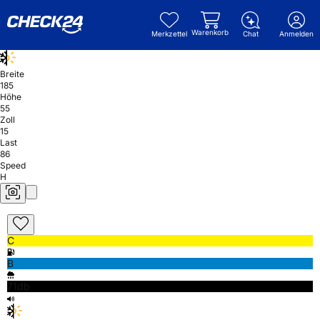
Warenkorb
Merkzettel
Chat
Anmelden
Breite
185
Höhe
55
Zoll
15
Last
86
Speed
H
C
B
71db