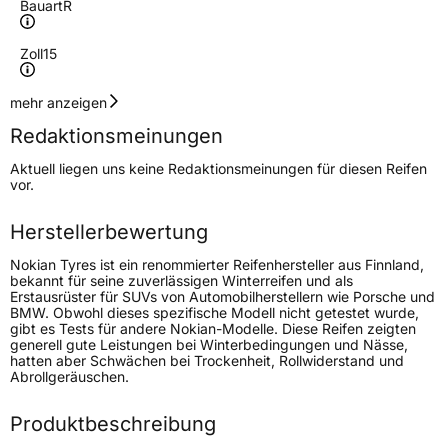
Bauart
R
Zoll
15
Geschwindigkeitsindex
H
mehr anzeigen
Redaktionsmeinungen
Höchstgeschwindigkeit
210 km/h
Aktuell liegen uns keine Redaktionsmeinungen für diesen Reifen
Lastindex
86
vor.
Höchstlast
530 kg
Herstellerbewertung
Nokian Tyres ist ein renommierter Reifenhersteller aus Finnland,
Generelle Merkmale
bekannt für seine zuverlässigen Winterreifen und als
Erstausrüster für SUVs von Automobilherstellern wie Porsche und
Fahrzeugtyp
PKW
BMW. Obwohl dieses spezifische Modell nicht getestet wurde,
gibt es Tests für andere Nokian-Modelle. Diese Reifen zeigten
Verwendung
Ganzjahresreifen
generell gute Leistungen bei Winterbedingungen und Nässe,
hatten aber Schwächen bei Trockenheit, Rollwiderstand und
Modellname
Seasonproof 1
Abrollgeräuschen.
Fahrzeugart
PKW & SUV
Produktbeschreibung