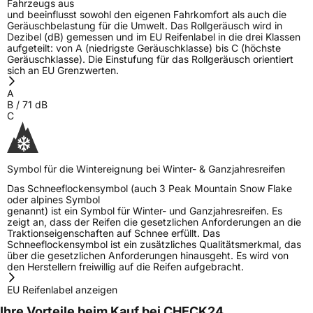
Fahrzeugs aus
und beeinflusst sowohl den eigenen Fahrkomfort als auch die
Geräuschbelastung für die Umwelt. Das Rollgeräusch wird in
Dezibel (dB) gemessen und im EU Reifenlabel in die drei Klassen
aufgeteilt: von A (niedrigste Geräuschklasse) bis C (höchste
Geräuschklasse). Die Einstufung für das Rollgeräusch orientiert
sich an EU Grenzwerten.
A
B
/
71
dB
C
Symbol für die Wintereignung bei Winter- & Ganzjahresreifen
Das Schneeflockensymbol (auch 3 Peak Mountain Snow Flake
oder alpines Symbol
genannt) ist ein Symbol für Winter- und Ganzjahresreifen. Es
zeigt an, dass der Reifen die gesetzlichen Anforderungen an die
Traktionseigenschaften auf Schnee erfüllt. Das
Schneeflockensymbol ist ein zusätzliches Qualitätsmerkmal, das
über die gesetzlichen Anforderungen hinausgeht. Es wird von
den Herstellern freiwillig auf die Reifen aufgebracht.
EU Reifenlabel anzeigen
Ihre Vorteile beim Kauf bei CHECK24