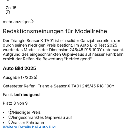
Zoll
15
Geschwindigkeitsindex
H
mehr anzeigen
Redaktionsmeinungen für Modellreihe
Höchstgeschwindigkeit
210 km/h
Der Triangle SeasonX TA01 ist ein solider Ganzjahresreifen, der
Lastindex
86
durch seinen niedrigen Preis besticht. Im Auto Bild Test 2025
wurde das Modell in der Dimension 245/45 R18 100Y untersucht.
Aufgrund des eingeschränkten Gripniveaus auf nasser Fahrbahn
Höchstlast
530 kg
erhielt der Reifen die Bewertung "befriedigend".
Gewicht (in kg)
8,32 kg
Auto Bild 2025
Ausgabe (7/2025)
Generelle Merkmale
Getesteter Reifen:
Triangle SeasonX TA01 245/45 R18 100Y
Fahrzeugtyp
PKW
Fazit:
befriedigend
Verwendung
Ganzjahresreifen
Platz 8 von 9
Modellname
SeasonX TA01
Niedriger Preis
Fahrzeugart
PKW & SUV
Eingeschränktes Gripniveau auf
nasser Fahrbahn
Weitere Details bei Auto Bild