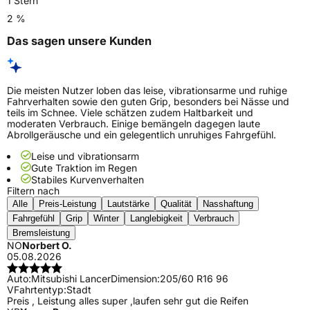
1 Stern
2 %
Das sagen unsere Kunden
Die meisten Nutzer loben das leise, vibrationsarme und ruhige
Fahrverhalten sowie den guten Grip, besonders bei Nässe und
teils im Schnee. Viele schätzen zudem Haltbarkeit und
moderaten Verbrauch. Einige bemängeln dagegen laute
Abrollgeräusche und ein gelegentlich unruhiges Fahrgefühl.
Leise und vibrationsarm
Gute Traktion im Regen
Stabiles Kurvenverhalten
Filtern nach
Alle
Preis-Leistung
Lautstärke
Qualität
Nasshaftung
Fahrgefühl
Grip
Winter
Langlebigkeit
Verbrauch
Bremsleistung
NO
Norbert O.
05.08.2026
Auto:
Mitsubishi Lancer
Dimension:
205/60 R16 96
V
Fahrtentyp:
Stadt
Preis , Leistung alles super ,laufen sehr gut die Reifen