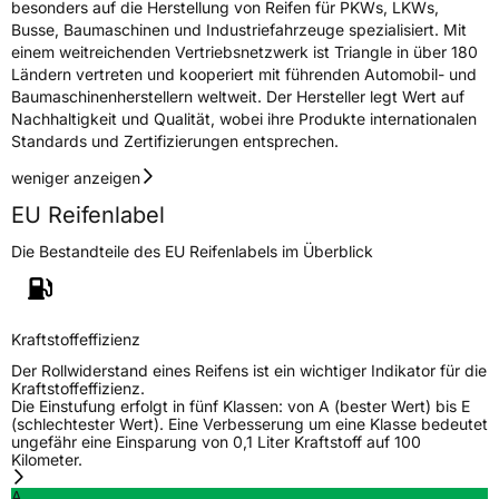
besonders auf die Herstellung von Reifen für PKWs, LKWs,
Rollgeräusch (dB)
71
Busse, Baumaschinen und Industriefahrzeuge spezialisiert. Mit
einem weitreichenden Vertriebsnetzwerk ist Triangle in über 180
Fahrzeugklasse
C1
Ländern vertreten und kooperiert mit führenden Automobil- und
Baumaschinenherstellern weltweit. Der Hersteller legt Wert auf
3PMSF / Schneeflockensymbol / Alpine-Symbol
Ja
Nachhaltigkeit und Qualität, wobei ihre Produkte internationalen
Standards und Zertifizierungen entsprechen.
Eisgrip
Nein
weniger anzeigen
EPREL ID
429030
EU Reifenlabel
Allgemeine Produktsicherheit (GPSR)
Die Bestandteile des EU Reifenlabels im Überblick
Herstellerkontakt
Triangle Tyre Co. LTD, Via Mauro Macchi 27
20124 Milan Italien,
mirco.spiniella@triangle.com.cn
Kraftstoffeffizienz
Der Rollwiderstand eines Reifens ist ein wichtiger Indikator für die
Kraftstoffeffizienz.
Die Einstufung erfolgt in fünf Klassen: von A (bester Wert) bis E
(schlechtester Wert). Eine Verbesserung um eine Klasse bedeutet
ungefähr eine Einsparung von 0,1 Liter Kraftstoff auf 100
Kilometer.
A