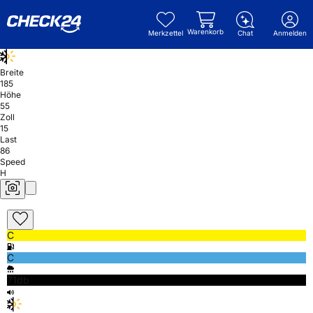
Warenkorb
Merkzettel
Chat
Anmelden
Breite
185
Höhe
55
Zoll
15
Last
86
Speed
H
C
C
71db