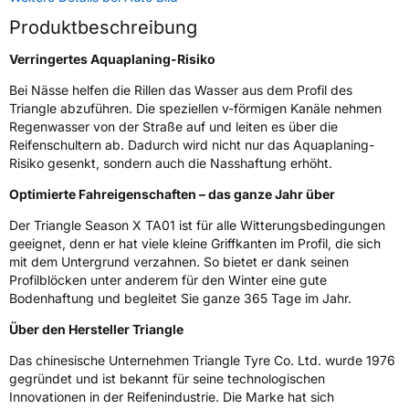
Weitere Eigenschaften
Produktbeschreibung
Schlauchtyp
TL
Verringertes Aquaplaning-Risiko
Bei Nässe helfen die Rillen das Wasser aus dem Profil des
Zustand
Neureifen
Triangle abzuführen. Die speziellen v-förmigen Kanäle nehmen
Regenwasser von der Straße auf und leiten es über die
M+S
Ja
Reifenschultern ab. Dadurch wird nicht nur das Aquaplaning-
Risiko gesenkt, sondern auch die Nasshaftung erhöht.
Verstärkt
XL
Optimierte Fahreigenschaften – das ganze Jahr über
Felgenschutz
FR
Der Triangle Season X TA01 ist für alle Witterungsbedingungen
geeignet, denn er hat viele kleine Griffkanten im Profil, die sich
EU Label
mit dem Untergrund verzahnen. So bietet er dank seinen
Profilblöcken unter anderem für den Winter eine gute
Effizienz
C
Bodenhaftung und begleitet Sie ganze 365 Tage im Jahr.
Über den Hersteller Triangle
Nasshaftung
C
Das chinesische Unternehmen Triangle Tyre Co. Ltd. wurde 1976
gegründet und ist bekannt für seine technologischen
Rollgeräusch (Klasse)
B
Innovationen in der Reifenindustrie. Die Marke hat sich