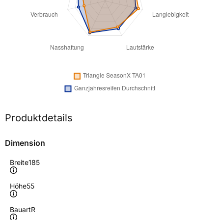
Produktdetails
Dimension
Breite
185
Höhe
55
Bauart
R