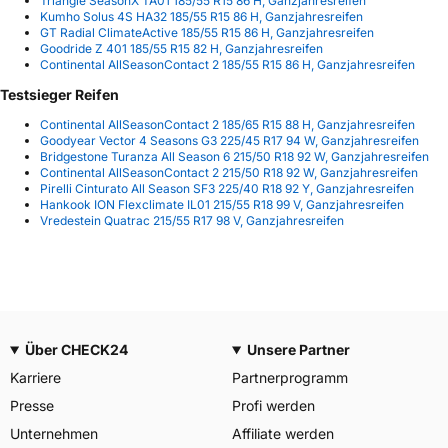
Triangle SeasonX TA01 185/55 R15 86 H, Ganzjahresreifen
Kumho Solus 4S HA32 185/55 R15 86 H, Ganzjahresreifen
GT Radial ClimateActive 185/55 R15 86 H, Ganzjahresreifen
Goodride Z 401 185/55 R15 82 H, Ganzjahresreifen
Continental AllSeasonContact 2 185/55 R15 86 H, Ganzjahresreifen
Testsieger Reifen
Continental AllSeasonContact 2 185/65 R15 88 H, Ganzjahresreifen
Goodyear Vector 4 Seasons G3 225/45 R17 94 W, Ganzjahresreifen
Bridgestone Turanza All Season 6 215/50 R18 92 W, Ganzjahresreifen
Continental AllSeasonContact 2 215/50 R18 92 W, Ganzjahresreifen
Pirelli Cinturato All Season SF3 225/40 R18 92 Y, Ganzjahresreifen
Hankook ION Flexclimate IL01 215/55 R18 99 V, Ganzjahresreifen
Vredestein Quatrac 215/55 R17 98 V, Ganzjahresreifen
Über CHECK24
Unsere Partner
Karriere
Partnerprogramm
Presse
Profi werden
Unternehmen
Affiliate werden