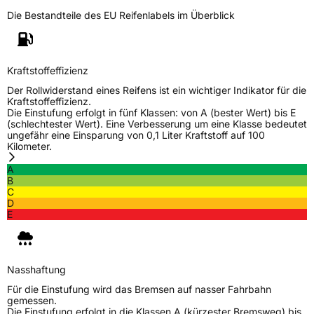
Weitere Eigenschaften
Die Bestandteile des EU Reifenlabels im Überblick
Schlauchtyp
TL
Zustand
Neureifen
Kraftstoffeffizienz
Der Rollwiderstand eines Reifens ist ein wichtiger Indikator für die
Kraftstoffeffizienz.
M+S
Ja
Die Einstufung erfolgt in fünf Klassen: von A (bester Wert) bis E
(schlechtester Wert). Eine Verbesserung um eine Klasse bedeutet
EU Label
ungefähr eine Einsparung von 0,1 Liter Kraftstoff auf 100
Kilometer.
Effizienz
D
A
B
C
Nasshaftung
C
D
E
Rollgeräusch (Klasse)
B
Rollgeräusch (dB)
71
Nasshaftung
Fahrzeugklasse
C1
Für die Einstufung wird das Bremsen auf nasser Fahrbahn
gemessen.
Die Einstufung erfolgt in die Klassen A (kürzester Bremsweg) bis
3PMSF / Schneeflockensymbol / Alpine-Symbol
Ja