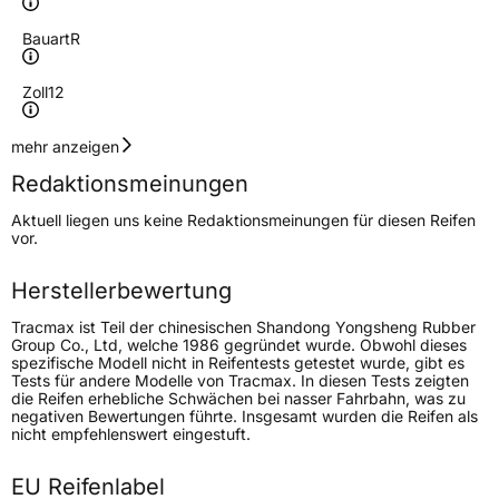
Bauart
R
Zoll
12
Geschwindigkeitsindex
T
mehr anzeigen
Redaktionsmeinungen
Lastindex
73
Aktuell liegen uns keine Redaktionsmeinungen für diesen Reifen
vor.
Höchstlast
365 kg
Herstellerbewertung
Generelle Merkmale
Tracmax ist Teil der chinesischen Shandong Yongsheng Rubber
Fahrzeugtyp
PKW
Group Co., Ltd, welche 1986 gegründet wurde. Obwohl dieses
spezifische Modell nicht in Reifentests getestet wurde, gibt es
Verwendung
Ganzjahresreifen
Tests für andere Modelle von Tracmax. In diesen Tests zeigten
die Reifen erhebliche Schwächen bei nasser Fahrbahn, was zu
Modellname
X Privilo AS Trac Saver
negativen Bewertungen führte. Insgesamt wurden die Reifen als
nicht empfehlenswert eingestuft.
Fahrzeugart
PKW & SUV
EU Reifenlabel