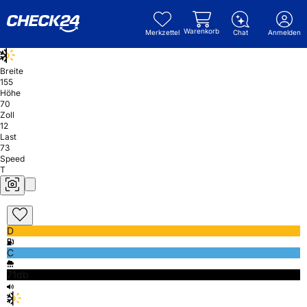
Warenkorb
Merkzettel
Chat
Anmelden
Breite
155
Höhe
70
Zoll
12
Last
73
Speed
T
D
C
71db