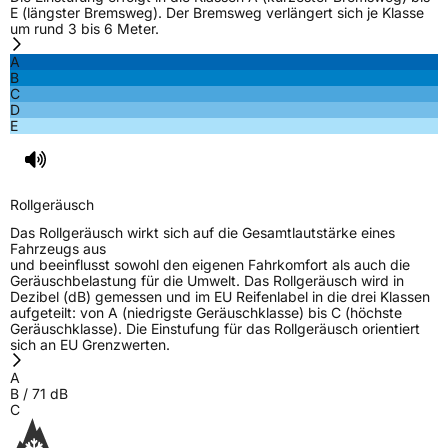
E (längster Bremsweg). Der Bremsweg verlängert sich je Klasse
um rund 3 bis 6 Meter.
EPREL ID
807806
A
B
Allgemeine Produktsicherheit (GPSR)
C
D
E
Herstellerkontakt
TRACMAX, No. 702 Shanhe Rd. Chengyang
District Qingdao, www.yongsheng-
group.com
Verantwortliche
HONCH HUSDOW CO. (CYPRUS) LTD,
Rollgeräusch
in der EU
www.yongshenggroup.com, +5466920781
Das Rollgeräusch wirkt sich auf die Gesamtlautstärke eines
Fahrzeugs aus
und beeinflusst sowohl den eigenen Fahrkomfort als auch die
Geräuschbelastung für die Umwelt. Das Rollgeräusch wird in
Dezibel (dB) gemessen und im EU Reifenlabel in die drei Klassen
aufgeteilt: von A (niedrigste Geräuschklasse) bis C (höchste
Geräuschklasse). Die Einstufung für das Rollgeräusch orientiert
sich an EU Grenzwerten.
A
B
/
71
dB
C