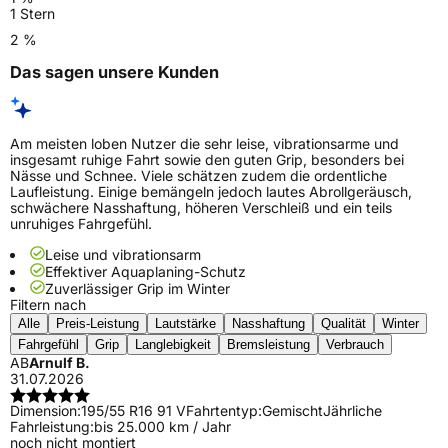
1 Stern
2 %
Das sagen unsere Kunden
Am meisten loben Nutzer die sehr leise, vibrationsarme und
insgesamt ruhige Fahrt sowie den guten Grip, besonders bei
Nässe und Schnee. Viele schätzen zudem die ordentliche
Laufleistung. Einige bemängeln jedoch lautes Abrollgeräusch,
schwächere Nasshaftung, höheren Verschleiß und ein teils
unruhiges Fahrgefühl.
Leise und vibrationsarm
Effektiver Aquaplaning-Schutz
Zuverlässiger Grip im Winter
Filtern nach
Alle
Preis-Leistung
Lautstärke
Nasshaftung
Qualität
Winter
Fahrgefühl
Grip
Langlebigkeit
Bremsleistung
Verbrauch
AB
Arnulf B.
31.07.2026
Dimension:
195/55 R16 91 V
Fahrtentyp:
Gemischt
Jährliche
Fahrleistung:
bis 25.000 km / Jahr
noch nicht montiert