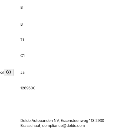
B
B
71
C1
ol
Ja
1269500
Deldo Autobanden NV, Essensteenweg 113 2930
Brasschaat, compliance@deldo.com