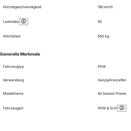
Höchstgeschwindigkeit
190 km/h
Lastindex
93
Höchstlast
650 kg
Generelle Merkmale
Fahrzeugtyp
PKW
Verwendung
Ganzjahresreifen
Modellname
All Season Power
Fahrzeugart
PKW & SUV