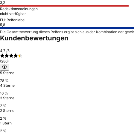
3,2
Redaktionsmeinungen
nicht verfügbar
EU-Reifenlabel
5,8
Die Gesamtbewertung dieses Reifens ergibt sich aus der Kombination der gewi
Kundenbewertungen
4,7
/5
(286)
5 Sterne
78 %
4 Sterne
16 %
3 Sterne
2 %
2 Sterne
2 %
1 Stern
2 %