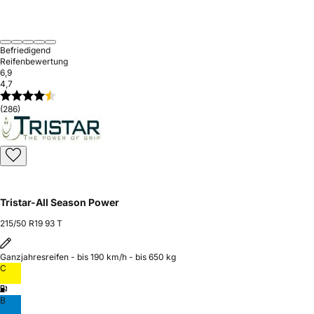
Befriedigend
Reifenbewertung
6,9
4,7
(286)
Tristar-All Season Power
215/50 R19 93 T
Ganzjahresreifen - bis 190 km/h - bis 650 kg
C
B