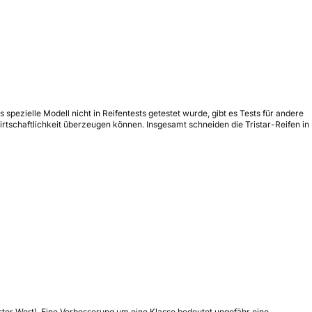
pezielle Modell nicht in Reifentests getestet wurde, gibt es Tests für andere
tschaftlichkeit überzeugen können. Insgesamt schneiden die Tristar-Reifen in
tester Wert). Eine Verbesserung um eine Klasse bedeutet ungefähr eine