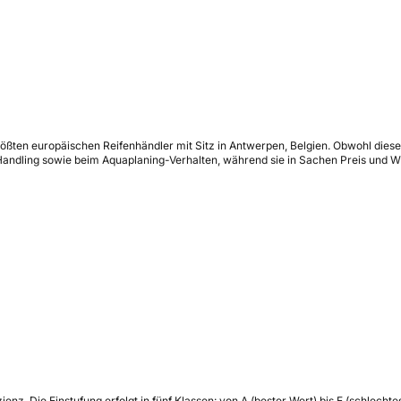
ßten europäischen Reifenhändler mit Sitz in Antwerpen, Belgien. Obwohl dieses s
ndling sowie beim Aquaplaning-Verhalten, während sie in Sachen Preis und Wir
zienz.
Die Einstufung erfolgt in fünf Klassen: von A (bester Wert) bis E (schlech