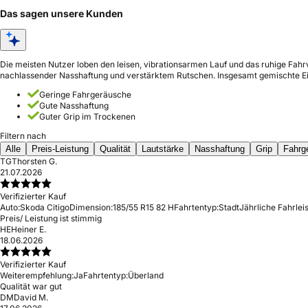
Das sagen unsere Kunden
Die meisten Nutzer loben den leisen, vibrationsarmen Lauf und das ruhige Fahr
nachlassender Nasshaftung und verstärktem Rutschen. Insgesamt gemischte E
Geringe Fahrgeräusche
Gute Nasshaftung
Guter Grip im Trockenen
Filtern nach
Alle
Preis-Leistung
Qualität
Lautstärke
Nasshaftung
Grip
Fahrg
TG
Thorsten G.
21.07.2026
Verifizierter Kauf
Auto:
Skoda Citigo
Dimension:
185/55 R15 82 H
Fahrtentyp:
Stadt
Jährliche Fahrlei
Preis/ Leistung ist stimmig
HE
Heiner E.
18.06.2026
Verifizierter Kauf
Weiterempfehlung:
Ja
Fahrtentyp:
Überland
Qualität war gut
DM
David M.