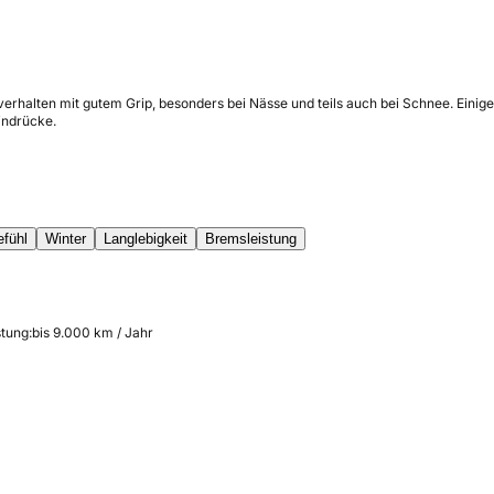
verhalten mit gutem Grip, besonders bei Nässe und teils auch bei Schnee. Einig
indrücke.
efühl
Winter
Langlebigkeit
Bremsleistung
stung:
bis 9.000 km / Jahr