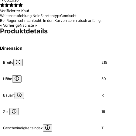
17.06.2026
Verifizierter Kauf
Weiterempfehlung:
Nein
Fahrtentyp:
Gemischt
Bei Regen sehr schlecht. In den Kurven sehr rutsch anfällig.
« Vorherige
Nächste »
Produktdetails
Dimension
Breite
215
Höhe
50
Bauart
R
Zoll
19
Geschwindigkeitsindex
T