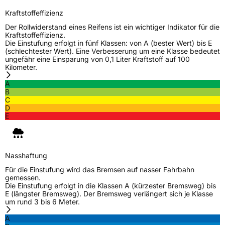
Zustand
Neureifen
Kraftstoffeffizienz
Der Rollwiderstand eines Reifens ist ein wichtiger Indikator für die
M+S
Ja
Kraftstoffeffizienz.
Die Einstufung erfolgt in fünf Klassen: von A (bester Wert) bis E
Verstärkt
XL
(schlechtester Wert). Eine Verbesserung um eine Klasse bedeutet
ungefähr eine Einsparung von 0,1 Liter Kraftstoff auf 100
Kilometer.
EU Label
A
B
Effizienz
C
C
D
E
Nasshaftung
B
Rollgeräusch (Klasse)
B
Nasshaftung
Für die Einstufung wird das Bremsen auf nasser Fahrbahn
Rollgeräusch (dB)
71
gemessen.
Die Einstufung erfolgt in die Klassen A (kürzester Bremsweg) bis
Fahrzeugklasse
C1
E (längster Bremsweg). Der Bremsweg verlängert sich je Klasse
um rund 3 bis 6 Meter.
3PMSF / Schneeflockensymbol / Alpine-Symbol
Ja
A