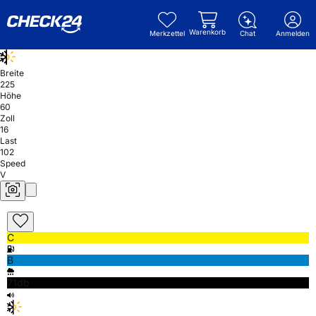
Warenkorb
Merkzettel
Chat
Anmelden
Breite
225
Höhe
60
Zoll
16
Last
102
Speed
V
C
B
71db