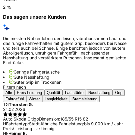
2 %
Das sagen unsere Kunden
Die meisten Nutzer loben den leisen, vibrationsarmen Lauf und
das ruhige Fahrverhalten mit gutem Grip, besonders bei Nässe
und teils auch bei Schnee. Einige berichten jedoch von lautem
Abrollgeräusch, unruhigem Fahrgefühl, nachlassender
Nasshaftung und verstärktem Rutschen. Insgesamt gemischte
Eindrücke.
Geringe Fahrgeräusche
Gute Nasshaftung
Guter Grip im Trockenen
Filtern nach
Alle
Preis-Leistung
Qualität
Lautstärke
Nasshaftung
Grip
Fahrgefühl
Winter
Langlebigkeit
Bremsleistung
TG
Thorsten G.
21.07.2026
Auto:
Skoda Citigo
Dimension:
185/55 R15 82
H
Fahrtentyp:
Stadt
Jährliche Fahrleistung:
bis 9.000 km / Jahr
Preis/ Leistung ist stimmig
HE
Heiner E.