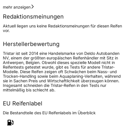
Geschwindigkeitsindex
V
mehr anzeigen
Redaktionsmeinungen
Höchstgeschwindigkeit
240 km/h
Aktuell liegen uns keine Redaktionsmeinungen für diesen Reifen
Lastindex
102
vor.
Höchstlast
850 kg
Herstellerbewertung
Tristar ist seit 2014 eine Handelsmarke von Deldo Autobanden
Generelle Merkmale
NV, einem der größten europäischen Reifenhändler mit Sitz in
Antwerpen, Belgien. Obwohl dieses spezielle Modell nicht in
Fahrzeugtyp
PKW
Reifentests getestet wurde, gibt es Tests für andere Tristar-
Modelle. Diese Reifen zeigen oft Schwächen beim Nass- und
Verwendung
Ganzjahresreifen
Trocken-Handling sowie beim Aquaplaning-Verhalten, während
sie in Sachen Preis und Wirtschaftlichkeit überzeugen können.
Modellname
All Season Power
Insgesamt schneiden die Tristar-Reifen in den Tests nur
mittelmäßig bis schlecht ab.
Fahrzeugart
PKW & SUV
EU Reifenlabel
Weitere Eigenschaften
Die Bestandteile des EU Reifenlabels im Überblick
Schlauchtyp
TL