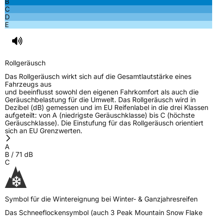
B
C
Eisgrip
Nein
D
EPREL ID
517139
E
Allgemeine Produktsicherheit (GPSR)
Rollgeräusch
Herstellerkontakt
Deldo Autobanden NV, Essensteenweg 113
2930 Brasschaat, compliance@deldo.com
Das Rollgeräusch wirkt sich auf die Gesamtlautstärke eines
Fahrzeugs aus
und beeinflusst sowohl den eigenen Fahrkomfort als auch die
Geräuschbelastung für die Umwelt. Das Rollgeräusch wird in
Dezibel (dB) gemessen und im EU Reifenlabel in die drei Klassen
aufgeteilt: von A (niedrigste Geräuschklasse) bis C (höchste
Geräuschklasse). Die Einstufung für das Rollgeräusch orientiert
sich an EU Grenzwerten.
A
B
/
71
dB
C
Symbol für die Wintereignung bei Winter- & Ganzjahresreifen
Das Schneeflockensymbol (auch 3 Peak Mountain Snow Flake