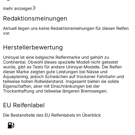
Geschwindigkeitsindex
H
mehr anzeigen
Redaktionsmeinungen
Höchstgeschwindigkeit
210 km/h
Aktuell liegen uns keine Redaktionsmeinungen für diesen Reifen
Lastindex
87
vor.
Höchstlast
545 kg
Herstellerbewertung
Gewicht (in kg)
7,500 kg
Uniroyal ist eine belgische Reifenmarke und gehört zu
Continental. Obwohl dieses spezielle Modell nicht getestet
wurde, gibt es Tests für andere Uniroyal-Modelle. Die Reifen
Generelle Merkmale
dieser Marke zeigten gute Leistungen bei Nässe und
Aquaplaning, jedoch Schwächen auf trockener Fahrbahn und
Fahrzeugtyp
PKW
teilweise hohen Rollwiderstand. Insgesamt bieten sie solide
Eigenschaften, aber mit Einschränkungen bei der
Verwendung
Ganzjahresreifen
Trockenhaftung und teilweise längeren Bremswegen.
Modellname
AllSeasonExpert 3
EU Reifenlabel
Fahrzeugart
PKW & SUV
Die Bestandteile des EU Reifenlabels im Überblick
Weitere Eigenschaften