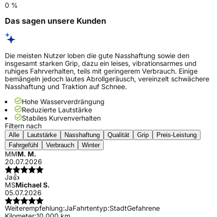
0 %
Das sagen unsere Kunden
Die meisten Nutzer loben die gute Nasshaftung sowie den
insgesamt starken Grip, dazu ein leises, vibrationsarmes und
ruhiges Fahrverhalten, teils mit geringerem Verbrauch. Einige
bemängeln jedoch lautes Abrollgeräusch, vereinzelt schwächere
Nasshaftung und Traktion auf Schnee.
Hohe Wasserverdrängung
Reduzierte Lautstärke
Stabiles Kurvenverhalten
Filtern nach
Alle
Lautstärke
Nasshaftung
Qualität
Grip
Preis-Leistung
Fahrgefühl
Verbrauch
Winter
MM
M. M.
20.07.2026
Ja👍
MS
Michael S.
05.07.2026
Weiterempfehlung:
Ja
Fahrtentyp:
Stadt
Gefahrene
Kilometer:
10.000 km