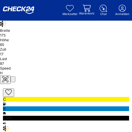
Warenkorb
Merkzettel
Chat
Anmelden
Breite
175
Höhe
65
Zoll
17
Last
87
Speed
H
C
B
71db