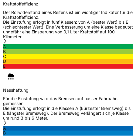
Schlauchtyp
TL
Kraftstoffeffizienz
Der Rollwiderstand eines Reifens ist ein wichtiger Indikator für die
Zustand
Neureifen
Kraftstoffeffizienz.
Die Einstufung erfolgt in fünf Klassen: von A (bester Wert) bis E
(schlechtester Wert). Eine Verbesserung um eine Klasse bedeutet
M+S
Ja
ungefähr eine Einsparung von 0,1 Liter Kraftstoff auf 100
Kilometer.
Elektro
Ja
A
B
C
EU Label
D
E
Effizienz
C
Nasshaftung
B
Nasshaftung
Für die Einstufung wird das Bremsen auf nasser Fahrbahn
Rollgeräusch (Klasse)
B
gemessen.
Die Einstufung erfolgt in die Klassen A (kürzester Bremsweg) bis
E (längster Bremsweg). Der Bremsweg verlängert sich je Klasse
Rollgeräusch (dB)
71
um rund 3 bis 6 Meter.
Fahrzeugklasse
C1
A
B