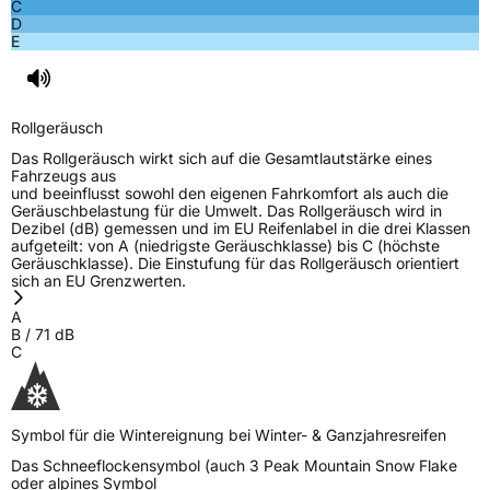
3PMSF / Schneeflockensymbol / Alpine-Symbol
Ja
C
D
E
EPREL ID
2043735
Allgemeine Produktsicherheit (GPSR)
Rollgeräusch
Herstellerkontakt
Continental Reifen Deutschland GmbH,
Das Rollgeräusch wirkt sich auf die Gesamtlautstärke eines
Continental-Plaza 1 30175 Hannover
Fahrzeugs aus
Deutschland,
und beeinflusst sowohl den eigenen Fahrkomfort als auch die
customerservice_tires@conti.de
Geräuschbelastung für die Umwelt. Das Rollgeräusch wird in
Dezibel (dB) gemessen und im EU Reifenlabel in die drei Klassen
aufgeteilt: von A (niedrigste Geräuschklasse) bis C (höchste
Geräuschklasse). Die Einstufung für das Rollgeräusch orientiert
sich an EU Grenzwerten.
A
B
/
71
dB
C
Symbol für die Wintereignung bei Winter- & Ganzjahresreifen
Das Schneeflockensymbol (auch 3 Peak Mountain Snow Flake
oder alpines Symbol