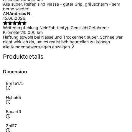
Alle super, Reifen sind Klasse - guter Grip, gräuscharm - sehr
gerne wieder!
AN
Andreas N.
15.06.2026
Weiterempfehlung:
Nein
Fahrtentyp:
Gemischt
Gefahrene
Kilometer:
10.000 km
Haftung sowohl bei Nässe und Trockenheit super, Schnee war
nicht wirklich da, um es realistisch beurteilen zu können
alle Kundenbewertungen anzeigen
Produktdetails
Dimension
Breite
175
Höhe
65
Bauart
R
Zoll
17