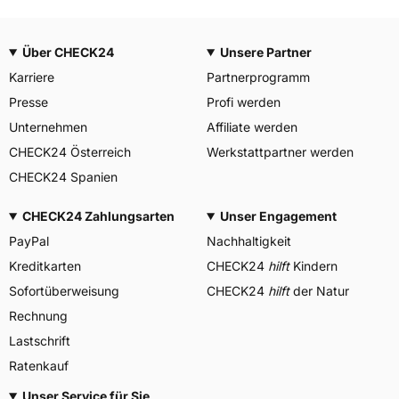
Über CHECK24
Unsere Partner
Karriere
Partnerprogramm
Presse
Profi werden
Unternehmen
Affiliate werden
CHECK24 Österreich
Werkstattpartner werden
CHECK24 Spanien
CHECK24 Zahlungsarten
Unser Engagement
PayPal
Nachhaltigkeit
Kreditkarten
CHECK24
hilft
Kindern
Sofortüberweisung
CHECK24
hilft
der Natur
Rechnung
Lastschrift
Ratenkauf
Unser Service für Sie