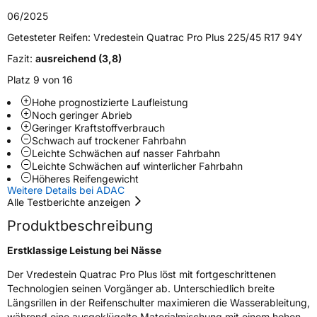
06/2025
M+S
Ja
Getesteter Reifen:
Vredestein Quatrac Pro Plus 225/45 R17 94Y
Verstärkt
XL
Fazit:
ausreichend (3,8)
Platz 9 von 16
EU Label
Hohe prognostizierte Laufleistung
Noch geringer Abrieb
Effizienz
C
Geringer Kraftstoffverbrauch
Schwach auf trockener Fahrbahn
Leichte Schwächen auf nasser Fahrbahn
Nasshaftung
B
Leichte Schwächen auf winterlicher Fahrbahn
Höheres Reifengewicht
Weitere Details bei ADAC
Rollgeräusch (Klasse)
B
Alle Testberichte anzeigen
Produktbeschreibung
Rollgeräusch (dB)
72
Fahrzeugklasse
C1
Erstklassige Leistung bei Nässe
Der Vredestein Quatrac Pro Plus löst mit fortgeschrittenen
3PMSF / Schneeflockensymbol / Alpine-Symbol
Ja
Technologien seinen Vorgänger ab. Unterschiedlich breite
Längsrillen in der Reifenschulter maximieren die Wasserableitung,
EPREL ID
1671531
während eine ausgeklügelte Materialmischung mit einem hohen