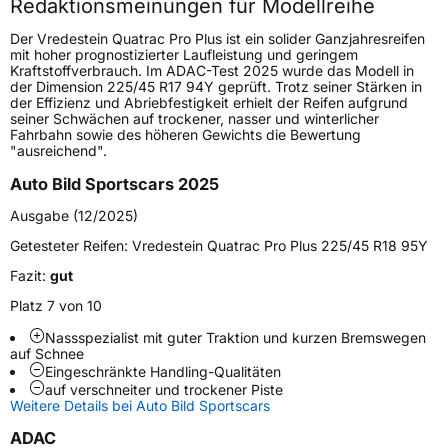
Redaktionsmeinungen für Modellreihe
Höchstgeschwindigkeit
270 km/h
Der Vredestein Quatrac Pro Plus ist ein solider Ganzjahresreifen
Lastindex
101
mit hoher prognostizierter Laufleistung und geringem
Kraftstoffverbrauch. Im ADAC-Test 2025 wurde das Modell in
der Dimension 225/45 R17 94Y geprüft. Trotz seiner Stärken in
Höchstlast
825 kg
der Effizienz und Abriebfestigkeit erhielt der Reifen aufgrund
seiner Schwächen auf trockener, nasser und winterlicher
Gewicht (in kg)
10,78 kg
Fahrbahn sowie des höheren Gewichts die Bewertung
"ausreichend".
Generelle Merkmale
Auto Bild Sportscars 2025
Fahrzeugtyp
PKW
Ausgabe (12/2025)
Verwendung
Ganzjahresreifen
Getesteter Reifen:
Vredestein Quatrac Pro Plus 225/45 R18 95Y
Modellname
Quatrac Pro Plus
Fazit:
gut
Fahrzeugart
PKW & SUV
Platz 7 von 10
Nassspezialist mit guter Traktion und kurzen Bremswegen
auf Schnee
Weitere Eigenschaften
Eingeschränkte Handling-Qualitäten
auf verschneiter und trockener Piste
Schlauchtyp
TL
Weitere Details bei Auto Bild Sportscars
ADAC
Zustand
Neureifen