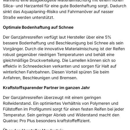
Silica- und Harzanteil für eine gute Bodenhaftung sorgt. Dadurch
Allgemeine Produktsicherheit (GPSR)
sinkt das Aquaplaning-Risiko und Fahrmanöver auf nasser
Straße werden unterstützt.
Herstellerkontakt
Apollo Tyres NL B.V., Ir. E.L.C. Schiffstraat
Optimale Bodenhaftung auf Schnee
370 7547 RD Enschede Niederlande,
www.apollotyres.com
Der Ganzjahresreifen verfügt laut Hersteller über eine 5%
bessere Bodenhaftung und Beschleunigung bei Schnee als sein
Vorgänger. Durch die innovative Materialmischung ist der Reifen
robust gegenüber niedrigen Temperaturen und behält eine
gleichmäßige Druckverteilung. Die Lamellen können sich so
effektiv in Schneedecken verkanten und sorgen für Halt auf
winterlichen Fahrbahnen. Diesen Vorteil spüren Sie beim
Anfahren, Beschleunigen und Bremsen.
Kraftstoffsparender Partner im ganzen Jahr
Der Ganzjahresreifen überzeugt mit einem geringen
Rollwiderstand. Ein optimiertes Verhältnis von Polymeren und
Füllstoffen im Profilgummi sorgt für einen festen Reifen bei jeder
Temperatur. Sein geringer Abrieb und Widerstand macht den
Quatrac Pro Plus besonders kraftstoffeffizient.