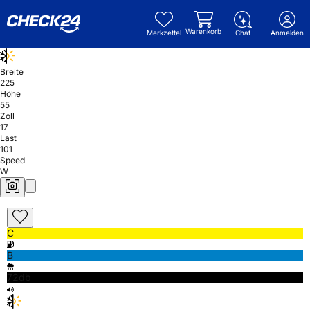
Warenkorb
Merkzettel
Chat
Anmelden
Breite
225
Höhe
55
Zoll
17
Last
101
Speed
W
C
B
72db