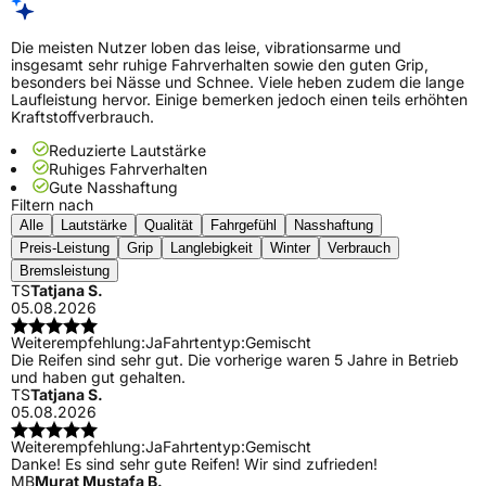
Die meisten Nutzer loben das leise, vibrationsarme und
insgesamt sehr ruhige Fahrverhalten sowie den guten Grip,
besonders bei Nässe und Schnee. Viele heben zudem die lange
Laufleistung hervor. Einige bemerken jedoch einen teils erhöhten
Kraftstoffverbrauch.
Reduzierte Lautstärke
Ruhiges Fahrverhalten
Gute Nasshaftung
Filtern nach
Alle
Lautstärke
Qualität
Fahrgefühl
Nasshaftung
Preis-Leistung
Grip
Langlebigkeit
Winter
Verbrauch
Bremsleistung
TS
Tatjana S.
05.08.2026
Weiterempfehlung:
Ja
Fahrtentyp:
Gemischt
Die Reifen sind sehr gut. Die vorherige waren 5 Jahre in Betrieb
und haben gut gehalten.
TS
Tatjana S.
05.08.2026
Weiterempfehlung:
Ja
Fahrtentyp:
Gemischt
Danke! Es sind sehr gute Reifen! Wir sind zufrieden!
MB
Murat Mustafa B.