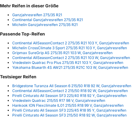
Mehr Reifen in dieser Größe
Ganzjahresreifen 275/35 R21
Continental Ganzjahresreifen 275/35 R21
Michelin Ganzjahresreifen 275/35 R21
Passende Top-Reifen
Continental AllSeasonContact 2 275/35 R21 103 Y, Ganzjahresreifen
Michelin CrossClimate 3 Sport 275/35 R21 103 Y, Ganzjahresreifen
Gripmax SureGrip AS 275/35 R21 103 W, Ganzjahresreifen
Continental AllSeasonContact 2 275/35 R21 103 W, Ganzjahresreifen
Vredestein Quatrac Pro Plus 275/35 R21 103 Y, Ganzjahresreifen
Yokohama Bluearth 4S AW21 275/35 R21C 103 W, Ganzjahresreifen
Testsieger Reifen
Bridgestone Turanza All Season 6 215/50 R18 92 W, Ganzjahresreifen
Continental AllSeasonContact 2 215/50 R18 92 W, Ganzjahresreifen
Pirelli Cinturato All Season SF3 225/40 R18 92 Y, Ganzjahresreifen
Vredestein Quatrac 215/55 R17 98 V, Ganzjahresreifen
Hankook ION Flexclimate IL01 215/55 R18 99 V, Ganzjahresreifen
Pirelli Cinturato All Season SF3 225/45 R18 95 Y, Ganzjahresreifen
Pirelli Cinturato All Season SF3 215/50 R18 92 W, Ganzjahresreifen