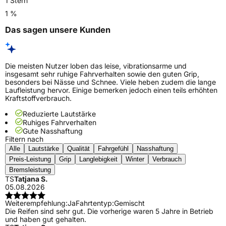
1 Stern
1 %
Das sagen unsere Kunden
Die meisten Nutzer loben das leise, vibrationsarme und
insgesamt sehr ruhige Fahrverhalten sowie den guten Grip,
besonders bei Nässe und Schnee. Viele heben zudem die lange
Laufleistung hervor. Einige bemerken jedoch einen teils erhöhten
Kraftstoffverbrauch.
Reduzierte Lautstärke
Ruhiges Fahrverhalten
Gute Nasshaftung
Filtern nach
Alle
Lautstärke
Qualität
Fahrgefühl
Nasshaftung
Preis-Leistung
Grip
Langlebigkeit
Winter
Verbrauch
Bremsleistung
TS
Tatjana S.
05.08.2026
Weiterempfehlung:
Ja
Fahrtentyp:
Gemischt
Die Reifen sind sehr gut. Die vorherige waren 5 Jahre in Betrieb
und haben gut gehalten.