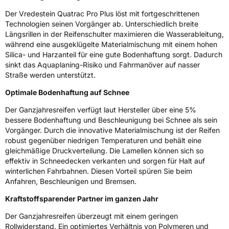
3PMSF / Schneeflockensymbol / Alpine-Symbol
Ja
Der Vredestein Quatrac Pro Plus löst mit fortgeschrittenen
Technologien seinen Vorgänger ab. Unterschiedlich breite
EPREL ID
1943948
Längsrillen in der Reifenschulter maximieren die Wasserableitung,
während eine ausgeklügelte Materialmischung mit einem hohen
Allgemeine Produktsicherheit (GPSR)
Silica- und Harzanteil für eine gute Bodenhaftung sorgt. Dadurch
sinkt das Aquaplaning-Risiko und Fahrmanöver auf nasser
Herstellerkontakt
Apollo Tyres NL B.V., Ir. E.L.C. Schiffstraat
Straße werden unterstützt.
370 7547 RD Enschede Niederlande,
www.apollotyres.com
Optimale Bodenhaftung auf Schnee
Der Ganzjahresreifen verfügt laut Hersteller über eine 5%
bessere Bodenhaftung und Beschleunigung bei Schnee als sein
Vorgänger. Durch die innovative Materialmischung ist der Reifen
robust gegenüber niedrigen Temperaturen und behält eine
gleichmäßige Druckverteilung. Die Lamellen können sich so
effektiv in Schneedecken verkanten und sorgen für Halt auf
winterlichen Fahrbahnen. Diesen Vorteil spüren Sie beim
Anfahren, Beschleunigen und Bremsen.
Kraftstoffsparender Partner im ganzen Jahr
Der Ganzjahresreifen überzeugt mit einem geringen
Rollwiderstand. Ein optimiertes Verhältnis von Polymeren und