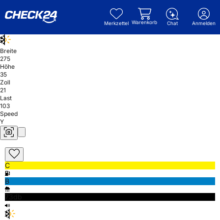
Warenkorb
Merkzettel
Chat
Anmelden
Breite
275
Höhe
35
Zoll
21
Last
103
Speed
Y
C
B
73db