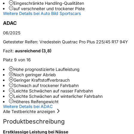
Schlauchtyp
TL
Eingeschränkte Handling-Qualitäten
auf verschneiter und trockener Piste
Weitere Details bei Auto Bild Sportscars
Zustand
Neureifen
ADAC
M+S
Ja
06/2025
Verstärkt
XL
Getesteter Reifen:
Vredestein Quatrac Pro Plus 225/45 R17 94Y
Fazit:
ausreichend (3,8)
EU Label
Platz 9 von 16
Hohe prognostizierte Laufleistung
Effizienz
C
Noch geringer Abrieb
Geringer Kraftstoffverbrauch
Nasshaftung
B
Schwach auf trockener Fahrbahn
Leichte Schwächen auf nasser Fahrbahn
Leichte Schwächen auf winterlicher Fahrbahn
Rollgeräusch (Klasse)
B
Höheres Reifengewicht
Weitere Details bei ADAC
Alle Testberichte anzeigen
Rollgeräusch (dB)
73
Produktbeschreibung
Fahrzeugklasse
C1
Erstklassige Leistung bei Nässe