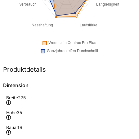
Produktdetails
Dimension
Breite
275
Höhe
35
Bauart
R