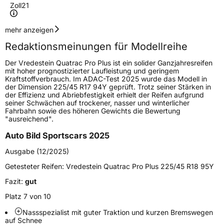
Zoll
21
Geschwindigkeitsindex
Y
mehr anzeigen
Redaktionsmeinungen für Modellreihe
Höchstgeschwindigkeit
300 km/h
Der Vredestein Quatrac Pro Plus ist ein solider Ganzjahresreifen
Lastindex
103
mit hoher prognostizierter Laufleistung und geringem
Kraftstoffverbrauch. Im ADAC-Test 2025 wurde das Modell in
der Dimension 225/45 R17 94Y geprüft. Trotz seiner Stärken in
Höchstlast
875 kg
der Effizienz und Abriebfestigkeit erhielt der Reifen aufgrund
seiner Schwächen auf trockener, nasser und winterlicher
Fahrbahn sowie des höheren Gewichts die Bewertung
Generelle Merkmale
"ausreichend".
Fahrzeugtyp
PKW
Auto Bild Sportscars 2025
Verwendung
Ganzjahresreifen
Ausgabe (12/2025)
Modellname
Quatrac Pro Plus
Getesteter Reifen:
Vredestein Quatrac Pro Plus 225/45 R18 95Y
Fahrzeugart
PKW & SUV
Fazit:
gut
Platz 7 von 10
Weitere Eigenschaften
Nassspezialist mit guter Traktion und kurzen Bremswegen
auf Schnee