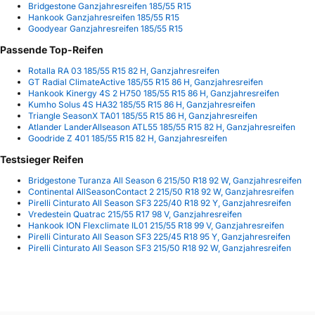
Bridgestone Ganzjahresreifen 185/55 R15
Hankook Ganzjahresreifen 185/55 R15
Goodyear Ganzjahresreifen 185/55 R15
Passende Top-Reifen
Rotalla RA 03 185/55 R15 82 H, Ganzjahresreifen
GT Radial ClimateActive 185/55 R15 86 H, Ganzjahresreifen
Hankook Kinergy 4S 2 H750 185/55 R15 86 H, Ganzjahresreifen
Kumho Solus 4S HA32 185/55 R15 86 H, Ganzjahresreifen
Triangle SeasonX TA01 185/55 R15 86 H, Ganzjahresreifen
Atlander LanderAllseason ATL55 185/55 R15 82 H, Ganzjahresreifen
Goodride Z 401 185/55 R15 82 H, Ganzjahresreifen
Testsieger Reifen
Bridgestone Turanza All Season 6 215/50 R18 92 W, Ganzjahresreifen
Continental AllSeasonContact 2 215/50 R18 92 W, Ganzjahresreifen
Pirelli Cinturato All Season SF3 225/40 R18 92 Y, Ganzjahresreifen
Vredestein Quatrac 215/55 R17 98 V, Ganzjahresreifen
Hankook ION Flexclimate IL01 215/55 R18 99 V, Ganzjahresreifen
Pirelli Cinturato All Season SF3 225/45 R18 95 Y, Ganzjahresreifen
Pirelli Cinturato All Season SF3 215/50 R18 92 W, Ganzjahresreifen