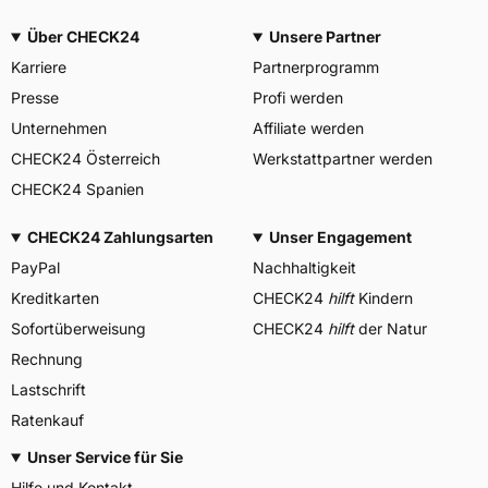
Über CHECK24
Unsere Partner
Karriere
Partnerprogramm
Presse
Profi werden
Unternehmen
Affiliate werden
CHECK24 Österreich
Werkstattpartner werden
CHECK24 Spanien
CHECK24 Zahlungsarten
Unser Engagement
PayPal
Nachhaltigkeit
Kreditkarten
CHECK24
hilft
Kindern
Sofortüberweisung
CHECK24
hilft
der Natur
Rechnung
Lastschrift
Ratenkauf
Unser Service für Sie
Hilfe und Kontakt