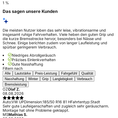
1 %
Das sagen unsere Kunden
Die meisten Nutzer loben das sehr leise, vibrationsarme und
insgesamt ruhige Fahrverhalten. Viele heben den guten Grip und
die kurze Bremsstrecke hervor, besonders bei Nässe und
Schnee. Einige berichten zudem von langer Laufleistung und
spürbar geringerem Verbrauch.
Niedriges Abrollgeräusch
Präzises Einlenkverhalten
Gute Nasshaftung
Filtern nach
Alle
Lautstärke
Preis-Leistung
Fahrgefühl
Qualität
Nasshaftung
Winter
Grip
Langlebigkeit
Verbrauch
Bremsleistung
OZ
Olaf Z.
08.08.2026
Auto:
VW UP
Dimension:
185/50 R16 81 H
Fahrtentyp:
Stadt
Sehr gute Laufeigenschaften und zugleich sehr geräuscharm.
Montage hat ohne Probleme geklappt.
MS
Mathias S.