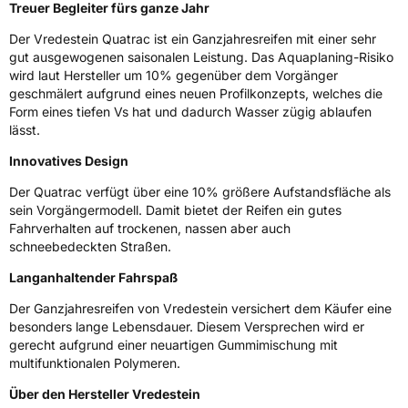
Fahrzeugklasse
C1
Treuer Begleiter fürs ganze Jahr
Der Vredestein Quatrac ist ein Ganzjahresreifen mit einer sehr
3PMSF / Schneeflockensymbol / Alpine-Symbol
Ja
gut ausgewogenen saisonalen Leistung. Das Aquaplaning-Risiko
wird laut Hersteller um 10% gegenüber dem Vorgänger
EPREL ID
2155862
geschmälert aufgrund eines neuen Profilkonzepts, welches die
Form eines tiefen Vs hat und dadurch Wasser zügig ablaufen
Allgemeine Produktsicherheit (GPSR)
lässt.
Innovatives Design
Herstellerkontakt
Apollo Tyres NL B.V., Ir. E.L.C. Schiffstraat
370 7547 RD Enschede Niederlande,
Der Quatrac verfügt über eine 10% größere Aufstandsfläche als
www.apollotyres.com
sein Vorgängermodell. Damit bietet der Reifen ein gutes
Fahrverhalten auf trockenen, nassen aber auch
schneebedeckten Straßen.
Langanhaltender Fahrspaß
Der Ganzjahresreifen von Vredestein versichert dem Käufer eine
besonders lange Lebensdauer. Diesem Versprechen wird er
gerecht aufgrund einer neuartigen Gummimischung mit
multifunktionalen Polymeren.
Über den Hersteller Vredestein