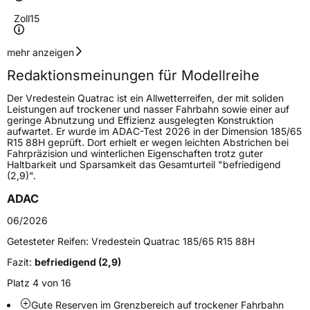
Zoll
15
Geschwindigkeitsindex
H
mehr anzeigen
Redaktionsmeinungen für Modellreihe
Höchstgeschwindigkeit
210 km/h
Der Vredestein Quatrac ist ein Allwetterreifen, der mit soliden
Lastindex
86
Leistungen auf trockener und nasser Fahrbahn sowie einer auf
geringe Abnutzung und Effizienz ausgelegten Konstruktion
aufwartet. Er wurde im ADAC-Test 2026 in der Dimension 185/65
Höchstlast
530 kg
R15 88H geprüft. Dort erhielt er wegen leichten Abstrichen bei
Fahrpräzision und winterlichen Eigenschaften trotz guter
Gewicht (in kg)
6,613 kg
Haltbarkeit und Sparsamkeit das Gesamturteil "befriedigend
(2,9)".
Generelle Merkmale
ADAC
Fahrzeugtyp
PKW
06/2026
Verwendung
Ganzjahresreifen
Getesteter Reifen:
Vredestein Quatrac 185/65 R15 88H
Modellname
Quatrac
Fazit:
befriedigend (2,9)
Fahrzeugart
PKW & SUV
Platz 4 von 16
Gute Reserven im Grenzbereich auf trockener Fahrbahn