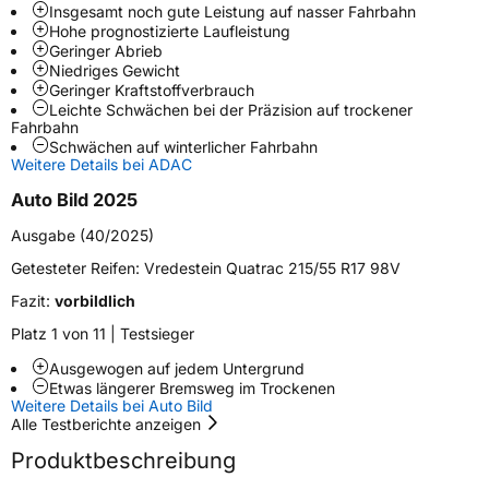
Insgesamt noch gute Leistung auf nasser Fahrbahn
Weitere Eigenschaften
Hohe prognostizierte Laufleistung
Geringer Abrieb
Schlauchtyp
TL
Niedriges Gewicht
Geringer Kraftstoffverbrauch
Leichte Schwächen bei der Präzision auf trockener
Zustand
Neureifen
Fahrbahn
Schwächen auf winterlicher Fahrbahn
M+S
Ja
Weitere Details bei ADAC
Verstärkt
XL
Auto Bild 2025
Ausgabe (40/2025)
EU Label
Getesteter Reifen:
Vredestein Quatrac 215/55 R17 98V
Fazit:
vorbildlich
Effizienz
C
Platz 1 von 11 | Testsieger
Nasshaftung
B
Ausgewogen auf jedem Untergrund
Etwas längerer Bremsweg im Trockenen
Weitere Details bei Auto Bild
Rollgeräusch (Klasse)
B
Alle Testberichte anzeigen
Produktbeschreibung
Rollgeräusch (dB)
70