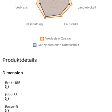
Produktdetails
Dimension
Breite
185
Höhe
55
Bauart
R