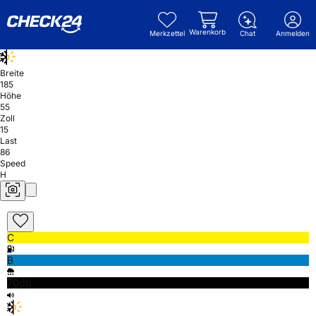
Warenkorb
Merkzettel
Chat
Anmelden
Breite
185
Höhe
55
Zoll
15
Last
86
Speed
H
C
B
70db