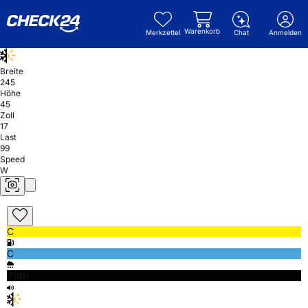
Warenkorb
Merkzettel
Chat
Anmelden
Breite
245
Höhe
45
Zoll
17
Last
99
Speed
W
C
C
71db