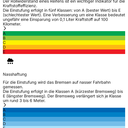
Modellname
X Spider AS
Der Rollwiderstand eines Reifens ist ein wichtiger Indikator für die
Kraftstoffeffizienz.
Fahrzeugart
PKW & SUV
Die Einstufung erfolgt in fünf Klassen: von A (bester Wert) bis E
(schlechtester Wert). Eine Verbesserung um eine Klasse bedeutet
ungefähr eine Einsparung von 0,1 Liter Kraftstoff auf 100
Kilometer.
Weitere Eigenschaften
A
Schlauchtyp
TL
B
C
D
Zustand
Neureifen
E
M+S
Ja
Verstärkt
XL
Nasshaftung
Für die Einstufung wird das Bremsen auf nasser Fahrbahn
gemessen.
EU Label
Die Einstufung erfolgt in die Klassen A (kürzester Bremsweg) bis
E (längster Bremsweg). Der Bremsweg verlängert sich je Klasse
um rund 3 bis 6 Meter.
Effizienz
C
A
B
Nasshaftung
C
C
D