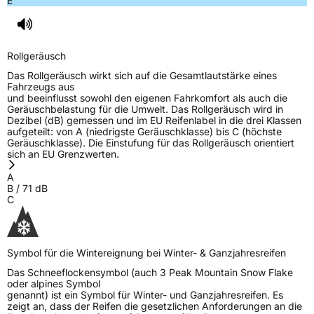
E
Rollgeräusch (Klasse)
B
Rollgeräusch (dB)
71
Rollgeräusch
Fahrzeugklasse
C1
Das Rollgeräusch wirkt sich auf die Gesamtlautstärke eines
Fahrzeugs aus
3PMSF / Schneeflockensymbol / Alpine-Symbol
Ja
und beeinflusst sowohl den eigenen Fahrkomfort als auch die
Geräuschbelastung für die Umwelt. Das Rollgeräusch wird in
Dezibel (dB) gemessen und im EU Reifenlabel in die drei Klassen
EPREL ID
1202642
aufgeteilt: von A (niedrigste Geräuschklasse) bis C (höchste
Geräuschklasse). Die Einstufung für das Rollgeräusch orientiert
Allgemeine Produktsicherheit (GPSR)
sich an EU Grenzwerten.
A
Herstellerkontakt
ZMAX, Taishan Road Cao County Heze City
B
/
71
dB
274400, Shandong Province China,
C
info@zodotire.cn
Verantwortliche
HJH CHINA SUPPLIES LTD, Taishan Road Cao
in der EU
County Heze City 274400, Shandong
Province China, www.zodotire.cn,
Symbol für die Wintereignung bei Winter- & Ganzjahresreifen
info@zodotire.cn
Das Schneeflockensymbol (auch 3 Peak Mountain Snow Flake
oder alpines Symbol
genannt) ist ein Symbol für Winter- und Ganzjahresreifen. Es
zeigt an, dass der Reifen die gesetzlichen Anforderungen an die