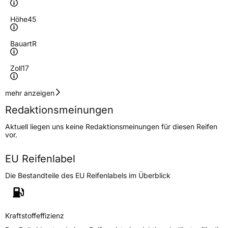
Höhe
45
Bauart
R
Zoll
17
Geschwindigkeitsindex
W
mehr anzeigen
Redaktionsmeinungen
Höchstgeschwindigkeit
270 km/h
Aktuell liegen uns keine Redaktionsmeinungen für diesen Reifen
Lastindex
99
vor.
Höchstlast
775 kg
EU Reifenlabel
Die Bestandteile des EU Reifenlabels im Überblick
Generelle Merkmale
Fahrzeugtyp
PKW
Verwendung
Ganzjahresreifen
Kraftstoffeffizienz