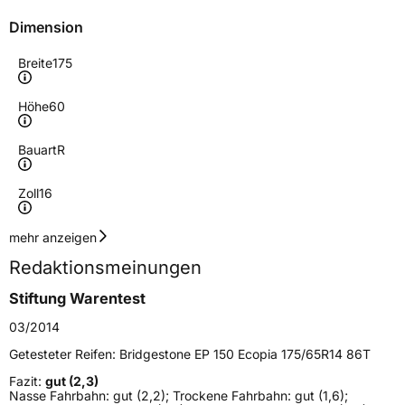
Dimension
Breite
175
Höhe
60
Bauart
R
Zoll
16
Geschwindigkeitsindex
H
mehr anzeigen
Redaktionsmeinungen
Höchstgeschwindigkeit
210 km/h
Stiftung Warentest
Lastindex
82
03/2014
Höchstlast
475 kg
Getesteter Reifen:
Bridgestone EP 150 Ecopia 175/65R14 86T
Gewicht (in kg)
6,632 kg
Fazit:
gut (2,3)
Nasse Fahrbahn: gut (2,2); Trockene Fahrbahn: gut (1,6);