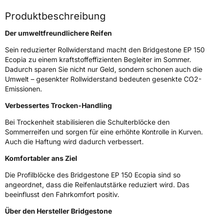
Produktbeschreibung
Rollgeräusch (Klasse)
B
Der umweltfreundlichere Reifen
Rollgeräusch (dB)
69
Sein reduzierter Rollwiderstand macht den Bridgestone EP 150
Fahrzeugklasse
C1
Ecopia zu einem kraftstoffeffizienten Begleiter im Sommer.
Dadurch sparen Sie nicht nur Geld, sondern schonen auch die
3PMSF / Schneeflockensymbol / Alpine-Symbol
Nein
Umwelt – gesenkter Rollwiderstand bedeuten gesenkte CO2-
Emissionen.
Eisgrip
Nein
Verbessertes Trocken-Handling
EPREL ID
380786
Bei Trockenheit stabilisieren die Schulterblöcke den
Sommerreifen und sorgen für eine erhöhte Kontrolle in Kurven.
Allgemeine Produktsicherheit (GPSR)
Auch die Haftung wird dadurch verbessert.
Herstellerkontakt
BRIDGESTONE EU NV/SA, Via del Fosso del
Komfortabler ans Ziel
Salceto 13/15 00128 Rome Italien,
market.surveillance@bridgestone.eu
Die Profilblöcke des Bridgestone EP 150 Ecopia sind so
angeordnet, dass die Reifenlautstärke reduziert wird. Das
beeinflusst den Fahrkomfort positiv.
Über den Hersteller Bridgestone