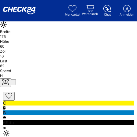
Warenkorb
Merkzettel
Chat
Anmelden
Breite
175
Höhe
60
Zoll
16
Last
82
Speed
H
C
B
69db