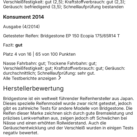
Verschleißfestigkeit: gut (2,5); Kraftstoffverbrauch: gut (2,3);
Generelle Merkmale
Geräusch: befriedigend (3,5); Schnelllaufprüfung bestanden
Fahrzeugtyp
PKW
Konsument 2014
Verwendung
Sommerreifen
Ausgabe (4/2014)
Modellname
Ecopia EP 150
Getesteter Reifen:
Bridgestone EP 150 Ecopia 175/65R14 T
Fahrzeugart
PKW & SUV
Fazit:
gut
Platz 4 von 16 | 65 von 100 Punkten
Weitere Eigenschaften
Nasse Fahrbahn: gut; Trockene Fahrbahn: gut;
Verschleißfestigkeit: gut; Kraftstoffverbrauch: gut; Geräusch:
durchschnittlich; Schnelllaufprüfung: sehr gut.
Schlauchtyp
TL
Alle Testberichte anzeigen
Herstellerbewertung
Zustand
Neureifen
Bridgestone ist ein weltweit führender Reifenhersteller aus Japan.
Dieses spezielle Reifenmodell wurde zwar nicht getestet, jedoch
EU Label
gibt es zahlreiche Tests für andere Modelle von Bridgestone. Die
Reifen dieser Marke zeichnen sich durch gute Bremsleistung und
präzises Lenkverhalten aus, zeigen jedoch oft Schwächen bei
Effizienz
C
Nässe und einen erhöhten Rollwiderstand. Auch die
Geräuschentwicklung und der Verschleiß wurden in einigen Tests
negativ bewertet.
Nasshaftung
B