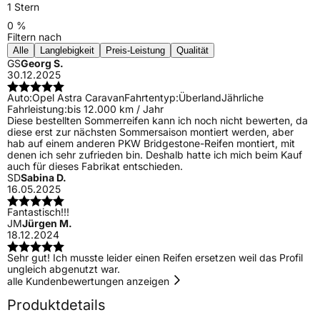
1 Stern
0 %
Filtern nach
Alle
Langlebigkeit
Preis-Leistung
Qualität
GS
Georg S.
30.12.2025
Auto:
Opel Astra Caravan
Fahrtentyp:
Überland
Jährliche
Fahrleistung:
bis 12.000 km / Jahr
Diese bestellten Sommerreifen kann ich noch nicht bewerten, da
diese erst zur nächsten Sommersaison montiert werden, aber
hab auf einem anderen PKW Bridgestone-Reifen montiert, mit
denen ich sehr zufrieden bin. Deshalb hatte ich mich beim Kauf
auch für dieses Fabrikat entschieden.
SD
Sabina D.
16.05.2025
Fantastisch!!!
JM
Jürgen M.
18.12.2024
Sehr gut! Ich musste leider einen Reifen ersetzen weil das Profil
ungleich abgenutzt war.
alle Kundenbewertungen anzeigen
Produktdetails