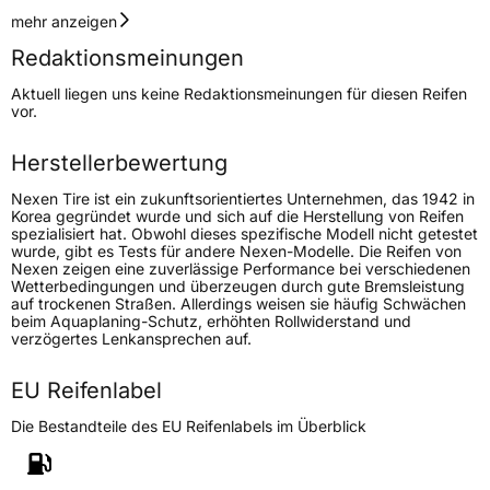
Geschwindigkeitsindex
H
mehr anzeigen
Redaktionsmeinungen
Höchstgeschwindigkeit
210 km/h
Aktuell liegen uns keine Redaktionsmeinungen für diesen Reifen
Lastindex
82
vor.
Höchstlast
475 kg
Herstellerbewertung
Gewicht (in kg)
6,849 kg
Nexen Tire ist ein zukunftsorientiertes Unternehmen, das 1942 in
Korea gegründet wurde und sich auf die Herstellung von Reifen
spezialisiert hat. Obwohl dieses spezifische Modell nicht getestet
Generelle Merkmale
wurde, gibt es Tests für andere Nexen-Modelle. Die Reifen von
Nexen zeigen eine zuverlässige Performance bei verschiedenen
Fahrzeugtyp
PKW
Wetterbedingungen und überzeugen durch gute Bremsleistung
auf trockenen Straßen. Allerdings weisen sie häufig Schwächen
Verwendung
Sommerreifen
beim Aquaplaning-Schutz, erhöhten Rollwiderstand und
verzögertes Lenkansprechen auf.
Modellname
N Blue S
Fahrzeugart
PKW & SUV
EU Reifenlabel
Die Bestandteile des EU Reifenlabels im Überblick
Weitere Eigenschaften
Schlauchtyp
TL