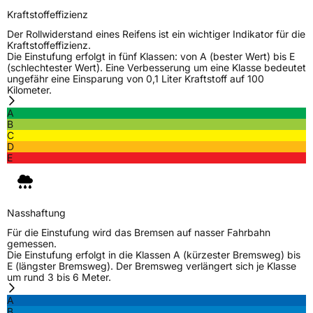
Kraftstoffeffizienz
Zustand
Neureifen
Der Rollwiderstand eines Reifens ist ein wichtiger Indikator für die
Kraftstoffeffizienz.
Die Einstufung erfolgt in fünf Klassen: von A (bester Wert) bis E
Elektro
Ja
(schlechtester Wert). Eine Verbesserung um eine Klasse bedeutet
ungefähr eine Einsparung von 0,1 Liter Kraftstoff auf 100
Kilometer.
EU Label
A
B
Effizienz
B
C
D
E
Nasshaftung
B
Rollgeräusch (Klasse)
B
Nasshaftung
Für die Einstufung wird das Bremsen auf nasser Fahrbahn
Rollgeräusch (dB)
70
gemessen.
Die Einstufung erfolgt in die Klassen A (kürzester Bremsweg) bis
Fahrzeugklasse
C1
E (längster Bremsweg). Der Bremsweg verlängert sich je Klasse
um rund 3 bis 6 Meter.
3PMSF / Schneeflockensymbol / Alpine-Symbol
Nein
A
B