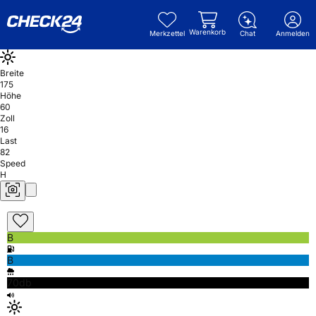
Warenkorb
Merkzettel
Chat
Anmelden
Breite
175
Höhe
60
Zoll
16
Last
82
Speed
H
B
B
70db