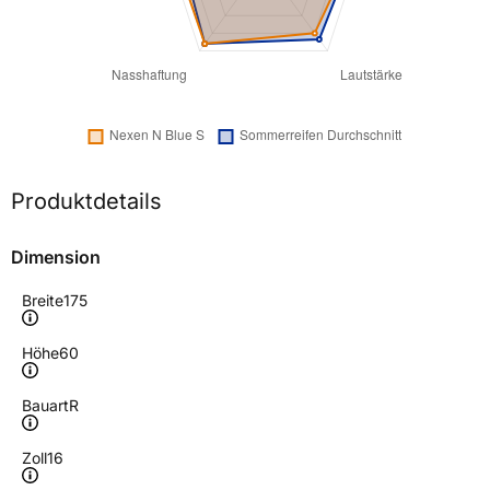
Produktdetails
Dimension
Breite
175
Höhe
60
Bauart
R
Zoll
16