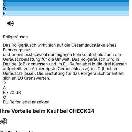
C
Eisgrip
Nein
D
EPREL ID
2447070
E
Allgemeine Produktsicherheit (GPSR)
Rollgeräusch
Herstellerkontakt
NEXEN TIRE EUROPE s.r.o., Lise-Meitner-
Strasse 1 65779 Kelkheim Deutschland,
Das Rollgeräusch wirkt sich auf die Gesamtlautstärke eines
marketing.nte@nexentire.com
Fahrzeugs aus
und beeinflusst sowohl den eigenen Fahrkomfort als auch die
Geräuschbelastung für die Umwelt. Das Rollgeräusch wird in
Dezibel (dB) gemessen und im EU Reifenlabel in die drei Klassen
aufgeteilt: von A (niedrigste Geräuschklasse) bis C (höchste
Geräuschklasse). Die Einstufung für das Rollgeräusch orientiert
sich an EU Grenzwerten.
A
B
/
70
dB
C
EU Reifenlabel anzeigen
Ihre Vorteile beim Kauf bei CHECK24