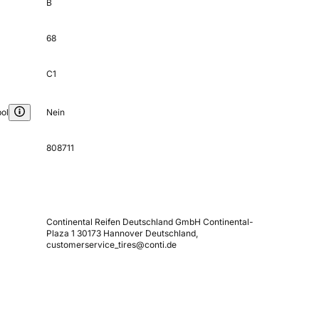
B
68
C1
ol
Nein
808711
Continental Reifen Deutschland GmbH Continental-
Plaza 1 30173 Hannover Deutschland,
customerservice_tires@conti.de