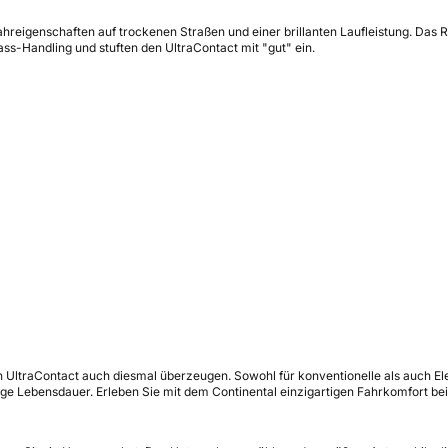
Fahreigenschaften auf trockenen Straßen und einer brillanten Laufleistung. D
Nass-Handling und stuften den UltraContact mit "gut" ein.
traContact auch diesmal überzeugen. Sowohl für konventionelle als auch Elektr
lange Lebensdauer. Erleben Sie mit dem Continental einzigartigen Fahrkomfort b