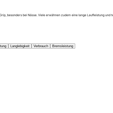
 Grip, besonders bei Nässe. Viele erwähnen zudem eine lange Laufleistung und 
stung
Langlebigkeit
Verbrauch
Bremsleistung