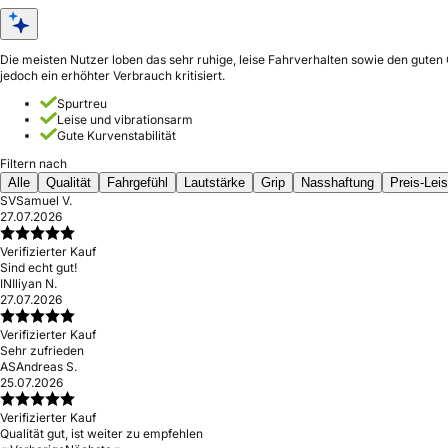
Die meisten Nutzer loben das sehr ruhige, leise Fahrverhalten sowie den guten
jedoch ein erhöhter Verbrauch kritisiert.
Spurtreu
Leise und vibrationsarm
Gute Kurvenstabilität
Filtern nach
Alle
Qualität
Fahrgefühl
Lautstärke
Grip
Nasshaftung
Preis-Lei
SV
Samuel V.
27.07.2026
Verifizierter Kauf
Sind echt gut!
IN
Iliyan N.
27.07.2026
Verifizierter Kauf
Sehr zufrieden
AS
Andreas S.
25.07.2026
Verifizierter Kauf
Qualität gut, ist weiter zu empfehlen