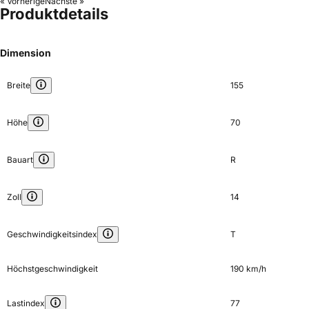
« Vorherige
Nächste »
Produktdetails
Dimension
Breite
155
Höhe
70
Bauart
R
Zoll
14
Geschwindigkeitsindex
T
Höchstgeschwindigkeit
190 km/h
Lastindex
77