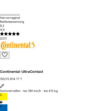
Hervorragend
Reifenbewertung
9,2
4,9
(217)
Continental-UltraContact
155/70 R14 77 T
Sommerreifen - bis 190 km/h - bis 412 kg
C
A