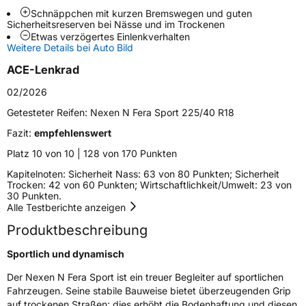
Weitere Eigenschaften
Schnäppchen mit kurzen Bremswegen und guten
Sicherheitsreserven bei Nässe und im Trockenen
Schlauchtyp
TL
Etwas verzögertes Einlenkverhalten
Weitere Details bei Auto Bild
Zustand
Neureifen
ACE-Lenkrad
02/2026
Verstärkt
XL
Getesteter Reifen:
Nexen N Fera Sport 225/40 R18
Fazit:
empfehlenswert
EU Label
Platz 10 von 10 | 128 von 170 Punkten
Effizienz
D
Kapitelnoten: Sicherheit Nass: 63 von 80 Punkten; Sicherheit
Trocken: 42 von 60 Punkten; Wirtschaftlichkeit/Umwelt: 23 von
30 Punkten.
Nasshaftung
B
Alle Testberichte anzeigen
Produktbeschreibung
Rollgeräusch (Klasse)
B
Sportlich und dynamisch
Rollgeräusch (dB)
73
Der Nexen N Fera Sport ist ein treuer Begleiter auf sportlichen
Fahrzeugklasse
C1
Fahrzeugen. Seine stabile Bauweise bietet überzeugenden Grip
auf trockenen Straßen; dies erhöht die Bodenhaftung und diesen