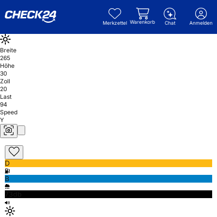
Warenkorb
Merkzettel
Chat
Anmelden
Breite
265
Höhe
30
Zoll
20
Last
94
Speed
Y
D
B
73db