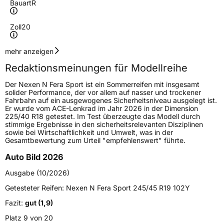
Bauart
R
Zoll
20
Geschwindigkeitsindex
Y
mehr anzeigen
Redaktionsmeinungen für Modellreihe
Höchstgeschwindigkeit
300 km/h
Der Nexen N Fera Sport ist ein Sommerreifen mit insgesamt
Lastindex
94
solider Performance, der vor allem auf nasser und trockener
Fahrbahn auf ein ausgewogenes Sicherheitsniveau ausgelegt ist.
Er wurde vom ACE-Lenkrad im Jahr 2026 in der Dimension
Höchstlast
670 kg
225/40 R18 getestet. Im Test überzeugte das Modell durch
stimmige Ergebnisse in den sicherheitsrelevanten Disziplinen
sowie bei Wirtschaftlichkeit und Umwelt, was in der
Generelle Merkmale
Gesamtbewertung zum Urteil "empfehlenswert" führte.
Fahrzeugtyp
PKW
Auto Bild 2026
Verwendung
Sommerreifen
Ausgabe (10/2026)
Modellname
N Fera Sport
Getesteter Reifen:
Nexen N Fera Sport 245/45 R19 102Y
Fahrzeugart
PKW & SUV
Fazit:
gut (1,9)
Platz 9 von 20