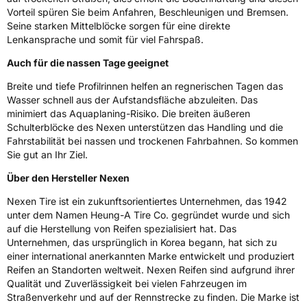
Vorteil spüren Sie beim Anfahren, Beschleunigen und Bremsen.
3PMSF / Schneeflockensymbol / Alpine-Symbol
Nein
Seine starken Mittelblöcke sorgen für eine direkte
Lenkansprache und somit für viel Fahrspaß.
EPREL ID
1891072
Auch für die nassen Tage geeignet
Allgemeine Produktsicherheit (GPSR)
Breite und tiefe Profilrinnen helfen an regnerischen Tagen das
Wasser schnell aus der Aufstandsfläche abzuleiten. Das
Herstellerkontakt
NEXEN TIRE EUROPE s.r.o., Lise-Meitner-
Strasse 1 65779 Kelkheim Deutschland,
minimiert das Aquaplaning-Risiko. Die breiten äußeren
marketing.nte@nexentire.com
Schulterblöcke des Nexen unterstützen das Handling und die
Fahrstabilität bei nassen und trockenen Fahrbahnen. So kommen
Sie gut an Ihr Ziel.
Über den Hersteller Nexen
Nexen Tire ist ein zukunftsorientiertes Unternehmen, das 1942
unter dem Namen Heung-A Tire Co. gegründet wurde und sich
auf die Herstellung von Reifen spezialisiert hat. Das
Unternehmen, das ursprünglich in Korea begann, hat sich zu
einer international anerkannten Marke entwickelt und produziert
Reifen an Standorten weltweit. Nexen Reifen sind aufgrund ihrer
Qualität und Zuverlässigkeit bei vielen Fahrzeugen im
Straßenverkehr und auf der Rennstrecke zu finden. Die Marke ist