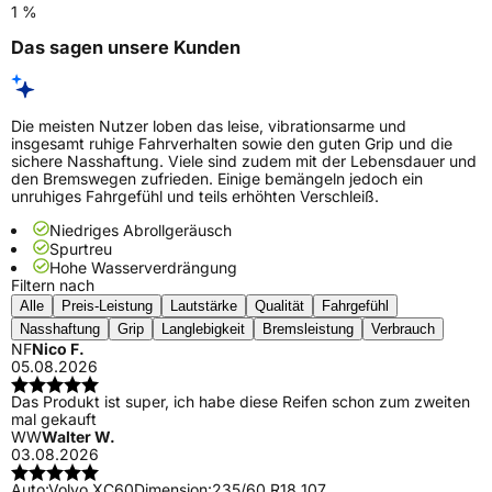
1 %
Das sagen unsere Kunden
Die meisten Nutzer loben das leise, vibrationsarme und
insgesamt ruhige Fahrverhalten sowie den guten Grip und die
sichere Nasshaftung. Viele sind zudem mit der Lebensdauer und
den Bremswegen zufrieden. Einige bemängeln jedoch ein
unruhiges Fahrgefühl und teils erhöhten Verschleiß.
Niedriges Abrollgeräusch
Spurtreu
Hohe Wasserverdrängung
Filtern nach
Alle
Preis-Leistung
Lautstärke
Qualität
Fahrgefühl
Nasshaftung
Grip
Langlebigkeit
Bremsleistung
Verbrauch
NF
Nico F.
05.08.2026
Das Produkt ist super, ich habe diese Reifen schon zum zweiten
mal gekauft
WW
Walter W.
03.08.2026
Auto:
Volvo XC60
Dimension:
235/60 R18 107