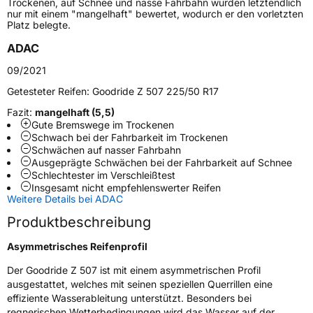
Trockenen, auf Schnee und nasse Fahrbahn wurden letztendlich
nur mit einem "mangelhaft" bewertet, wodurch er den vorletzten
Platz belegte.
Generelle Merkmale
ADAC
Fahrzeugtyp
PKW
09/2021
Verwendung
Winterreifen
Getesteter Reifen:
Goodride Z 507 225/50 R17
Modellname
Z 507
Fazit:
mangelhaft (5,5)
Fahrzeugart
PKW & SUV
Gute Bremswege im Trockenen
Schwach bei der Fahrbarkeit im Trockenen
Schwächen auf nasser Fahrbahn
Weitere Eigenschaften
Ausgeprägte Schwächen bei der Fahrbarkeit auf Schnee
Schlechtester im Verschleißtest
Insgesamt nicht empfehlenswerter Reifen
Schlauchtyp
TL
Weitere Details bei ADAC
Produktbeschreibung
Zustand
Neureifen
Asymmetrisches Reifenprofil
M+S
Ja
Der Goodride Z 507 ist mit einem asymmetrischen Profil
Verstärkt
XL
ausgestattet, welches mit seinen speziellen Querrillen eine
effiziente Wasserableitung unterstützt. Besonders bei
regnerischen Wetterbedingungen wird das Wasser auf der