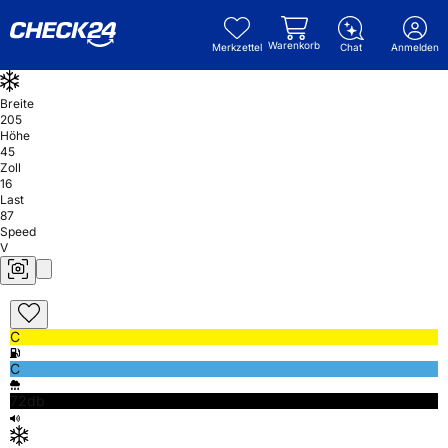
Warenkorb
Merkzettel
Chat
Anmelden
Breite
205
Höhe
45
Zoll
16
Last
87
Speed
V
C
C
72db