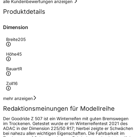
alle Kundenbewertungen anzeigen
Produktdetails
Dimension
Breite
205
Höhe
45
Bauart
R
Zoll
16
Geschwindigkeitsindex
V
mehr anzeigen
Redaktionsmeinungen für Modellreihe
Höchstgeschwindigkeit
240 km/h
Der Goodride Z 507 ist ein Winterreifen mit guten Bremswegen
Lastindex
87
im Trockenen. Getestet wurde er im Winterreifentest 2021 des
ADAC in der Dimension 225/50 R17; hierbei zeigte er Schwächen
bei nahezu allen wichtigen Eigenschaften. Die Fahrbarkeit im
Höchstlast
545 kg