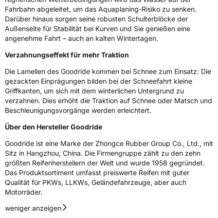
EU Label
Fahrbahn abgeleitet, um das Aquaplaning-Risiko zu senken.
Darüber hinaus sorgen seine robusten Schulterblöcke der
Effizienz
C
Außenseite für Stabilität bei Kurven und Sie genießen eine
angenehme Fahrt – auch an kalten Wintertagen.
Nasshaftung
C
Verzahnungseffekt für mehr Traktion
Rollgeräusch (Klasse)
B
Die Lamellen des Goodride kommen bei Schnee zum Einsatz: Die
gezackten Einprägungen bilden bei der Schneefahrt kleine
Griffkanten, um sich mit dem winterlichen Untergrund zu
Rollgeräusch (dB)
72
verzahnen. Dies erhöht die Traktion auf Schnee oder Matsch und
Fahrzeugklasse
C1
Beschleunigungsvorgänge werden erleichtert.
Über den Hersteller Goodride
3PMSF / Schneeflockensymbol / Alpine-Symbol
Ja
Goodride ist eine Marke der Zhongce Rubber Group Co., Ltd., mit
Sitz in Hangzhou, China. Die Firmengruppe zählt zu den zehn
Eisgrip
Nein
größten Reifenherstellern der Welt und wurde 1958 gegründet.
EPREL ID
2125522
Das Produktsortiment umfasst preiswerte Reifen mit guter
Qualität für PKWs, LLKWs, Geländefahrzeuge, aber auch
Allgemeine Produktsicherheit (GPSR)
Motorräder.
Herstellerkontakt
Zhongce Europe GmbH, Hollerithallee 17
weniger anzeigen
30419 Hannover Nordrhein-Westfalen