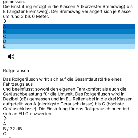
gemessen.
Die Einstufung erfolgt in die Klassen A (kürzester Bremsweg) bis
E (längster Bremsweg). Der Bremsweg verlängert sich je Klasse
um rund 3 bis 6 Meter.
A
B
C
D
E
Rollgeräusch
Das Rollgeräusch wirkt sich auf die Gesamtlautstärke eines
Fahrzeugs aus
und beeinflusst sowohl den eigenen Fahrkomfort als auch die
Geräuschbelastung für die Umwelt. Das Rollgeräusch wird in
Dezibel (dB) gemessen und im EU Reifenlabel in die drei Klassen
aufgeteilt: von A (niedrigste Geräuschklasse) bis C (höchste
Geräuschklasse). Die Einstufung für das Rollgeräusch orientiert
sich an EU Grenzwerten.
A
B
/
72
dB
C