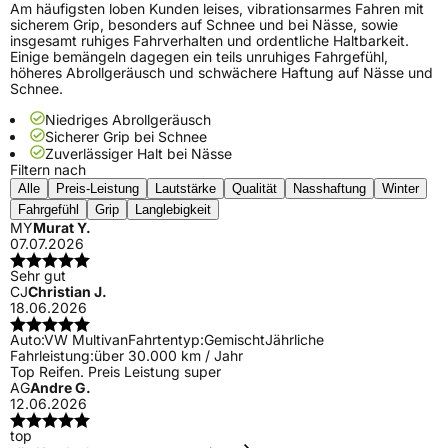
Am häufigsten loben Kunden leises, vibrationsarmes Fahren mit
sicherem Grip, besonders auf Schnee und bei Nässe, sowie
insgesamt ruhiges Fahrverhalten und ordentliche Haltbarkeit.
Einige bemängeln dagegen ein teils unruhiges Fahrgefühl,
höheres Abrollgeräusch und schwächere Haftung auf Nässe und
Schnee.
Niedriges Abrollgeräusch
Sicherer Grip bei Schnee
Zuverlässiger Halt bei Nässe
Filtern nach
Alle
Preis-Leistung
Lautstärke
Qualität
Nasshaftung
Winter
Fahrgefühl
Grip
Langlebigkeit
MY
Murat Y.
07.07.2026
Sehr gut
CJ
Christian J.
18.06.2026
Auto:
VW Multivan
Fahrtentyp:
Gemischt
Jährliche
Fahrleistung:
über 30.000 km / Jahr
Top Reifen. Preis Leistung super
AG
Andre G.
12.06.2026
top