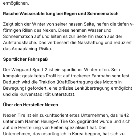
Fahrzeugklasse
C1
ermöglichen.
Rasche Wasserableitung bei Regen und Schneematsch
3PMSF / Schneeflockensymbol / Alpine-Symbol
Ja
Zeigt sich der Winter von seiner nassen Seite, helfen die tiefen v-
EPREL ID
1316057
förmigen Rillen des Nexen. Diese nehmen Wasser und
Schneematsch auf und leiten es zur Seite hin rasch aus der
Allgemeine Produktsicherheit (GPSR)
Aufstandsfläche. Das verbessert die Nasshaftung und reduziert
das Aquaplaning-Risiko.
Herstellerkontakt
NEXEN TIRE EUROPE s.r.o., Lise-Meitner-
Sportlicher Fahrspaß
Strasse 1 65779 Kelkheim Deutschland,
marketing.nte@nexentire.com
Der Winguard Sport 2 ist ein sportlicher Winterreifen. Sein
kompakt gestaltetes Profil ist auf trockener Fahrbahn sehr fest.
Dadurch wird die Traktion (Kraftübertragung des Motors in
Bewegung) gefördert, eine präzise Lenkübertragung ermöglicht
und die Kurvenstabilität unterstützt.
Über den Hersteller Nexen
Nexen Tire ist ein zukunftsorientiertes Unternehmen, das 1942
unter dem Namen Heung-A Tire Co. gegründet wurde und sich
auf die Herstellung von Reifen spezialisiert hat. Das
Unternehmen, das ursprünglich in Korea begann, hat sich zu