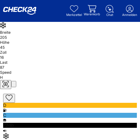
Warenkorb
Merkzettel
Chat
Anmelden
Breite
205
Höhe
45
Zoll
16
Last
87
Speed
H
D
C
72db