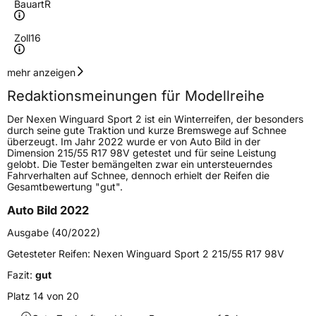
Bauart
R
Zoll
16
Geschwindigkeitsindex
H
mehr anzeigen
Redaktionsmeinungen für Modellreihe
Höchstgeschwindigkeit
210 km/h
Der Nexen Winguard Sport 2 ist ein Winterreifen, der besonders
Lastindex
87
durch seine gute Traktion und kurze Bremswege auf Schnee
überzeugt. Im Jahr 2022 wurde er von Auto Bild in der
Dimension 215/55 R17 98V getestet und für seine Leistung
Höchstlast
545 kg
gelobt. Die Tester bemängelten zwar ein untersteuerndes
Fahrverhalten auf Schnee, dennoch erhielt der Reifen die
Gesamtbewertung "gut".
Generelle Merkmale
Auto Bild 2022
Fahrzeugtyp
PKW
Ausgabe (40/2022)
Verwendung
Winterreifen
Getesteter Reifen:
Nexen Winguard Sport 2 215/55 R17 98V
Modellname
Winguard Sport 2
Fazit:
gut
Fahrzeugart
PKW & SUV
Platz 14 von 20