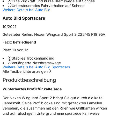
Gute Zugkraft und kurze Bremswege auf Schnee
Weitere Eigenschaften
Untersteuerndes Fahrverhalten auf Schnee
Weitere Details bei Auto Bild
Schlauchtyp
TL
Auto Bild Sportscars
Zustand
Neureifen
10/2021
Getesteter Reifen:
Nexen Winguard Sport 2 225/45 R18 95V
M+S
Ja
Fazit:
befriedigend
Verstärkt
XL
Platz 10 von 12
Stabiles Trockenhandling
EU Label
Verlängerte Nassbremswege
Weitere Details bei Auto Bild Sportscars
Effizienz
D
Alle Testberichte anzeigen
Produktbeschreibung
Nasshaftung
C
Winterhartes Profil für kalte Tage
Rollgeräusch (Klasse)
B
Der Nexen Winguard Sport 2 bringt Sie gut durch die kalte
Jahreszeit. Seine Profilblöcke sind mit gezackten Lamellen
versehen, die zusammen mit den Rillen wie Griffkanten wirken
Rollgeräusch (dB)
72
und auf rutschigem Untergrund eine spurtreue Fahrweise