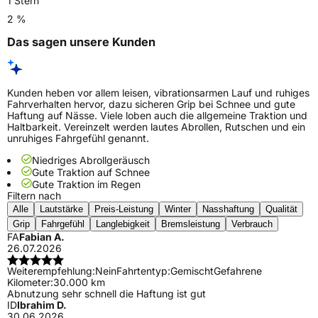
1 Stern
2 %
Das sagen unsere Kunden
Kunden heben vor allem leisen, vibrationsarmen Lauf und ruhiges
Fahrverhalten hervor, dazu sicheren Grip bei Schnee und gute
Haftung auf Nässe. Viele loben auch die allgemeine Traktion und
Haltbarkeit. Vereinzelt werden lautes Abrollen, Rutschen und ein
unruhiges Fahrgefühl genannt.
Niedriges Abrollgeräusch
Gute Traktion auf Schnee
Gute Traktion im Regen
Filtern nach
Alle
Lautstärke
Preis-Leistung
Winter
Nasshaftung
Qualität
Grip
Fahrgefühl
Langlebigkeit
Bremsleistung
Verbrauch
FA
Fabian A.
26.07.2026
Weiterempfehlung:
Nein
Fahrtentyp:
Gemischt
Gefahrene
Kilometer:
30.000 km
Abnutzung sehr schnell die Haftung ist gut
ID
Ibrahim D.
30.06.2026