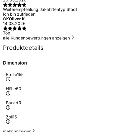
Weiterempfehlung:
Ja
Fahrtentyp:
Stadt
Ich bin zufrieden
OK
Oliver K.
14.03.2026
Top
alle Kundenbewertungen anzeigen
Produktdetails
Dimension
Breite
155
Höhe
60
Bauart
R
Zoll
15
Geschwindigkeitsindex
T
mehr anzeigen