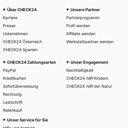
Über CHECK24
Unsere Partner
Karriere
Partnerprogramm
Presse
Profi werden
Unternehmen
Affiliate werden
CHECK24 Österreich
Werkstattpartner werden
CHECK24 Spanien
CHECK24 Zahlungsarten
Unser Engagement
PayPal
Nachhaltigkeit
Kreditkarten
CHECK24
hilft
Kindern
Sofortüberweisung
CHECK24
hilft
der Natur
Rechnung
Lastschrift
Ratenkauf
Unser Service für Sie
Hilfe und Kontakt