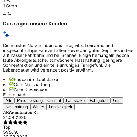
1 %
1 Stern
4 %
Das sagen unsere Kunden
Die meisten Nutzer loben das leise, vibrationsarme und
insgesamt ruhige Fahrverhalten sowie den guten Grip, besonders
auf nasser Fahrbahn und bei Schnee. Einige bemängeln jedoch
laute Abrollgeräusche, schwächere Nasshaftung, geringere
Schneetraktion und ein teils unruhiges Fahrgefühl. Die
Lebensdauer wird vereinzelt positiv erwähnt.
Reduzierte Lautstärke
Gute Nasshaftung
Gute Kurvenlage
Filtern nach
Alle
Preis-Leistung
Qualität
Lautstärke
Fahrgefühl
Grip
Nasshaftung
Winter
Langlebigkeit
AK
Anastasios K.
21.04.2026
Top
SV
S. V.
20.03.2026