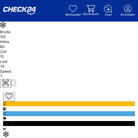
Warenkorb
Merkzettel
Chat
Anmelden
Breite
155
Höhe
60
Zoll
15
Last
74
Speed
T
D
C
70db