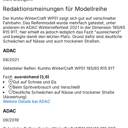
Redaktionsmeinungen für Modellreihe
Höchstgeschwindigkeit
190 km/h
Der Kumho WinterCraft WP51 zeigt sich gut auf verschneiter
Lastindex
74
Fahrbahn. Das Reifenmodell wurde mehrfach getestet, unter
anderem im ADAC Winterreifentest 2021 in der Dimension 195/65
R15 91T; hier erhielt es jedoch lediglich das Fazit "ausreichend"
Höchstlast
375 kg
und belegte damit den letzten Platz. Grund dafür sind deutliche
Schwächen auf Nässe und auch trockenen Straßen.
Gewicht (in kg)
5,9 kg
ADAC
Generelle Merkmale
09/2021
Fahrzeugtyp
PKW
Getesteter Reifen:
Kumho WinterCraft WP51 195/65 R15 91T
Verwendung
Winterreifen
Fazit:
ausreichend (3,6)
Gut auf Schnee und Eis
Modellname
Wintercraft WP51
Beim Spritverbrauch und Verschleiß
Deutliche Schwächen auf Nässe und trockener Straße
Fahrzeugart
PKW & SUV
(Abwertung)
Weitere Details bei ADAC
Weitere Eigenschaften
ADAC
09/2019
Schlauchtyp
TL