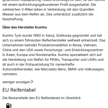
EPREL ID
447267
mit einem laufrichtungsgebundenen Profil ausgestattet. Die
zahlreichen V-Rillen leiten in Verbindung mit den Querrillen
Allgemeine Produktsicherheit (GPSR)
Wasser aus dem Reifen ab. Das unterstützt zusätzlich die
Nasshaftung.
Herstellerkontakt
Kumho Tire Europe GmbH, KUMHO TIRE
EUROPE GmbH Strahlenberger Str. 110-112
Über den Hersteller Kumho
D-63067 Offenbach Germany, kumhotire.de,
technik@kumhotire.de
Kumho Tyre wurde 1960 in Seoul, Südkorea gegründet und hat
sich zu einem führenden Reifenhersteller weltweit entwickelt. Das
Unternehmen betreibt Produktionsstätten in Korea, Vietnam,
China und den USA sowie Forschungs- und Enwicklungszentren
in Asien, Europa und Nordamerika. Kumho spezialisiert sich auf
die Herstellung von Reifen für PKWs, Transporter und LKWs und
ist auch in der Erstausrüstung für namenhafte
Automobilhersteller, wie Mercedes-Benz, BMW und Volkswagen,
vertreten.
weniger anzeigen
EU Reifenlabel
Die Bestandteile des EU Reifenlabels im Überblick