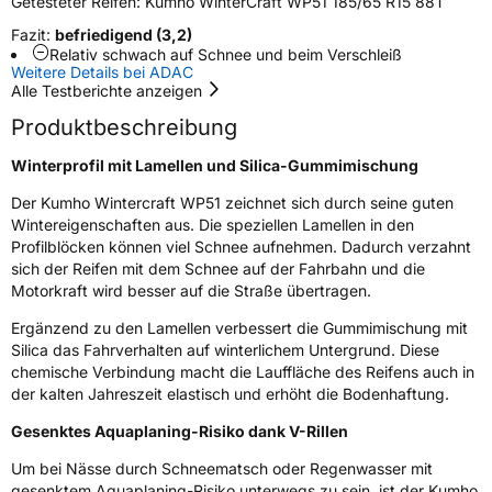
Getesteter Reifen:
Kumho WinterCraft WP51 185/65 R15 88T
Zustand
Neureifen
Fazit:
befriedigend (3,2)
Relativ schwach auf Schnee und beim Verschleiß
Weitere Details bei ADAC
M+S
Ja
Alle Testberichte anzeigen
EU Label
Produktbeschreibung
Winterprofil mit Lamellen und Silica-Gummimischung
Effizienz
D
Der Kumho Wintercraft WP51 zeichnet sich durch seine guten
Nasshaftung
C
Wintereigenschaften aus. Die speziellen Lamellen in den
Profilblöcken können viel Schnee aufnehmen. Dadurch verzahnt
sich der Reifen mit dem Schnee auf der Fahrbahn und die
Rollgeräusch (Klasse)
B
Motorkraft wird besser auf die Straße übertragen.
Rollgeräusch (dB)
70
Ergänzend zu den Lamellen verbessert die Gummimischung mit
Silica das Fahrverhalten auf winterlichem Untergrund. Diese
Fahrzeugklasse
C1
chemische Verbindung macht die Lauffläche des Reifens auch in
der kalten Jahreszeit elastisch und erhöht die Bodenhaftung.
3PMSF / Schneeflockensymbol / Alpine-Symbol
Ja
Gesenktes Aquaplaning-Risiko dank V-Rillen
Eisgrip
Nein
Um bei Nässe durch Schneematsch oder Regenwasser mit
gesenktem Aquaplaning-Risiko unterwegs zu sein, ist der Kumho