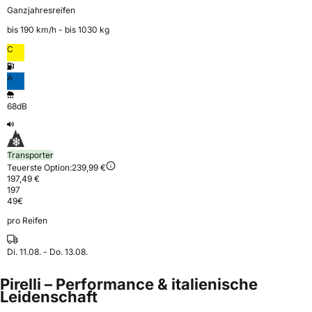
Ganzjahresreifen
bis 190 km⁠/⁠h - bis 1030 kg
C
A
68dB
Transporter
Teuerste Option:
239,99 €
197,49 €
197
49
€
pro Reifen
Di. 11.08. - Do. 13.08.
Pirelli – Performance & italienische
Leidenschaft