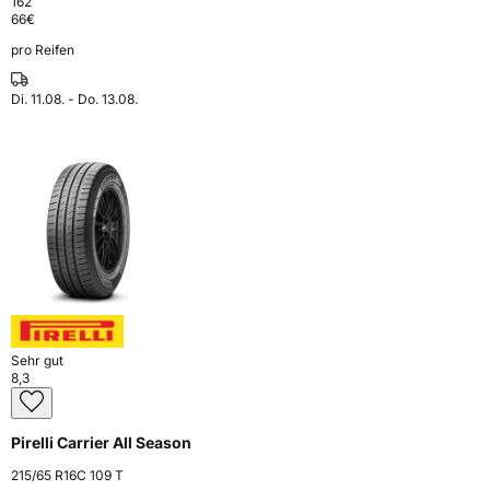
162
66
€
pro Reifen
Di. 11.08. - Do. 13.08.
Sehr gut
8,3
Pirelli Carrier All Season
215/65 R16C 109 T