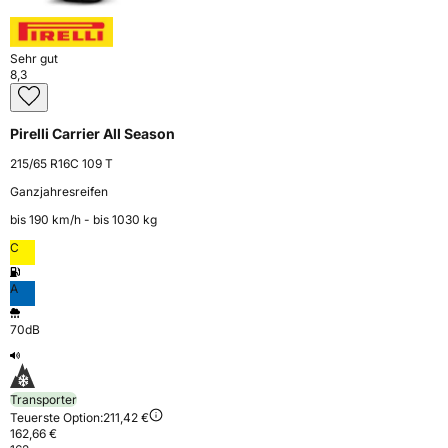
Sehr gut
8,3
Pirelli Carrier All Season
215/65 R16C 109 T
Ganzjahresreifen
bis 190 km⁠/⁠h - bis 1030 kg
C
A
70dB
Transporter
Teuerste Option:
211,42 €
162,66 €