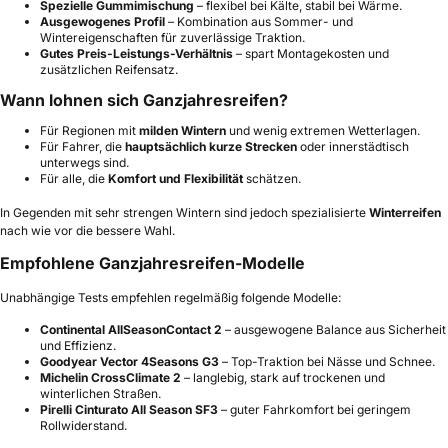
Spezielle Gummimischung
– flexibel bei Kälte, stabil bei Wärme.
Ausgewogenes Profil
– Kombination aus Sommer- und
Wintereigenschaften für zuverlässige Traktion.
Gutes Preis-Leistungs-Verhältnis
– spart Montagekosten und
zusätzlichen Reifensatz.
Wann lohnen sich Ganzjahresreifen?
Für Regionen mit
milden Wintern
und wenig extremen Wetterlagen.
Für Fahrer, die
hauptsächlich kurze Strecken
oder innerstädtisch
unterwegs sind.
Für alle, die
Komfort und Flexibilität
schätzen.
In Gegenden mit sehr strengen Wintern sind jedoch spezialisierte
Winterreifen
nach wie vor die bessere Wahl.
Empfohlene Ganzjahresreifen-Modelle
Unabhängige Tests empfehlen regelmäßig folgende Modelle:
Continental AllSeasonContact 2
– ausgewogene Balance aus Sicherheit
und Effizienz.
Goodyear Vector 4Seasons G3
– Top-Traktion bei Nässe und Schnee.
Michelin CrossClimate 2
– langlebig, stark auf trockenen und
winterlichen Straßen.
Pirelli Cinturato All Season SF3
– guter Fahrkomfort bei geringem
Rollwiderstand.