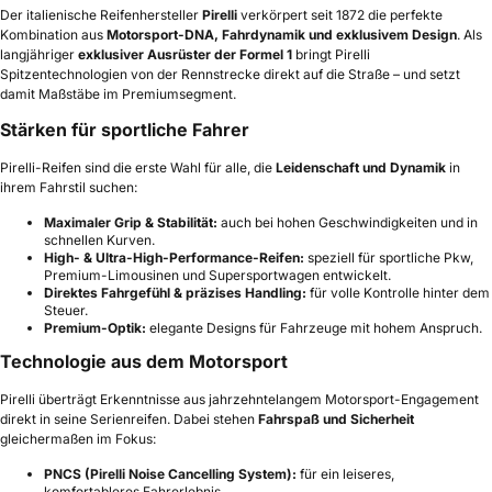
Der italienische Reifenhersteller
Pirelli
verkörpert seit 1872 die perfekte
Kombination aus
Motorsport-DNA, Fahrdynamik und exklusivem Design
. Als
langjähriger
exklusiver Ausrüster der Formel 1
bringt Pirelli
Spitzentechnologien von der Rennstrecke direkt auf die Straße – und setzt
damit Maßstäbe im Premiumsegment.
Stärken für sportliche Fahrer
Pirelli-Reifen sind die erste Wahl für alle, die
Leidenschaft und Dynamik
in
ihrem Fahrstil suchen:
Maximaler Grip & Stabilität:
auch bei hohen Geschwindigkeiten und in
schnellen Kurven.
High- & Ultra-High-Performance-Reifen:
speziell für sportliche Pkw,
Premium-Limousinen und Supersportwagen entwickelt.
Direktes Fahrgefühl & präzises Handling:
für volle Kontrolle hinter dem
Steuer.
Premium-Optik:
elegante Designs für Fahrzeuge mit hohem Anspruch.
Technologie aus dem Motorsport
Pirelli überträgt Erkenntnisse aus jahrzehntelangem Motorsport-Engagement
direkt in seine Serienreifen. Dabei stehen
Fahrspaß und Sicherheit
gleichermaßen im Fokus:
PNCS (Pirelli Noise Cancelling System):
für ein leiseres,
komfortableres Fahrerlebnis.