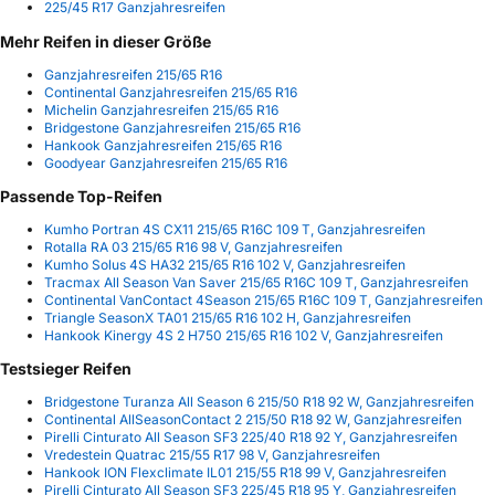
225/45 R17 Ganzjahresreifen
Mehr Reifen in dieser Größe
Ganzjahresreifen 215/65 R16
Continental Ganzjahresreifen 215/65 R16
Michelin Ganzjahresreifen 215/65 R16
Bridgestone Ganzjahresreifen 215/65 R16
Hankook Ganzjahresreifen 215/65 R16
Goodyear Ganzjahresreifen 215/65 R16
Passende Top-Reifen
Kumho Portran 4S CX11 215/65 R16C 109 T, Ganzjahresreifen
Rotalla RA 03 215/65 R16 98 V, Ganzjahresreifen
Kumho Solus 4S HA32 215/65 R16 102 V, Ganzjahresreifen
Tracmax All Season Van Saver 215/65 R16C 109 T, Ganzjahresreifen
Continental VanContact 4Season 215/65 R16C 109 T, Ganzjahresreifen
Triangle SeasonX TA01 215/65 R16 102 H, Ganzjahresreifen
Hankook Kinergy 4S 2 H750 215/65 R16 102 V, Ganzjahresreifen
Testsieger Reifen
Bridgestone Turanza All Season 6 215/50 R18 92 W, Ganzjahresreifen
Continental AllSeasonContact 2 215/50 R18 92 W, Ganzjahresreifen
Pirelli Cinturato All Season SF3 225/40 R18 92 Y, Ganzjahresreifen
Vredestein Quatrac 215/55 R17 98 V, Ganzjahresreifen
Hankook ION Flexclimate IL01 215/55 R18 99 V, Ganzjahresreifen
Pirelli Cinturato All Season SF3 225/45 R18 95 Y, Ganzjahresreifen