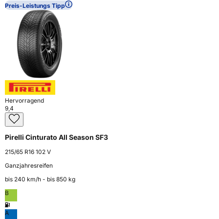
Preis-Leistungs Tipp
Hervorragend
9,4
Pirelli Cinturato All Season SF3
215/65 R16 102 V
Ganzjahresreifen
bis 240 km⁠/⁠h - bis 850 kg
B
A