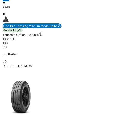
72dB
Auto Bild Testsieg 2025 in Modellreihe
Verstärkt (XL)
Teuerste Option:
184,99 €
103,99 €
103
99
€
pro Reifen
Di. 11.08. - Do. 13.08.