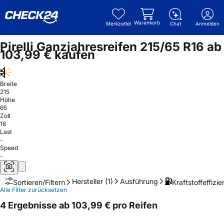
Warenkorb
Merkzettel
Chat
Anmelden
Pirelli Ganzjahresreifen 215/65 R16 ab
103,99 € kaufen
Breite
215
Höhe
65
Zoll
16
Last
-
Speed
-
Hersteller
(1)
Ausführung
Kraftstoffeffizie
Sortieren/Filtern
Alle Filter zurücksetzen
4 Ergebnisse ab 103,99 € pro Reifen