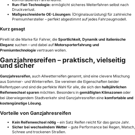
Run-Flat-Technologie:
ermöglicht sicheres Weiterfahren selbst nach
Druckverlust.
Maßgeschneiderte OE-Lösungen:
(Originalausrüstung) für zahlreiche
Premiumhersteller – perfekt abgestimmt auf jedes Fahrzeugmodell.
Kurz gesagt
Pirelli ist die Marke für Fahrer, die
Sportlichkeit, Dynamik und italienische
Eleganz
suchen – und dabei auf
Motorsporterfahrung und
Premiumtechnologie
vertrauen wollen.
Ganzjahresreifen – praktisch, vielseitig
und sicher
Ganzjahresreifen
, auch Allwetterreifen genannt, sind eine clevere Mischung
aus Sommer- und Winterreifen. Sie vereinen die Eigenschaften beider
Reifentypen und sind die perfekte Wahl für alle, die sich den
halbjährlichen
Reifenwechsel sparen
möchten. Besonders in
gemäßigten Klimazonen
oder
bei überwiegendem Stadtverkehr sind Ganzjahresreifen eine
komfortable und
kostengünstige Lösung
.
Vorteile von Ganzjahresreifen
Kein Reifenwechsel nötig
– ein Satz Reifen reicht für das ganze Jahr.
Sicher bei wechselndem Wetter
– gute Performance bei Regen, Matsch,
Schnee und trockenen Straßen.