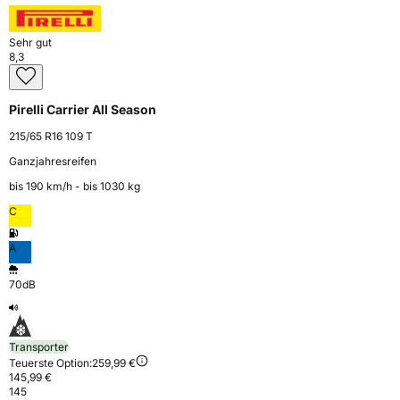
Sehr gut
8,3
Pirelli Carrier All Season
215/65 R16 109 T
Ganzjahresreifen
bis 190 km⁠/⁠h - bis 1030 kg
C
A
70dB
Transporter
Teuerste Option:
259,99 €
145,99 €
145