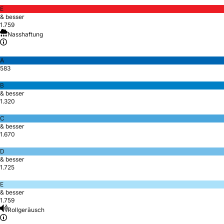
E
& besser
1.759
Nasshaftung
A
583
B
& besser
1.320
C
& besser
1.670
D
& besser
1.725
E
& besser
1.759
Rollgeräusch