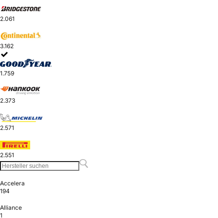
2.061
3.162
1.759
2.373
2.571
2.551
Accelera
194
Alliance
1