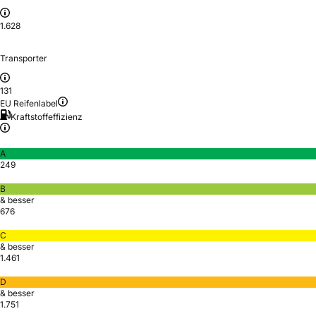
1.628
Transporter
131
EU Reifenlabel
Kraftstoffeffizienz
A
249
B
& besser
676
C
& besser
1.461
D
& besser
1.751