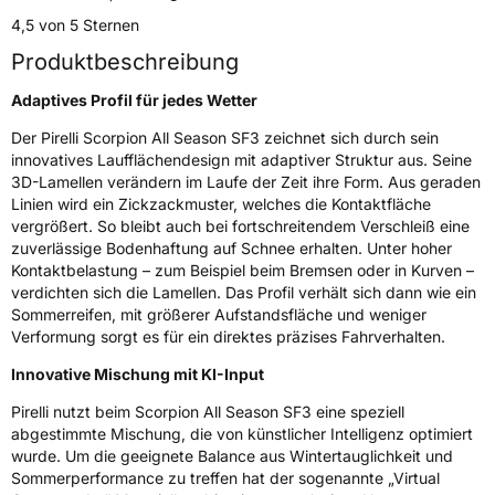
4,5 von 5 Sternen
Weitere Eigenschaften
Produktbeschreibung
Schlauchtyp
TL
Adaptives Profil für jedes Wetter
Der Pirelli Scorpion All Season SF3 zeichnet sich durch sein
Zustand
Neureifen
innovatives Laufflächendesign mit adaptiver Struktur aus. Seine
3D-Lamellen verändern im Laufe der Zeit ihre Form. Aus geraden
M+S
Ja
Linien wird ein Zickzackmuster, welches die Kontaktfläche
vergrößert. So bleibt auch bei fortschreitendem Verschleiß eine
Verstärkt
XL
zuverlässige Bodenhaftung auf Schnee erhalten. Unter hoher
Kontaktbelastung – zum Beispiel beim Bremsen oder in Kurven –
Felgenschutz
FP
verdichten sich die Lamellen. Das Profil verhält sich dann wie ein
Sommerreifen, mit größerer Aufstandsfläche und weniger
Verformung sorgt es für ein direktes präzises Fahrverhalten.
EU Label
Innovative Mischung mit KI-Input
Effizienz
B
Pirelli nutzt beim Scorpion All Season SF3 eine speziell
abgestimmte Mischung, die von künstlicher Intelligenz optimiert
Nasshaftung
A
wurde. Um die geeignete Balance aus Wintertauglichkeit und
Sommerperformance zu treffen hat der sogenannte „Virtual