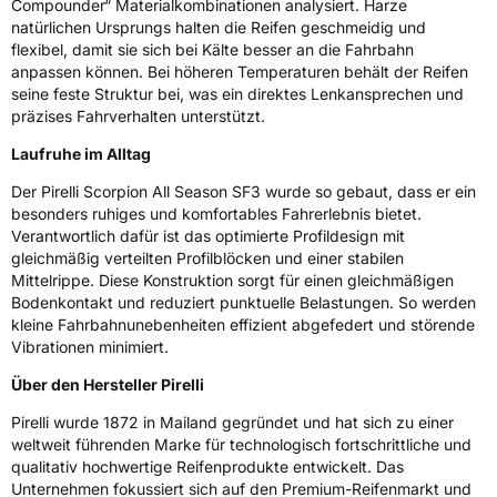
Compounder“ Materialkombinationen analysiert. Harze
Rollgeräusch (Klasse)
B
natürlichen Ursprungs halten die Reifen geschmeidig und
flexibel, damit sie sich bei Kälte besser an die Fahrbahn
Rollgeräusch (dB)
71
anpassen können. Bei höheren Temperaturen behält der Reifen
Fahrzeugklasse
C1
seine feste Struktur bei, was ein direktes Lenkansprechen und
präzises Fahrverhalten unterstützt.
3PMSF / Schneeflockensymbol / Alpine-Symbol
Ja
Laufruhe im Alltag
Der Pirelli Scorpion All Season SF3 wurde so gebaut, dass er ein
EPREL ID
2265607
besonders ruhiges und komfortables Fahrerlebnis bietet.
Verantwortlich dafür ist das optimierte Profildesign mit
Allgemeine Produktsicherheit (GPSR)
gleichmäßig verteilten Profilblöcken und einer stabilen
Mittelrippe. Diese Konstruktion sorgt für einen gleichmäßigen
Herstellerkontakt
PIRELLI TYRE SPA, Viale Piero e Alberto
Bodenkontakt und reduziert punktuelle Belastungen. So werden
Pirelli 25 20126 Milano Italien,
kleine Fahrbahnunebenheiten effizient abgefedert und störende
www.pirelli.com,
consumer.support@pirelli.com
Vibrationen minimiert.
Über den Hersteller Pirelli
Pirelli wurde 1872 in Mailand gegründet und hat sich zu einer
weltweit führenden Marke für technologisch fortschrittliche und
qualitativ hochwertige Reifenprodukte entwickelt. Das
Unternehmen fokussiert sich auf den Premium-Reifenmarkt und