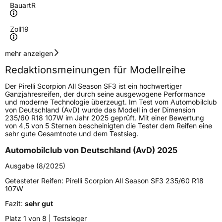
Bauart
R
Zoll
19
Geschwindigkeitsindex
Y
mehr anzeigen
Redaktionsmeinungen für Modellreihe
Höchstgeschwindigkeit
300 km/h
Der Pirelli Scorpion All Season SF3 ist ein hochwertiger
Lastindex
107
Ganzjahresreifen, der durch seine ausgewogene Performance
und moderne Technologie überzeugt. Im Test vom Automobilclub
von Deutschland (AvD) wurde das Modell in der Dimension
Höchstlast
975 kg
235/60 R18 107W im Jahr 2025 geprüft. Mit einer Bewertung
von 4,5 von 5 Sternen bescheinigten die Tester dem Reifen eine
Gewicht (in kg)
13,126 kg
sehr gute Gesamtnote und dem Testsieg.
Automobilclub von Deutschland (AvD) 2025
Generelle Merkmale
Ausgabe (8/2025)
Fahrzeugtyp
SUV
Getesteter Reifen:
Pirelli Scorpion All Season SF3 235/60 R18
Verwendung
Ganzjahresreifen
107W
Modellname
Scorpion All Season SF3
Fazit:
sehr gut
Fahrzeugart
PKW & SUV
Platz 1 von 8 | Testsieger