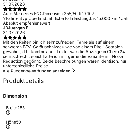
31.07.2026
Auto:
Mercedes EQC
Dimension:
255/50 R19 107
Y
Fahrtentyp:
Überland
Jährliche Fahrleistung:
bis 15.000 km / Jahr
Absolut empfehlenswert
JB
Juergen B.
31.07.2026
Mit den Reifen bin ich sehr zufrieden. Fahre sie auf einem
schweren BEV. Geräuschniveau wie von einem Pirelli Scorpion
gewohnt, d.h. komfortabel. Leider war die Anzeige in Check24
sehr schlecht, sonst hätte ich mir gerne die Variante mit Noise
Reduction gegönnt. Beide Beschreibungen waren identisch, nur
unterschiedliche Preise
alle Kundenbewertungen anzeigen
Produktdetails
Dimension
Breite
255
Höhe
50