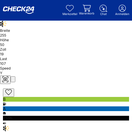
Warenkorb
Merkzettel
Chat
Anmelden
Breite
255
Höhe
50
Zoll
19
Last
107
Speed
Y
B
A
71db