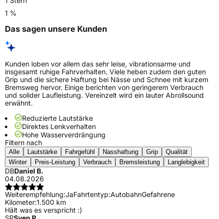
1 Stern
1 %
Das sagen unsere Kunden
Kunden loben vor allem das sehr leise, vibrationsarme und
insgesamt ruhige Fahrverhalten. Viele heben zudem den guten
Grip und die sichere Haftung bei Nässe und Schnee mit kurzem
Bremsweg hervor. Einige berichten von geringerem Verbrauch
und solider Laufleistung. Vereinzelt wird ein lauter Abrollsound
erwähnt.
Reduzierte Lautstärke
Direktes Lenkverhalten
Hohe Wasserverdrängung
Filtern nach
Alle
Lautstärke
Fahrgefühl
Nasshaftung
Grip
Qualität
Winter
Preis-Leistung
Verbrauch
Bremsleistung
Langlebigkeit
DB
Daniel B.
04.08.2026
Weiterempfehlung:
Ja
Fahrtentyp:
Autobahn
Gefahrene
Kilometer:
1.500 km
Hält was es verspricht :)
SP
Sven P.