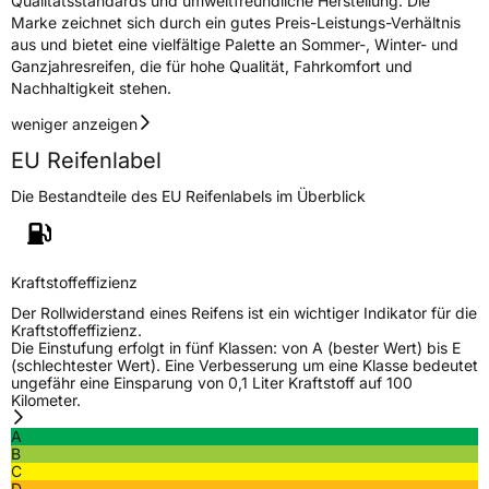
Qualitätsstandards und umweltfreundliche Herstellung. Die
Marke zeichnet sich durch ein gutes Preis-Leistungs-Verhältnis
Rollgeräusch (dB)
76
aus und bietet eine vielfältige Palette an Sommer-, Winter- und
Ganzjahresreifen, die für hohe Qualität, Fahrkomfort und
Fahrzeugklasse
C3
Nachhaltigkeit stehen.
weniger anzeigen
3PMSF / Schneeflockensymbol / Alpine-Symbol
Ja
EU Reifenlabel
EPREL ID
593632
Die Bestandteile des EU Reifenlabels im Überblick
Allgemeine Produktsicherheit (GPSR)
Herstellerkontakt
Black Donuts Oy, 4 SHENTON WAY #08-02
Kraftstoffeffizienz
SGX CENTRE 2 SINGAPORE 068807,
veneeshpillai@omni-united.com
Der Rollwiderstand eines Reifens ist ein wichtiger Indikator für die
Kraftstoffeffizienz.
Verantwortliche
Veneesh Pillai, 4 SHENTON WAY #08-02 SGX
Die Einstufung erfolgt in fünf Klassen: von A (bester Wert) bis E
in der EU
CENTRE 2 SINGAPORE 068807,
(schlechtester Wert). Eine Verbesserung um eine Klasse bedeutet
veneeshpillai@omni-united.com,
ungefähr eine Einsparung von 0,1 Liter Kraftstoff auf 100
+6584688270
Kilometer.
A
B
C
D