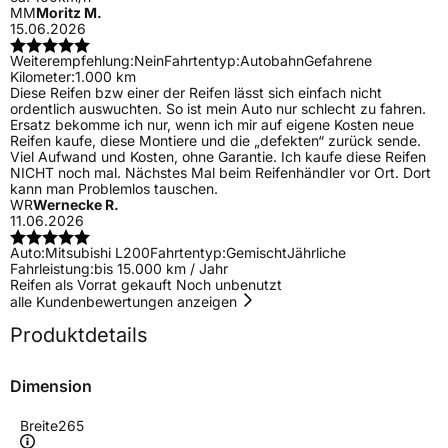
MM
Moritz M.
15.06.2026
Weiterempfehlung:
Nein
Fahrtentyp:
Autobahn
Gefahrene
Kilometer:
1.000 km
Diese Reifen bzw einer der Reifen lässt sich einfach nicht
ordentlich auswuchten. So ist mein Auto nur schlecht zu fahren.
Ersatz bekomme ich nur, wenn ich mir auf eigene Kosten neue
Reifen kaufe, diese Montiere und die „defekten“ zurück sende.
Viel Aufwand und Kosten, ohne Garantie. Ich kaufe diese Reifen
NICHT noch mal. Nächstes Mal beim Reifenhändler vor Ort. Dort
kann man Problemlos tauschen.
WR
Wernecke R.
11.06.2026
Auto:
Mitsubishi L200
Fahrtentyp:
Gemischt
Jährliche
Fahrleistung:
bis 15.000 km / Jahr
Reifen als Vorrat gekauft Noch unbenutzt
alle Kundenbewertungen anzeigen
Produktdetails
Dimension
Breite
265