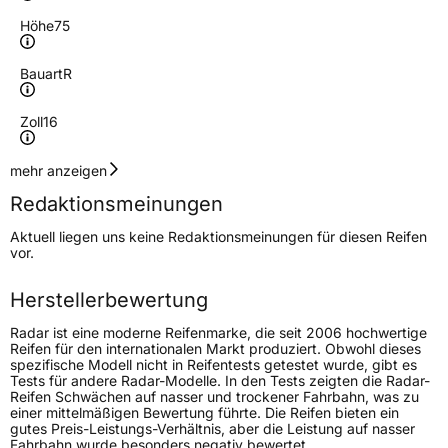
Höhe
75
Bauart
R
Zoll
16
Geschwindigkeitsindex
R
mehr anzeigen
Redaktionsmeinungen
Höchstgeschwindigkeit
170 km/h
Aktuell liegen uns keine Redaktionsmeinungen für diesen Reifen
Lastindex
123/120
vor.
Höchstlast
1550/1400 kg
Herstellerbewertung
Radar ist eine moderne Reifenmarke, die seit 2006 hochwertige
Generelle Merkmale
Reifen für den internationalen Markt produziert. Obwohl dieses
spezifische Modell nicht in Reifentests getestet wurde, gibt es
Fahrzeugtyp
SUV
Tests für andere Radar-Modelle. In den Tests zeigten die Radar-
Reifen Schwächen auf nasser und trockener Fahrbahn, was zu
Verwendung
Ganzjahresreifen
einer mittelmäßigen Bewertung führte. Die Reifen bieten ein
gutes Preis-Leistungs-Verhältnis, aber die Leistung auf nasser
Modellname
Renegade AT 5
Fahrbahn wurde besonders negativ bewertet.