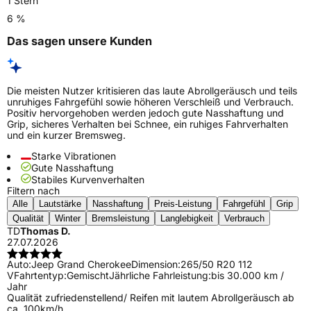
1 Stern
6 %
Das sagen unsere Kunden
Die meisten Nutzer kritisieren das laute Abrollgeräusch und teils
unruhiges Fahrgefühl sowie höheren Verschleiß und Verbrauch.
Positiv hervorgehoben werden jedoch gute Nasshaftung und
Grip, sicheres Verhalten bei Schnee, ein ruhiges Fahrverhalten
und ein kurzer Bremsweg.
Starke Vibrationen
Gute Nasshaftung
Stabiles Kurvenverhalten
Filtern nach
Alle
Lautstärke
Nasshaftung
Preis-Leistung
Fahrgefühl
Grip
Qualität
Winter
Bremsleistung
Langlebigkeit
Verbrauch
TD
Thomas D.
27.07.2026
Auto:
Jeep Grand Cherokee
Dimension:
265/50 R20 112
V
Fahrtentyp:
Gemischt
Jährliche Fahrleistung:
bis 30.000 km /
Jahr
Qualität zufriedenstellend/ Reifen mit lautem Abrollgeräusch ab
ca. 100km/h