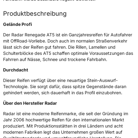
Fahrzeugart
PKW & SUV
Produktbeschreibung
Weitere Eigenschaften
Gelände Profi
Der Radar Renegade AT5 ist ein Ganzjahresreifen für Autofahrer
Schlauchtyp
TL
mit OffRoad-Vorliebe. Doch auch im normalen Straßenverkehr
lässt sich der Reifen gut fahren. Die Rillen, Lamellen und
Zustand
Neureifen
Schulterblöcke des AT5 schaffen optimale Voraussetzungen das
Fahrren auf Nässe, Schnee und trockene Fahrbahn.
M+S
Ja
Durchdacht
Offroad
Ja
Dieser Reifen verfügt über eine neuartige Stein-Auswurf-
Technologie. Sie sorgt dafür, dass spitze Gegenstände daran
gehindert werden, sich dauerhaft in das Profil einzubohren.
EU Label
Über den Hersteller Radar
Effizienz
E
Radar ist eine moderne Reifenmarke, die seit der Gründung im
Jahr 2006 hochwertige Reifen für den internationalen Markt
Nasshaftung
D
produziert. Mit Produktionsstätten in drei Ländern und acht
modernen Fabriken legt das Unternehmen großen Wert auf
Rollgeräusch (Klasse)
B