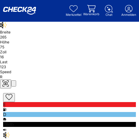
Warenkorb
Merkzettel
Chat
Anmelden
Breite
265
Höhe
75
Zoll
16
Last
123
Speed
R
E
D
76db