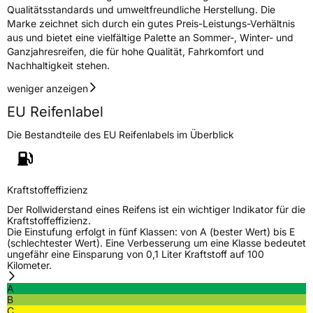
Qualitätsstandards und umweltfreundliche Herstellung. Die
Marke zeichnet sich durch ein gutes Preis-Leistungs-Verhältnis
Rollgeräusch (Klasse)
B
aus und bietet eine vielfältige Palette an Sommer-, Winter- und
Ganzjahresreifen, die für hohe Qualität, Fahrkomfort und
Rollgeräusch (dB)
76
Nachhaltigkeit stehen.
Fahrzeugklasse
C3
weniger anzeigen
EU Reifenlabel
3PMSF / Schneeflockensymbol / Alpine-Symbol
Ja
Die Bestandteile des EU Reifenlabels im Überblick
Eisgrip
Nein
EPREL ID
593706
Kraftstoffeffizienz
Allgemeine Produktsicherheit (GPSR)
Der Rollwiderstand eines Reifens ist ein wichtiger Indikator für die
Kraftstoffeffizienz.
Herstellerkontakt
Black Donuts Oy, 4 SHENTON WAY #08-02
Die Einstufung erfolgt in fünf Klassen: von A (bester Wert) bis E
SGX CENTRE 2 SINGAPORE 068807,
(schlechtester Wert). Eine Verbesserung um eine Klasse bedeutet
veneeshpillai@omni-united.com
ungefähr eine Einsparung von 0,1 Liter Kraftstoff auf 100
Kilometer.
Verantwortliche
Veneesh Pillai, 4 SHENTON WAY #08-02 SGX
in der EU
CENTRE 2 SINGAPORE 068807,
A
veneeshpillai@omni-united.com,
B
+6584688270
C