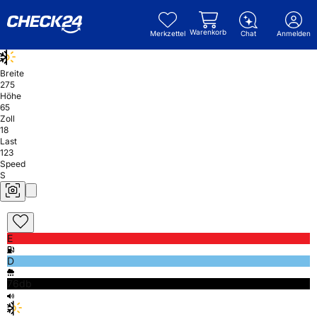
Warenkorb
Merkzettel
Chat
Anmelden
Breite
275
Höhe
65
Zoll
18
Last
123
Speed
S
E
D
76db