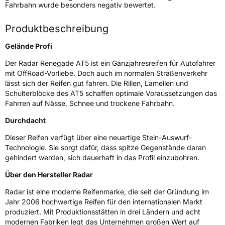
Verwendung
Ganzjahresreifen
Fahrbahn wurde besonders negativ bewertet.
Modellname
Renegade AT 5
Produktbeschreibung
Fahrzeugart
PKW & SUV
Gelände Profi
Weitere Eigenschaften
Der Radar Renegade AT5 ist ein Ganzjahresreifen für Autofahrer
mit OffRoad-Vorliebe. Doch auch im normalen Straßenverkehr
Schlauchtyp
TL
lässt sich der Reifen gut fahren. Die Rillen, Lamellen und
Schulterblöcke des AT5 schaffen optimale Voraussetzungen das
Fahrren auf Nässe, Schnee und trockene Fahrbahn.
Zustand
Neureifen
Durchdacht
M+S
Ja
Dieser Reifen verfügt über eine neuartige Stein-Auswurf-
Offroad
Ja
Technologie. Sie sorgt dafür, dass spitze Gegenstände daran
gehindert werden, sich dauerhaft in das Profil einzubohren.
EU Label
Über den Hersteller Radar
Radar ist eine moderne Reifenmarke, die seit der Gründung im
Effizienz
E
Jahr 2006 hochwertige Reifen für den internationalen Markt
produziert. Mit Produktionsstätten in drei Ländern und acht
Nasshaftung
D
modernen Fabriken legt das Unternehmen großen Wert auf