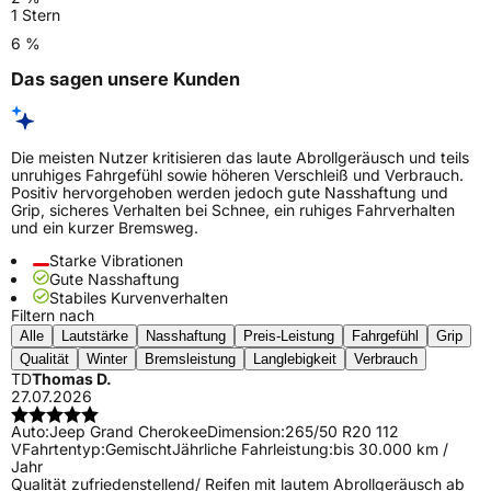
1 Stern
6 %
Das sagen unsere Kunden
Die meisten Nutzer kritisieren das laute Abrollgeräusch und teils
unruhiges Fahrgefühl sowie höheren Verschleiß und Verbrauch.
Positiv hervorgehoben werden jedoch gute Nasshaftung und
Grip, sicheres Verhalten bei Schnee, ein ruhiges Fahrverhalten
und ein kurzer Bremsweg.
Starke Vibrationen
Gute Nasshaftung
Stabiles Kurvenverhalten
Filtern nach
Alle
Lautstärke
Nasshaftung
Preis-Leistung
Fahrgefühl
Grip
Qualität
Winter
Bremsleistung
Langlebigkeit
Verbrauch
TD
Thomas D.
27.07.2026
Auto:
Jeep Grand Cherokee
Dimension:
265/50 R20 112
V
Fahrtentyp:
Gemischt
Jährliche Fahrleistung:
bis 30.000 km /
Jahr
Qualität zufriedenstellend/ Reifen mit lautem Abrollgeräusch ab