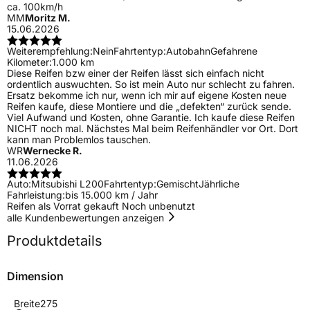
ca. 100km/h
MM
Moritz M.
15.06.2026
Weiterempfehlung:
Nein
Fahrtentyp:
Autobahn
Gefahrene
Kilometer:
1.000 km
Diese Reifen bzw einer der Reifen lässt sich einfach nicht
ordentlich auswuchten. So ist mein Auto nur schlecht zu fahren.
Ersatz bekomme ich nur, wenn ich mir auf eigene Kosten neue
Reifen kaufe, diese Montiere und die „defekten“ zurück sende.
Viel Aufwand und Kosten, ohne Garantie. Ich kaufe diese Reifen
NICHT noch mal. Nächstes Mal beim Reifenhändler vor Ort. Dort
kann man Problemlos tauschen.
WR
Wernecke R.
11.06.2026
Auto:
Mitsubishi L200
Fahrtentyp:
Gemischt
Jährliche
Fahrleistung:
bis 15.000 km / Jahr
Reifen als Vorrat gekauft Noch unbenutzt
alle Kundenbewertungen anzeigen
Produktdetails
Dimension
Breite
275