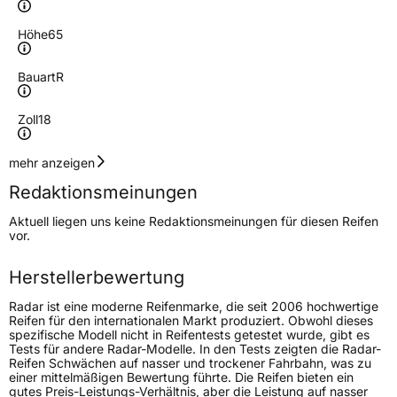
Höhe
65
Bauart
R
Zoll
18
Geschwindigkeitsindex
S
mehr anzeigen
Redaktionsmeinungen
Höchstgeschwindigkeit
180 km/h
Aktuell liegen uns keine Redaktionsmeinungen für diesen Reifen
Lastindex
123/120
vor.
Höchstlast
1550/1400 kg
Herstellerbewertung
Gewicht (in kg)
23 kg
Radar ist eine moderne Reifenmarke, die seit 2006 hochwertige
Reifen für den internationalen Markt produziert. Obwohl dieses
spezifische Modell nicht in Reifentests getestet wurde, gibt es
Generelle Merkmale
Tests für andere Radar-Modelle. In den Tests zeigten die Radar-
Reifen Schwächen auf nasser und trockener Fahrbahn, was zu
Fahrzeugtyp
SUV
einer mittelmäßigen Bewertung führte. Die Reifen bieten ein
gutes Preis-Leistungs-Verhältnis, aber die Leistung auf nasser