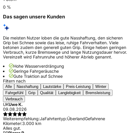
0 %
Das sagen unsere Kunden
Die meisten Nutzer loben die gute Nasshaftung, den sicheren
Grip bei Schnee sowie das leise, ruhige Fahrverhalten. Viele
betonen zudem den generell guten Grip. Einige heben geringen
Verbrauch, kurze Bremswege und lange Nutzungsdauer hervor.
Vereinzelt wird Fahrunruhe und höherer Abrieb genannt.
Hohe Wasserverdrängung
Geringe Fahrgeräusche
Gute Traktion auf Schnee
Filtern nach
Alle
Nasshaftung
Lautstärke
Preis-Leistung
Winter
Fahrgefühl
Grip
Qualität
Langlebigkeit
Bremsleistung
Verbrauch
UK
Uwe K.
09.08.2026
Weiterempfehlung:
Ja
Fahrtentyp:
Überland
Gefahrene
Kilometer:
3.000 km
Alles gut.
PP
Pierre P.