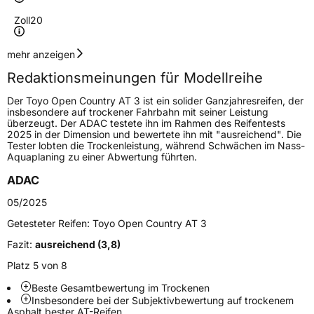
Zoll
20
Geschwindigkeitsindex
H
mehr anzeigen
Redaktionsmeinungen für Modellreihe
Höchstgeschwindigkeit
210 km/h
Der Toyo Open Country AT 3 ist ein solider Ganzjahresreifen, der
Lastindex
112
insbesondere auf trockener Fahrbahn mit seiner Leistung
überzeugt. Der ADAC testete ihn im Rahmen des Reifentests
2025 in der Dimension und bewertete ihn mit "ausreichend". Die
Höchstlast
1120 kg
Tester lobten die Trockenleistung, während Schwächen im Nass-
Aquaplaning zu einer Abwertung führten.
Generelle Merkmale
ADAC
Fahrzeugtyp
SUV
05/2025
Verwendung
Ganzjahresreifen
Getesteter Reifen:
Toyo Open Country AT 3
Modellname
Open Country AT 3
Fazit:
ausreichend (3,8)
Fahrzeugart
PKW & SUV
Platz 5 von 8
Beste Gesamtbewertung im Trockenen
Insbesondere bei der Subjektivbewertung auf trockenem
Weitere Eigenschaften
Asphalt bester AT-Reifen