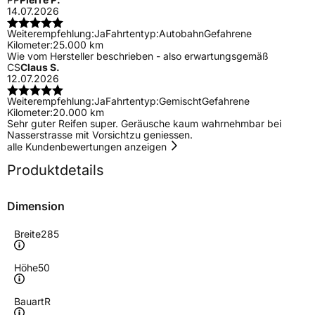
14.07.2026
Weiterempfehlung:
Ja
Fahrtentyp:
Autobahn
Gefahrene
Kilometer:
25.000 km
Wie vom Hersteller beschrieben - also erwartungsgemäß
CS
Claus S.
12.07.2026
Weiterempfehlung:
Ja
Fahrtentyp:
Gemischt
Gefahrene
Kilometer:
20.000 km
Sehr guter Reifen super. Geräusche kaum wahrnehmbar bei
Nasserstrasse mit Vorsichtzu geniessen.
alle Kundenbewertungen anzeigen
Produktdetails
Dimension
Breite
285
Höhe
50
Bauart
R