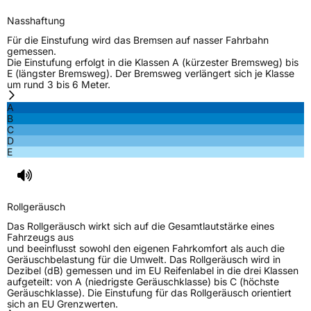
3PMSF / Schneeflockensymbol / Alpine-Symbol
Ja
Nasshaftung
Für die Einstufung wird das Bremsen auf nasser Fahrbahn
EPREL ID
1480002
gemessen.
Die Einstufung erfolgt in die Klassen A (kürzester Bremsweg) bis
E (längster Bremsweg). Der Bremsweg verlängert sich je Klasse
Allgemeine Produktsicherheit (GPSR)
um rund 3 bis 6 Meter.
Herstellerkontakt
Toyo Tire Europe GmbH, Halskestrasse 3-5
A
47877 Willich Deutschland,www.toyotire.eu,
B
technik-service@toyo-tire.de
C
D
E
Rollgeräusch
Das Rollgeräusch wirkt sich auf die Gesamtlautstärke eines
Fahrzeugs aus
und beeinflusst sowohl den eigenen Fahrkomfort als auch die
Geräuschbelastung für die Umwelt. Das Rollgeräusch wird in
Dezibel (dB) gemessen und im EU Reifenlabel in die drei Klassen
aufgeteilt: von A (niedrigste Geräuschklasse) bis C (höchste
Geräuschklasse). Die Einstufung für das Rollgeräusch orientiert
sich an EU Grenzwerten.