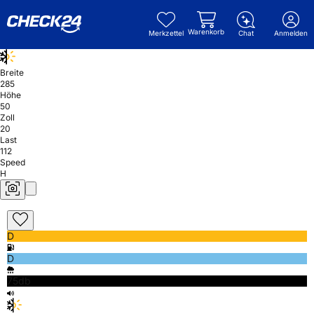
Warenkorb
Merkzettel
Chat
Anmelden
Breite
285
Höhe
50
Zoll
20
Last
112
Speed
H
D
D
75db