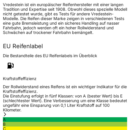
Gewicht (in kg)
19,158 kg
Vredestein ist ein europäischer Reifenhersteller mit einer langen
Tradition und Expertise seit 1908. Obwohl dieses spezielle Modell
nicht getestet wurde, gibt es Tests für andere Vredestein-
Generelle Merkmale
Modelle. Die Reifen dieser Marke zeigen in verschiedenen Tests
eine gute Bremsleistung und ein sicheres Handling auf nasser
Fahrzeugtyp
SUV
Fahrbahn, jedoch werden oft ein hoher Rollwiderstand und
Schwächen auf trockener Fahrbahn bemängelt.
Verwendung
Ganzjahresreifen
Modellname
Pinza AT
EU Reifenlabel
Fahrzeugart
PKW & SUV
Die Bestandteile des EU Reifenlabels im Überblick
Weitere Eigenschaften
Kraftstoffeffizienz
Schlauchtyp
TL
Der Rollwiderstand eines Reifens ist ein wichtiger Indikator für die
Kraftstoffeffizienz.
Zustand
Neureifen
Die Einstufung erfolgt in fünf Klassen: von A (bester Wert) bis E
(schlechtester Wert). Eine Verbesserung um eine Klasse bedeutet
ungefähr eine Einsparung von 0,1 Liter Kraftstoff auf 100
M+S
Ja
Kilometer.
Offroad
Ja
A
B
C