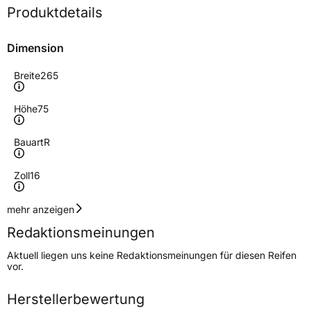
Produktdetails
Dimension
Breite
265
Höhe
75
Bauart
R
Zoll
16
Geschwindigkeitsindex
T
mehr anzeigen
Redaktionsmeinungen
Höchstgeschwindigkeit
190 km/h
Aktuell liegen uns keine Redaktionsmeinungen für diesen Reifen
Lastindex
116
vor.
Höchstlast
1250 kg
Herstellerbewertung