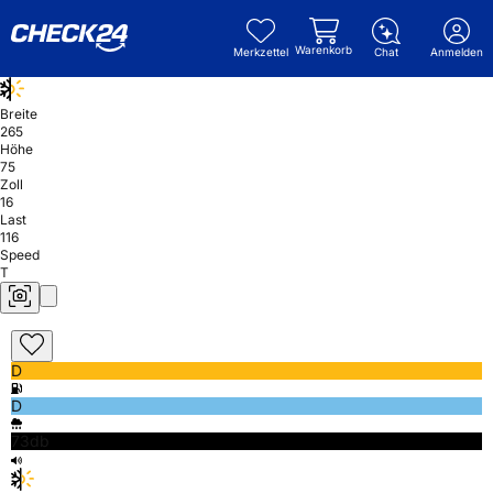
Warenkorb
Merkzettel
Chat
Anmelden
Breite
265
Höhe
75
Zoll
16
Last
116
Speed
T
D
D
73db