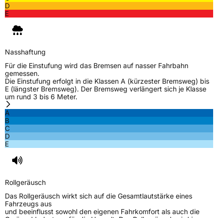
D
EU Label
E
Effizienz
D
Nasshaftung
D
Nasshaftung
Für die Einstufung wird das Bremsen auf nasser Fahrbahn
gemessen.
Rollgeräusch (Klasse)
B
Die Einstufung erfolgt in die Klassen A (kürzester Bremsweg) bis
E (längster Bremsweg). Der Bremsweg verlängert sich je Klasse
um rund 3 bis 6 Meter.
Rollgeräusch (dB)
73
Fahrzeugklasse
C1
A
B
C
3PMSF / Schneeflockensymbol / Alpine-Symbol
Ja
D
E
EPREL ID
1128351
Allgemeine Produktsicherheit (GPSR)
Rollgeräusch
Das Rollgeräusch wirkt sich auf die Gesamtlautstärke eines
Herstellerkontakt
Apollo Tyres NL B.V., Ir. E.L.C. Schiffstraat
Fahrzeugs aus
370 7547 RD Enschede Niederlande,
und beeinflusst sowohl den eigenen Fahrkomfort als auch die
www.apollotyres.com