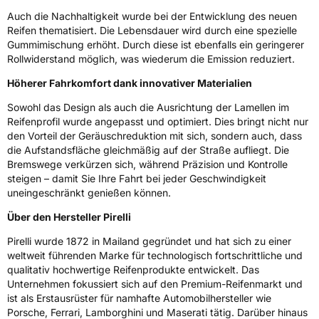
Verstärkt
XL
Auch die Nachhaltigkeit wurde bei der Entwicklung des neuen
Reifen thematisiert. Die Lebensdauer wird durch eine spezielle
Gummimischung erhöht. Durch diese ist ebenfalls ein geringerer
EU Label
Rollwiderstand möglich, was wiederum die Emission reduziert.
Effizienz
B
Höherer Fahrkomfort dank innovativer Materialien
Sowohl das Design als auch die Ausrichtung der Lamellen im
Nasshaftung
A
Reifenprofil wurde angepasst und optimiert. Dies bringt nicht nur
den Vorteil der Geräuschreduktion mit sich, sondern auch, dass
Rollgeräusch (Klasse)
A
die Aufstandsfläche gleichmäßig auf der Straße aufliegt. Die
Bremswege verkürzen sich, während Präzision und Kontrolle
Rollgeräusch (dB)
70
steigen – damit Sie Ihre Fahrt bei jeder Geschwindigkeit
uneingeschränkt genießen können.
Fahrzeugklasse
C1
Über den Hersteller Pirelli
3PMSF / Schneeflockensymbol / Alpine-Symbol
Nein
Pirelli wurde 1872 in Mailand gegründet und hat sich zu einer
weltweit führenden Marke für technologisch fortschrittliche und
Eisgrip
Nein
qualitativ hochwertige Reifenprodukte entwickelt. Das
Unternehmen fokussiert sich auf den Premium-Reifenmarkt und
EPREL ID
596622
ist als Erstausrüster für namhafte Automobilhersteller wie
Porsche, Ferrari, Lamborghini und Maserati tätig. Darüber hinaus
Allgemeine Produktsicherheit (GPSR)