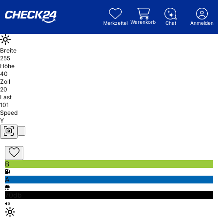
Warenkorb
Merkzettel
Chat
Anmelden
Breite
255
Höhe
40
Zoll
20
Last
101
Speed
Y
B
A
70db