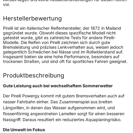
Lastindex
101
vor.
Höchstlast
825 kg
Herstellerbewertung
Gewicht (in kg)
11,09 kg
Pirelli ist ein italienischer Reifenhersteller, der 1872 in Mailand
gegründet wurde. Obwohl dieses spezifische Modell nicht
getestet wurde, gibt es zahlreiche Tests für andere Pirelli-
Generelle Merkmale
Modelle. Die Reifen von Pirelli zeichnen sich durch gute
Bremsleistung und präzises Lenkverhalten aus, weisen jedoch
Fahrzeugtyp
SUV
gelegentlich Schwächen bei Nässe und im Rollwiderstand auf.
Insgesamt bieten sie eine hohe Performance, besonders auf
Verwendung
Sommerreifen
trockenen Straßen, und sind oft für sportliches Fahren geeignet.
Modellname
Powergy
Produktbeschreibung
Fahrzeugart
PKW & SUV
Gute Leistung auch bei wechselhaftem Sommerwetter
Weitere Eigenschaften
Der Pirelli Powergy kommt mit gutem Bremsverhalten auch auf
nasser Fahrbahn einher. Das Zusammenspiel aus breiten
Schlauchtyp
TL
Längsrillen, in denen das Wasser aufgenommen wird, und
flossenförmig angeordneten Lamellen sorgt für einen besseren
Nassgriff. Daraus resultiert ein reduziertes Aquaplaningrisiko.
Zustand
Neureifen
Die Umwelt im Fokus