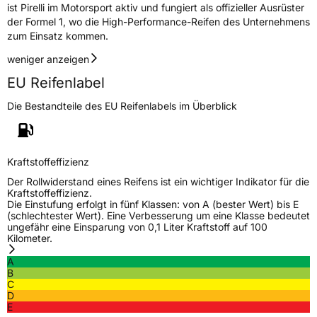
ist Pirelli im Motorsport aktiv und fungiert als offizieller Ausrüster
der Formel 1, wo die High-Performance-Reifen des Unternehmens
Herstellerkontakt
PIRELLI TYRE SPA, Viale Piero e Alberto
zum Einsatz kommen.
Pirelli 25 20126 Milano Italien,
www.pirelli.com,
weniger anzeigen
consumer.support@pirelli.com
EU Reifenlabel
Die Bestandteile des EU Reifenlabels im Überblick
Kraftstoffeffizienz
Der Rollwiderstand eines Reifens ist ein wichtiger Indikator für die
Kraftstoffeffizienz.
Die Einstufung erfolgt in fünf Klassen: von A (bester Wert) bis E
(schlechtester Wert). Eine Verbesserung um eine Klasse bedeutet
ungefähr eine Einsparung von 0,1 Liter Kraftstoff auf 100
Kilometer.
A
B
C
D
E