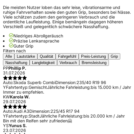
Die meisten Nutzer loben das sehr leise, vibrationsarme und
ruhige Fahrverhalten sowie den guten Grip, besonders bei Nässe.
Viele schätzen zudem den geringeren Verbrauch und die
ordentliche Laufleistung. Einige bemängeln dagegen höheren
Verschleiß und gelegentlich schwächere Nasshaftung.
Niedriges Abrollgeräusch
Präzise Lenkansprache
Guter Grip
Filtern nach
Alle
Lautstärke
Qualität
Fahrgefühl
Preis-Leistung
Grip
Nasshaftung
Langlebigkeit
Verbrauch
Bremsleistung
PP
Phillip P.
31.07.2026
Auto:
Skoda Superb Combi
Dimension:
235/40 R19 96
Y
Fahrtentyp:
Gemischt
Jährliche Fahrleistung:
bis 15.000 km / Jahr
Immer zu empfehlen.
KW
Karola W.
29.07.2026
Auto:
Audi A3
Dimension:
225/45 R17 94
Y
Fahrtentyp:
Stadt
Jährliche Fahrleistung:
bis 20.000 km / Jahr
Bin mit den Reifen sehr zufrieden🤗
YS
Yunus S.
23.07.2026