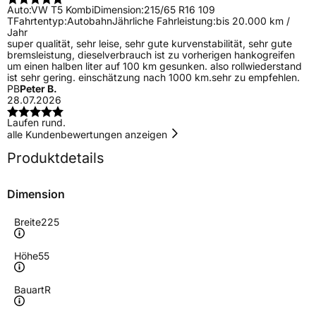
Auto:
VW T5 Kombi
Dimension:
215/65 R16 109
T
Fahrtentyp:
Autobahn
Jährliche Fahrleistung:
bis 20.000 km /
Jahr
super qualität, sehr leise, sehr gute kurvenstabilität, sehr gute
bremsleistung, dieselverbrauch ist zu vorherigen hankogreifen
um einen halben liter auf 100 km gesunken. also rollwiederstand
ist sehr gering. einschätzung nach 1000 km.sehr zu empfehlen.
PB
Peter B.
28.07.2026
Laufen rund.
alle Kundenbewertungen anzeigen
Produktdetails
Dimension
Breite
225
Höhe
55
Bauart
R