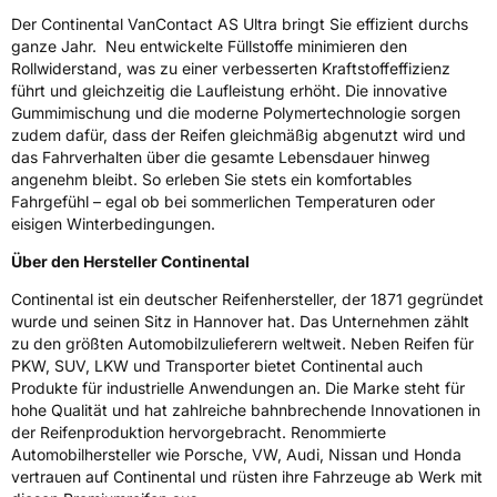
Der Continental VanContact AS Ultra bringt Sie effizient durchs
Rollgeräusch (dB)
72
ganze Jahr. Neu entwickelte Füllstoffe minimieren den
Fahrzeugklasse
C2
Rollwiderstand, was zu einer verbesserten Kraftstoffeffizienz
führt und gleichzeitig die Laufleistung erhöht. Die innovative
Gummimischung und die moderne Polymertechnologie sorgen
3PMSF / Schneeflockensymbol / Alpine-Symbol
Ja
zudem dafür, dass der Reifen gleichmäßig abgenutzt wird und
das Fahrverhalten über die gesamte Lebensdauer hinweg
EPREL ID
2117011
angenehm bleibt. So erleben Sie stets ein komfortables
Fahrgefühl – egal ob bei sommerlichen Temperaturen oder
Allgemeine Produktsicherheit (GPSR)
eisigen Winterbedingungen.
Herstellerkontakt
Continental Reifen Deutschland GmbH
Über den Hersteller Continental
Continental-Plaza 1 30173 Hannover
Deutschland,
Continental ist ein deutscher Reifenhersteller, der 1871 gegründet
customerservice_tires@conti.de
wurde und seinen Sitz in Hannover hat. Das Unternehmen zählt
zu den größten Automobilzulieferern weltweit. Neben Reifen für
PKW, SUV, LKW und Transporter bietet Continental auch
Produkte für industrielle Anwendungen an. Die Marke steht für
hohe Qualität und hat zahlreiche bahnbrechende Innovationen in
der Reifenproduktion hervorgebracht. Renommierte
Automobilhersteller wie Porsche, VW, Audi, Nissan und Honda
vertrauen auf Continental und rüsten ihre Fahrzeuge ab Werk mit