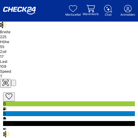
Warenkorb
Merkzettel
Chat
Anmelden
Breite
225
Höhe
55
Zoll
17
Last
109
Speed
T
B
B
72db