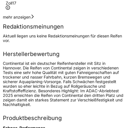
Zoll
17
Geschwindigkeitsindex
T
mehr anzeigen
Redaktionsmeinungen
Höchstgeschwindigkeit
190 km/h
Aktuell liegen uns keine Redaktionsmeinungen für diesen Reifen
Lastindex
109/107
vor.
Höchstlast
1030/975 kg
Herstellerbewertung
Gewicht (in kg)
10,70 kg
Continental ist ein deutscher Reifenhersteller mit Sitz in
Hannover. Die Reifen von Continental zeigen in verschiedenen
Tests eine sehr hohe Qualität mit guten Fahreigenschaften auf
Generelle Merkmale
trockener und nasser Fahrbahn, kurzen Bremswegen und
sicherer Aquaplaning-Vorsorge. Falls Schwächen festgestellt
Fahrzeugtyp
Transporter
wurden so eher leichte in Bezug auf Rollgeräusche und
Kraftstoffeffizienz. Besonderes Highlight: Im ADAC-Abriebtest
2025 erreichten die Reifen von Continental den dritten Platz und
Verwendung
Ganzjahresreifen
zeigen damit ein starkes Statement zur Verschleißfestigkeit und
Nachhaltigkeit.
Modellname
VanContact AS Ultra
Fahrzeugart
Transporter
Produktbeschreibung
Schnee-Performance