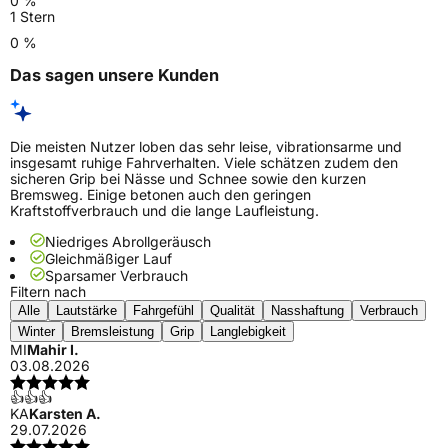
0 %
1 Stern
0 %
Das sagen unsere Kunden
Die meisten Nutzer loben das sehr leise, vibrationsarme und
insgesamt ruhige Fahrverhalten. Viele schätzen zudem den
sicheren Grip bei Nässe und Schnee sowie den kurzen
Bremsweg. Einige betonen auch den geringen
Kraftstoffverbrauch und die lange Laufleistung.
Niedriges Abrollgeräusch
Gleichmäßiger Lauf
Sparsamer Verbrauch
Filtern nach
Alle
Lautstärke
Fahrgefühl
Qualität
Nasshaftung
Verbrauch
Winter
Bremsleistung
Grip
Langlebigkeit
MI
Mahir I.
03.08.2026
👍👍👍
KA
Karsten A.
29.07.2026