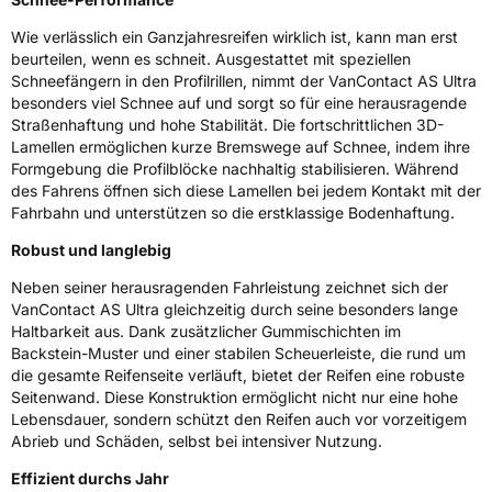
Weitere Eigenschaften
Wie verlässlich ein Ganzjahresreifen wirklich ist, kann man erst
beurteilen, wenn es schneit. Ausgestattet mit speziellen
Schlauchtyp
TL
Schneefängern in den Profilrillen, nimmt der VanContact AS Ultra
besonders viel Schnee auf und sorgt so für eine herausragende
Zustand
Neureifen
Straßenhaftung und hohe Stabilität. Die fortschrittlichen 3D-
Lamellen ermöglichen kurze Bremswege auf Schnee, indem ihre
M+S
Ja
Formgebung die Profilblöcke nachhaltig stabilisieren. Während
des Fahrens öffnen sich diese Lamellen bei jedem Kontakt mit der
Elektro
Ja
Fahrbahn und unterstützen so die erstklassige Bodenhaftung.
Robust und langlebig
C-Reifen
Ja
Neben seiner herausragenden Fahrleistung zeichnet sich der
VanContact AS Ultra gleichzeitig durch seine besonders lange
EU Label
Haltbarkeit aus. Dank zusätzlicher Gummischichten im
Backstein-Muster und einer stabilen Scheuerleiste, die rund um
Effizienz
B
die gesamte Reifenseite verläuft, bietet der Reifen eine robuste
Seitenwand. Diese Konstruktion ermöglicht nicht nur eine hohe
Nasshaftung
B
Lebensdauer, sondern schützt den Reifen auch vor vorzeitigem
Abrieb und Schäden, selbst bei intensiver Nutzung.
Rollgeräusch (Klasse)
A
Effizient durchs Jahr