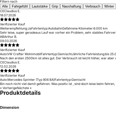
Filtern nach
Alle
Fahrgefühl
Lautstärke
Grip
Nasshaftung
Verbrauch
Winter
CE
Claudius E.
18.07.2026
Verifizierter Kauf
Weiterempfehlung:
Ja
Fahrtentyp:
Autobahn
Gefahrene Kilometer:
6.000 km
Sehr leise, super geradeaus Lauf war vorher ein Problem, sehr stabiles Fahrver
AB
Arthur B.
09.03.2026
Verifizierter Kauf
Auto:
VW Crafter Wohnmobil
Fahrtentyp:
Gemischt
Jährliche Fahrleistung:
bis 25.
Nach den ersten 2500km ist alles gut. Der Verbrauch ist leicht höher, war aber
CE
Claudius E.
12.02.2026
Verifizierter Kauf
Auto:
Mercedes Sprinter (Typ 906 BA)
Fahrtentyp:
Gemischt
Bin noch nicht viel damit gefahren. Was positiv ist , sind doch leise beim fah
« Vorherige
Nächste »
Produktdetails
Dimension