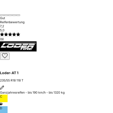
Gut
Reifenbewertung
7,2
5,0
(9)
Loder-AT 1
235/55 R18 118 T
Ganzjahresreifen - bis 190 km/h - bis 1320 kg
C
D