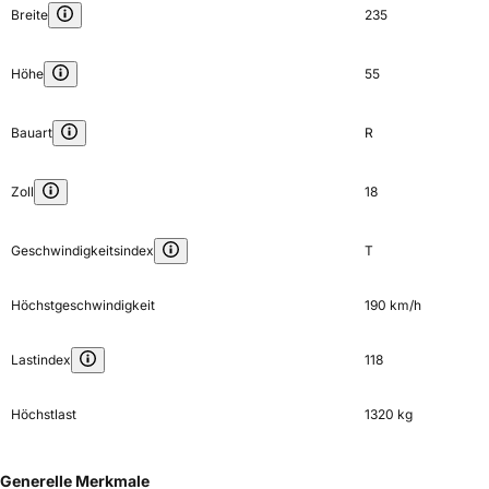
Breite
235
Höhe
55
Bauart
R
Zoll
18
Geschwindigkeitsindex
T
Höchstgeschwindigkeit
190 km/h
Lastindex
118
Höchstlast
1320 kg
Generelle Merkmale