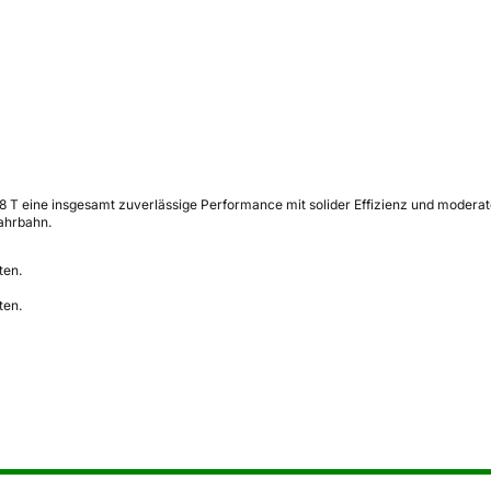
18 T eine insgesamt zuverlässige Performance mit solider Effizienz und modera
ahrbahn.
ten.
ten.