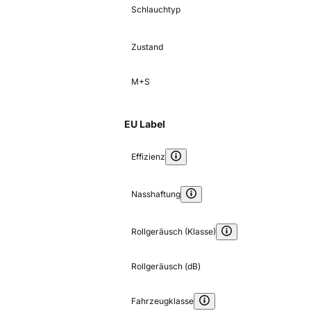
Schlauchtyp
Zustand
M+S
EU Label
Effizienz
Nasshaftung
Rollgeräusch (Klasse)
Rollgeräusch (dB)
Fahrzeugklasse