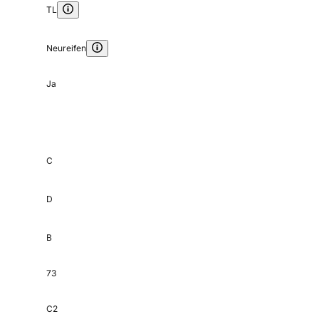
TL
Neureifen
Ja
C
D
B
73
C2