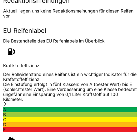
Redaktionsmeinungen
Höchstgeschwindigkeit
190 km/h
Aktuell liegen uns keine Redaktionsmeinungen für diesen Reifen
Lastindex
104/102
vor.
Höchstlast
900/850 kg
EU Reifenlabel
Die Bestandteile des EU Reifenlabels im Überblick
Generelle Merkmale
Fahrzeugtyp
Transporter
Kraftstoffeffizienz
Verwendung
Ganzjahresreifen
Der Rollwiderstand eines Reifens ist ein wichtiger Indikator für die
Modellname
MSA13
Kraftstoffeffizienz.
Die Einstufung erfolgt in fünf Klassen: von A (bester Wert) bis E
Fahrzeugart
Transporter
(schlechtester Wert). Eine Verbesserung um eine Klasse bedeutet
ungefähr eine Einsparung von 0,1 Liter Kraftstoff auf 100
Kilometer.
Weitere Eigenschaften
A
B
Schlauchtyp
TL
C
D
E
Zustand
Neureifen