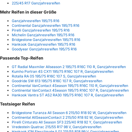
225/45 R17 Ganzjahresreifen
Mehr Reifen in dieser Größe
Ganzjahresreifen 195/75 R16
Continental Ganzjahresreifen 195/75 R16
Pirelli Ganzjahresreifen 195/75 R16
Michelin Ganzjahresreifen 195/75 R16
Bridgestone Ganzjahresreifen 195/75 R16
Hankook Ganzjahresreifen 195/75 R16
Goodyear Ganzjahresreifen 195/75 R16
Passende Top-Reifen
GT Radial Maxmiler Allseason 2 195/75 R16C 110 R, Ganzjahresreifen
Kumho Portran 4S CX11 195/75 R16C 107 R, Ganzjahresreifen
Rotalla RA 05 195/75 R16C 107 S, Ganzjahresreifen
Goodride SW 613 195/75 R16C 107 R, Ganzjahresreifen
Continental VanContact 4Season 195/75 R16C 110 R, Ganzjahresreifen
Continental VanContact 4Season 195/75 R16C 107 R, Ganzjahresreifen
Hankook Vantra ST AS2 RA30 195/75 R16C 107 R, Ganzjahresreifen
Testsieger Reifen
Bridgestone Turanza All Season 6 215/50 R18 92 W, Ganzjahresreifen
Continental AllSeasonContact 2 215/50 R18 92 W, Ganzjahresreifen
Pirelli Cinturato All Season SF3 225/40 R18 92 Y, Ganzjahresreifen
Vredestein Quatrac 215/55 R17 98 V, Ganzjahresreifen
Hankook ION Flexclimate IL01 215/55 R18 99 V, Ganzjahresreifen