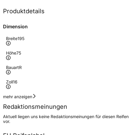
Produktdetails
Dimension
Breite
195
Höhe
75
Bauart
R
Zoll
16
Geschwindigkeitsindex
T
mehr anzeigen
Redaktionsmeinungen
Höchstgeschwindigkeit
190 km/h
Aktuell liegen uns keine Redaktionsmeinungen für diesen Reifen
Lastindex
107/105
vor.
Höchstlast
975/925 kg