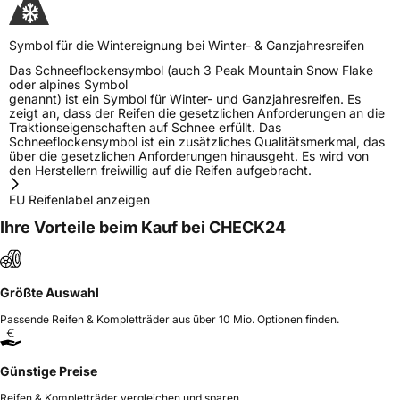
Verantwortliche in
Huanquing Guo, Ros Geal Rahoon Road
der EU
Ireland, en.fytire.com
Symbol für die Wintereignung bei Winter- & Ganzjahresreifen
Das Schneeflockensymbol (auch 3 Peak Mountain Snow Flake
oder alpines Symbol
genannt) ist ein Symbol für Winter- und Ganzjahresreifen. Es
zeigt an, dass der Reifen die gesetzlichen Anforderungen an die
Traktionseigenschaften auf Schnee erfüllt. Das
Schneeflockensymbol ist ein zusätzliches Qualitätsmerkmal, das
über die gesetzlichen Anforderungen hinausgeht. Es wird von
den Herstellern freiwillig auf die Reifen aufgebracht.
EU Reifenlabel anzeigen
Ihre Vorteile beim Kauf bei CHECK24
Größte Auswahl
Passende Reifen & Kompletträder aus über 10 Mio. Optionen finden.
Günstige Preise
Reifen & Kompletträder vergleichen und sparen.