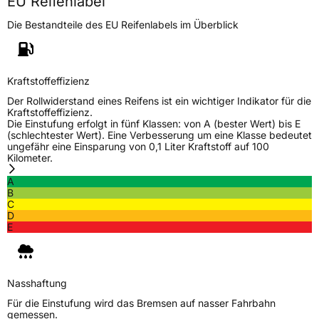
EU Reifenlabel
Die Bestandteile des EU Reifenlabels im Überblick
Generelle Merkmale
Fahrzeugtyp
Transporter
Kraftstoffeffizienz
Verwendung
Ganzjahresreifen
Der Rollwiderstand eines Reifens ist ein wichtiger Indikator für die
Modellname
MSA13
Kraftstoffeffizienz.
Die Einstufung erfolgt in fünf Klassen: von A (bester Wert) bis E
Fahrzeugart
Transporter
(schlechtester Wert). Eine Verbesserung um eine Klasse bedeutet
ungefähr eine Einsparung von 0,1 Liter Kraftstoff auf 100
Kilometer.
Weitere Eigenschaften
A
B
Schlauchtyp
TL
C
D
E
Zustand
Neureifen
M+S
Ja
Nasshaftung
C-Reifen
Ja
Für die Einstufung wird das Bremsen auf nasser Fahrbahn
gemessen.