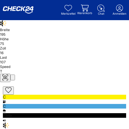
Warenkorb
Merkzettel
Chat
Anmelden
Breite
195
Höhe
75
Zoll
16
Last
107
Speed
T
C
C
71db