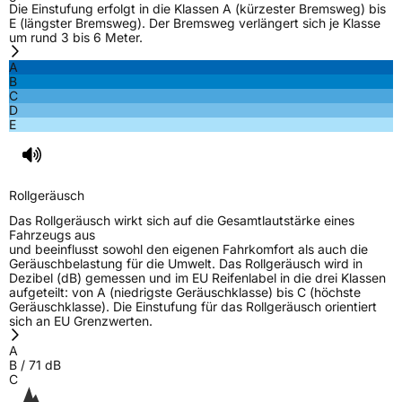
Die Einstufung erfolgt in die Klassen A (kürzester Bremsweg) bis
EU Label
E (längster Bremsweg). Der Bremsweg verlängert sich je Klasse
um rund 3 bis 6 Meter.
Effizienz
C
A
B
C
Nasshaftung
C
D
E
Rollgeräusch (Klasse)
B
Rollgeräusch (dB)
71
Rollgeräusch
Fahrzeugklasse
C2
Das Rollgeräusch wirkt sich auf die Gesamtlautstärke eines
Fahrzeugs aus
und beeinflusst sowohl den eigenen Fahrkomfort als auch die
3PMSF / Schneeflockensymbol / Alpine-Symbol
Ja
Geräuschbelastung für die Umwelt. Das Rollgeräusch wird in
Dezibel (dB) gemessen und im EU Reifenlabel in die drei Klassen
aufgeteilt: von A (niedrigste Geräuschklasse) bis C (höchste
EPREL ID
1763322
Geräuschklasse). Die Einstufung für das Rollgeräusch orientiert
sich an EU Grenzwerten.
Allgemeine Produktsicherheit (GPSR)
A
B
/
71
dB
Herstellerkontakt
Massimo, No.1 South Ring Road, Yicheng
C
District Zaozhuang City Shandong Province
China, en.fytire.com