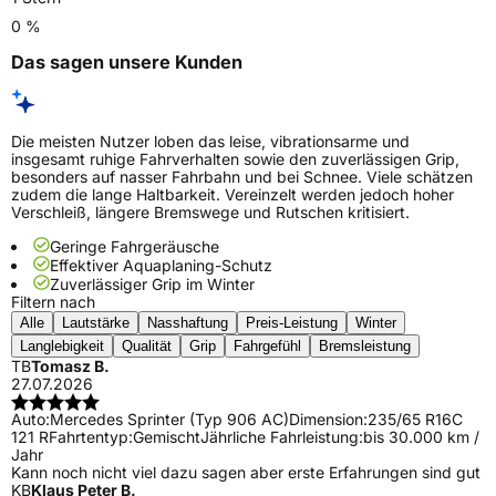
0 %
Das sagen unsere Kunden
Die meisten Nutzer loben das leise, vibrationsarme und
insgesamt ruhige Fahrverhalten sowie den zuverlässigen Grip,
besonders auf nasser Fahrbahn und bei Schnee. Viele schätzen
zudem die lange Haltbarkeit. Vereinzelt werden jedoch hoher
Verschleiß, längere Bremswege und Rutschen kritisiert.
Geringe Fahrgeräusche
Effektiver Aquaplaning-Schutz
Zuverlässiger Grip im Winter
Filtern nach
Alle
Lautstärke
Nasshaftung
Preis-Leistung
Winter
Langlebigkeit
Qualität
Grip
Fahrgefühl
Bremsleistung
TB
Tomasz B.
27.07.2026
Auto:
Mercedes Sprinter (Typ 906 AC)
Dimension:
235/65 R16C
121 R
Fahrtentyp:
Gemischt
Jährliche Fahrleistung:
bis 30.000 km /
Jahr
Kann noch nicht viel dazu sagen aber erste Erfahrungen sind gut
KB
Klaus Peter B.