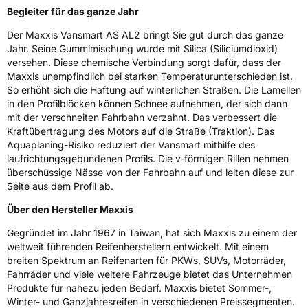
Begleiter für das ganze Jahr
3PMSF / Schneeflockensymbol / Alpine-Symbol
Ja
Der Maxxis Vansmart AS AL2 bringt Sie gut durch das ganze
Eisgrip
Nein
Jahr. Seine Gummimischung wurde mit Silica (Siliciumdioxid)
versehen. Diese chemische Verbindung sorgt dafür, dass der
EPREL ID
440164
Maxxis unempfindlich bei starken Temperaturunterschieden ist.
So erhöht sich die Haftung auf winterlichen Straßen. Die Lamellen
Allgemeine Produktsicherheit (GPSR)
in den Profilblöcken können Schnee aufnehmen, der sich dann
mit der verschneiten Fahrbahn verzahnt. Das verbessert die
Herstellerkontakt
Maxxis Tech Center Europe B.V.,
Kraftübertragung des Motors auf die Straße (Traktion). Das
Neutronenlaan 7 5405NG Uden Noord
Brabant Niederlande,
Aquaplaning-Risiko reduziert der Vansmart mithilfe des
regulation@maxxistce.nl
laufrichtungsgebundenen Profils. Die v-förmigen Rillen nehmen
überschüssige Nässe von der Fahrbahn auf und leiten diese zur
Seite aus dem Profil ab.
Über den Hersteller Maxxis
Gegründet im Jahr 1967 in Taiwan, hat sich Maxxis zu einem der
weltweit führenden Reifenherstellern entwickelt. Mit einem
breiten Spektrum an Reifenarten für PKWs, SUVs, Motorräder,
Fahrräder und viele weitere Fahrzeuge bietet das Unternehmen
Produkte für nahezu jeden Bedarf. Maxxis bietet Sommer-,
Winter- und Ganzjahresreifen in verschiedenen Preissegmenten.