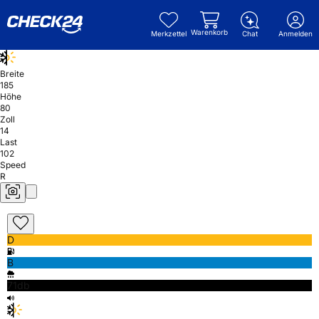
Warenkorb
Merkzettel
Chat
Anmelden
Breite
185
Höhe
80
Zoll
14
Last
102
Speed
R
D
B
71db