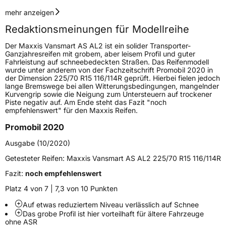
Geschwindigkeitsindex
R
mehr anzeigen
Redaktionsmeinungen für Modellreihe
Höchstgeschwindigkeit
170 km/h
Der Maxxis Vansmart AS AL2 ist ein solider Transporter-
Lastindex
102/100
Ganzjahresreifen mit grobem, aber leisem Profil und guter
Fahrleistung auf schneebedeckten Straßen. Das Reifenmodell
wurde unter anderem von der Fachzeitschrift Promobil 2020 in
Höchstlast
850/800 kg
der Dimension 225/70 R15 116/114R geprüft. Hierbei fielen jedoch
lange Bremswege bei allen Witterungsbedingungen, mangelnder
Gewicht (in kg)
11,5 kg
Kurvengrip sowie die Neigung zum Untersteuern auf trockener
Piste negativ auf. Am Ende steht das Fazit "noch
empfehlenswert" für den Maxxis Reifen.
Generelle Merkmale
Promobil 2020
Fahrzeugtyp
Transporter
Ausgabe (10/2020)
Verwendung
Ganzjahresreifen
Getesteter Reifen:
Maxxis Vansmart AS AL2 225/70 R15 116/114R
Modellname
Vansmart AS AL2
Fazit:
noch empfehlenswert
Fahrzeugart
Transporter
Platz 4 von 7 | 7,3 von 10 Punkten
Auf etwas reduziertem Niveau verlässlich auf Schnee
Das grobe Profil ist hier vorteilhaft für ältere Fahrzeuge
Weitere Eigenschaften
ohne ASR