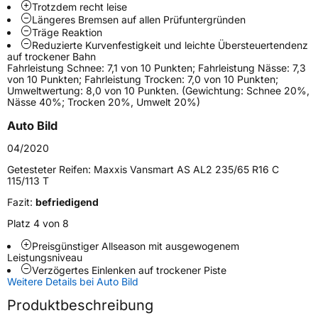
Trotzdem recht leise
Schlauchtyp
TL
Längeres Bremsen auf allen Prüfuntergründen
Träge Reaktion
Reduzierte Kurvenfestigkeit und leichte Übersteuertendenz
Zustand
Neureifen
auf trockener Bahn
Fahrleistung Schnee: 7,1 von 10 Punkten; Fahrleistung Nässe: 7,3
von 10 Punkten; Fahrleistung Trocken: 7,0 von 10 Punkten;
M+S
Ja
Umweltwertung: 8,0 von 10 Punkten. (Gewichtung: Schnee 20%,
Nässe 40%; Trocken 20%, Umwelt 20%)
C-Reifen
Ja
Auto Bild
EU Label
04/2020
Getesteter Reifen:
Maxxis Vansmart AS AL2 235/65 R16 C
Effizienz
D
115/113 T
Fazit:
befriedigend
Nasshaftung
B
Platz 4 von 8
Rollgeräusch (Klasse)
B
Preisgünstiger Allseason mit ausgewogenem
Leistungsniveau
Verzögertes Einlenken auf trockener Piste
Rollgeräusch (dB)
71
Weitere Details bei Auto Bild
Fahrzeugklasse
C2
Produktbeschreibung