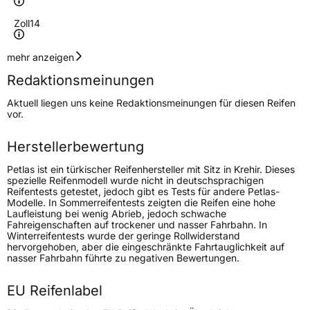
Zoll
14
Geschwindigkeitsindex
R
mehr anzeigen
Redaktionsmeinungen
Höchstgeschwindigkeit
170 km/h
Aktuell liegen uns keine Redaktionsmeinungen für diesen Reifen
Lastindex
102/100
vor.
Höchstlast
850/800 kg
Herstellerbewertung
Petlas ist ein türkischer Reifenhersteller mit Sitz in Krehir. Dieses
Generelle Merkmale
spezielle Reifenmodell wurde nicht in deutschsprachigen
Reifentests getestet, jedoch gibt es Tests für andere Petlas-
Fahrzeugtyp
Transporter
Modelle. In Sommerreifentests zeigten die Reifen eine hohe
Laufleistung bei wenig Abrieb, jedoch schwache
Fahreigenschaften auf trockener und nasser Fahrbahn. In
Verwendung
Ganzjahresreifen
Winterreifentests wurde der geringe Rollwiderstand
hervorgehoben, aber die eingeschränkte Fahrtauglichkeit auf
Modellname
VanMaster All Season Plus
nasser Fahrbahn führte zu negativen Bewertungen.
Fahrzeugart
Transporter
EU Reifenlabel