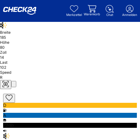
Warenkorb
Merkzettel
Chat
Anmelden
Breite
185
Höhe
80
Zoll
14
Last
102
Speed
R
D
A
72db