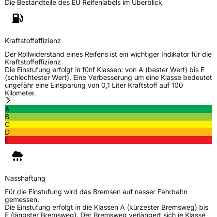
Die Bestandteile des EU Reifenlabels im Überblick
Weitere Eigenschaften
Schlauchtyp
TL
Kraftstoffeffizienz
Zustand
Neureifen
Der Rollwiderstand eines Reifens ist ein wichtiger Indikator für die
Kraftstoffeffizienz.
Die Einstufung erfolgt in fünf Klassen: von A (bester Wert) bis E
M+S
Ja
(schlechtester Wert). Eine Verbesserung um eine Klasse bedeutet
C-Reifen
Ja
ungefähr eine Einsparung von 0,1 Liter Kraftstoff auf 100
Kilometer.
A
EU Label
B
C
D
Effizienz
D
E
Nasshaftung
A
Nasshaftung
Rollgeräusch (Klasse)
B
Für die Einstufung wird das Bremsen auf nasser Fahrbahn
gemessen.
Rollgeräusch (dB)
72
Die Einstufung erfolgt in die Klassen A (kürzester Bremsweg) bis
E (längster Bremsweg). Der Bremsweg verlängert sich je Klasse
Fahrzeugklasse
C2