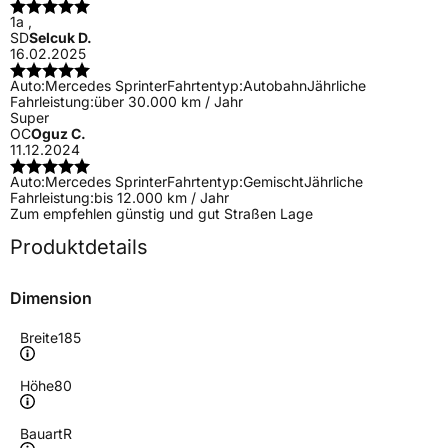
1a ,
SD
Selcuk D.
16.02.2025
Auto:
Mercedes Sprinter
Fahrtentyp:
Autobahn
Jährliche
Fahrleistung:
über 30.000 km / Jahr
Super
OC
Oguz C.
11.12.2024
Auto:
Mercedes Sprinter
Fahrtentyp:
Gemischt
Jährliche
Fahrleistung:
bis 12.000 km / Jahr
Zum empfehlen günstig und gut Straßen Lage
Produktdetails
Dimension
Breite
185
Höhe
80
Bauart
R