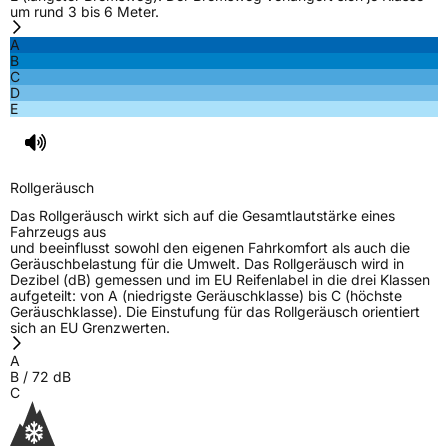
um rund 3 bis 6 Meter.
A
3PMSF / Schneeflockensymbol / Alpine-Symbol
Ja
B
C
D
EPREL ID
1833186
E
Allgemeine Produktsicherheit (GPSR)
Herstellerkontakt
AKO International B.V., Weegschaalstraat 3
Rollgeräusch
5632CW Eindhoven Niederlande,
label@petlas.com.tr
Das Rollgeräusch wirkt sich auf die Gesamtlautstärke eines
Fahrzeugs aus
und beeinflusst sowohl den eigenen Fahrkomfort als auch die
Geräuschbelastung für die Umwelt. Das Rollgeräusch wird in
Dezibel (dB) gemessen und im EU Reifenlabel in die drei Klassen
aufgeteilt: von A (niedrigste Geräuschklasse) bis C (höchste
Geräuschklasse). Die Einstufung für das Rollgeräusch orientiert
sich an EU Grenzwerten.
A
B
/
72
dB
C