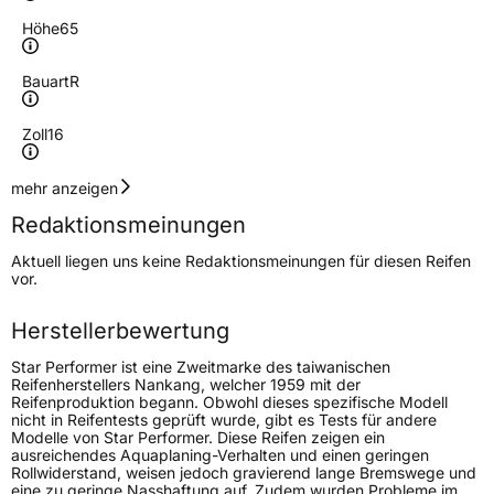
Höhe
65
Bauart
R
Zoll
16
Geschwindigkeitsindex
R
mehr anzeigen
Redaktionsmeinungen
Höchstgeschwindigkeit
170 km/h
Aktuell liegen uns keine Redaktionsmeinungen für diesen Reifen
Lastindex
104/102
vor.
Höchstlast
900/850 kg
Herstellerbewertung
Star Performer ist eine Zweitmarke des taiwanischen
Generelle Merkmale
Reifenherstellers Nankang, welcher 1959 mit der
Reifenproduktion begann. Obwohl dieses spezifische Modell
Fahrzeugtyp
Transporter
nicht in Reifentests geprüft wurde, gibt es Tests für andere
Modelle von Star Performer. Diese Reifen zeigen ein
ausreichendes Aquaplaning-Verhalten und einen geringen
Verwendung
Ganzjahresreifen
Rollwiderstand, weisen jedoch gravierend lange Bremswege und
eine zu geringe Nasshaftung auf. Zudem wurden Probleme im