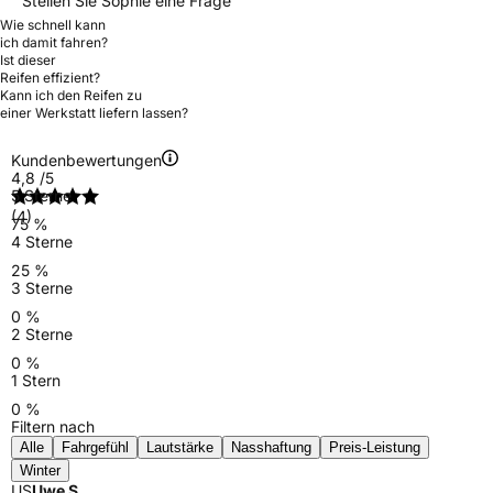
Stellen Sie Sophie eine Frage
Wie schnell kann
ich damit fahren?
Ist dieser
Reifen effizient?
Kann ich den Reifen zu
einer Werkstatt liefern lassen?
Kundenbewertungen
4,8
/5
5 Sterne
(4)
75 %
4 Sterne
25 %
3 Sterne
0 %
2 Sterne
0 %
1 Stern
0 %
Filtern nach
Alle
Fahrgefühl
Lautstärke
Nasshaftung
Preis-Leistung
Winter
US
Uwe S.