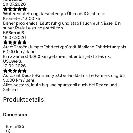
20.07.2026
Weiterempfehlung:
Ja
Fahrtentyp:
Überland
Gefahrene
Kilometer:
4.000 km
Bisher problemlos. Läuft ruhig und stabil auch auf Nässe. Ein
super Preis Leistungsverhältnis
BB
Bernd B.
18.02.2026
Auto:
Citroën Jumper
Fahrtentyp:
Stadt
Jährliche Fahrleistung:
bis
6.000 km / Jahr
Bin zwar erst 1.000 km gefahren, aber bis jetzt alles ok.
US
Uwe S.
12.02.2026
Auto:
Fiat Ducato
Fahrtentyp:
Überland
Jährliche Fahrleistung:
bis
9.000 km / Jahr
Alles bestens, laufruhig und spurstabil auch bei Regen und
Schnee
Produktdetails
Dimension
Breite
195