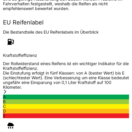
Modellname
Solar Van 4S
Fahrverhalten festgestellt, weshalb die Reifen als nicht
empfehlenswert bewertet wurden.
Fahrzeugart
Transporter
EU Reifenlabel
Weitere Eigenschaften
Die Bestandteile des EU Reifenlabels im Überblick
Schlauchtyp
TL
Zustand
Neureifen
Kraftstoffeffizienz
Der Rollwiderstand eines Reifens ist ein wichtiger Indikator für die
Kraftstoffeffizienz.
M+S
Ja
Die Einstufung erfolgt in fünf Klassen: von A (bester Wert) bis E
C-Reifen
Ja
(schlechtester Wert). Eine Verbesserung um eine Klasse bedeutet
ungefähr eine Einsparung von 0,1 Liter Kraftstoff auf 100
Kilometer.
EU Label
A
B
C
Effizienz
C
D
E
Nasshaftung
B