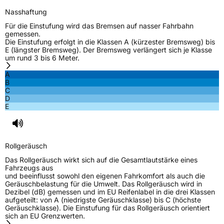
Rollgeräusch (Klasse)
B
Nasshaftung
Für die Einstufung wird das Bremsen auf nasser Fahrbahn
Rollgeräusch (dB)
73
gemessen.
Die Einstufung erfolgt in die Klassen A (kürzester Bremsweg) bis
Fahrzeugklasse
C2
E (längster Bremsweg). Der Bremsweg verlängert sich je Klasse
um rund 3 bis 6 Meter.
3PMSF / Schneeflockensymbol / Alpine-Symbol
Ja
A
B
C
EPREL ID
1641531
D
E
Allgemeine Produktsicherheit (GPSR)
Herstellerkontakt
Linglong Germany GmbH, Bahnhofstraße 8,
30159 Hannover, Germany, Phone: +49 (0)
Rollgeräusch
173 7530188, Email: LLG_info@linglong.cn
Das Rollgeräusch wirkt sich auf die Gesamtlautstärke eines
Fahrzeugs aus
und beeinflusst sowohl den eigenen Fahrkomfort als auch die
Geräuschbelastung für die Umwelt. Das Rollgeräusch wird in
Dezibel (dB) gemessen und im EU Reifenlabel in die drei Klassen
aufgeteilt: von A (niedrigste Geräuschklasse) bis C (höchste
Geräuschklasse). Die Einstufung für das Rollgeräusch orientiert
sich an EU Grenzwerten.