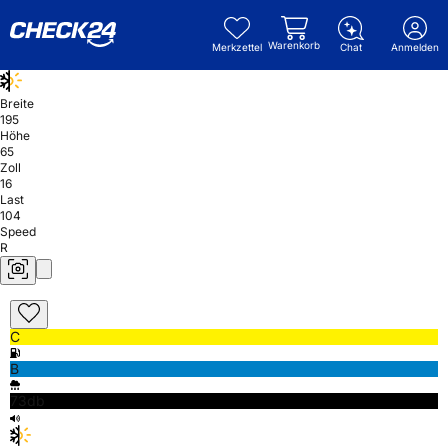
Warenkorb
Merkzettel
Chat
Anmelden
Breite
195
Höhe
65
Zoll
16
Last
104
Speed
R
C
B
73db