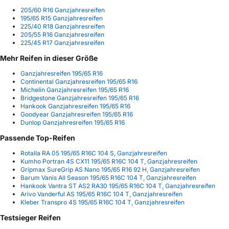
205/60 R16 Ganzjahresreifen
195/65 R15 Ganzjahresreifen
225/40 R18 Ganzjahresreifen
205/55 R16 Ganzjahresreifen
225/45 R17 Ganzjahresreifen
Mehr Reifen in dieser Größe
Ganzjahresreifen 195/65 R16
Continental Ganzjahresreifen 195/65 R16
Michelin Ganzjahresreifen 195/65 R16
Bridgestone Ganzjahresreifen 195/65 R16
Hankook Ganzjahresreifen 195/65 R16
Goodyear Ganzjahresreifen 195/65 R16
Dunlop Ganzjahresreifen 195/65 R16
Passende Top-Reifen
Rotalla RA 05 195/65 R16C 104 S, Ganzjahresreifen
Kumho Portran 4S CX11 195/65 R16C 104 T, Ganzjahresreifen
Gripmax SureGrip AS Nano 195/65 R16 92 H, Ganzjahresreifen
Barum Vanis All Season 195/65 R16C 104 T, Ganzjahresreifen
Hankook Vantra ST AS2 RA30 195/65 R16C 104 T, Ganzjahresreifen
Arivo Vanderful AS 195/65 R16C 104 T, Ganzjahresreifen
Kleber Transpro 4S 195/65 R16C 104 T, Ganzjahresreifen
Testsieger Reifen