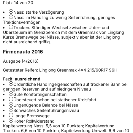
Modellname
Greenmax Van
Platz 14 von 20
Fahrzeugart
Transporter
Nass: starke Verzögerung
Nass: im Handling zu wenig Seitenführung, geringes
Traktionsvermögen
Trocken: Ständiger Wechsel zwischen Unter- und
Weitere Eigenschaften
Übersteuern im Grenzbereich mit dem Greenmax von Linglong
Kurze Bremswege bei Nässe, subjektiv aber ist der Linglong
Schlauchtyp
TL
nicht ausreichend griffig.
Firmenauto 2016
Zustand
Neureifen
Ausgabe (4/2016)
C-Reifen
Ja
Getesteter Reifen:
Linglong Greenmax 4x4 215/60R17 96H
Fazit:
ausreichend
Ordentliche Handlingeigenschaften auf trockener Bahn bei
EU Label
geringen Reserven und auf niedrigem Niveau
Gute Komforteigenschaften
Effizienz
C
Übersteuert schon bei statischer Kreisfahrt
Ungenügende Balance bei Nässe
Schwaches Seitenführungsniveau
Nasshaftung
B
Lange Bremswege
Hoher Rollwiderstand
Kapitelwertung Nass: 5,5 von 10 Punkten; Kapitelwertung
Rollgeräusch (Klasse)
B
Trocken: 6,6 von 10 Punkten; Kapitelwertung Umwelt: 6,6 von 10