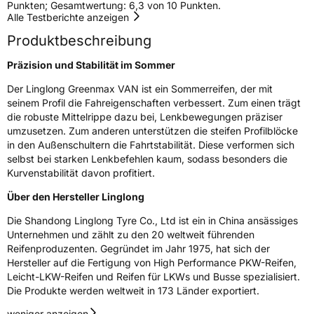
Punkten; Gesamtwertung: 6,3 von 10 Punkten.
Alle Testberichte anzeigen
Rollgeräusch (dB)
72
Produktbeschreibung
Fahrzeugklasse
C2
Präzision und Stabilität im Sommer
3PMSF / Schneeflockensymbol / Alpine-Symbol
Nein
Der Linglong Greenmax VAN ist ein Sommerreifen, der mit
seinem Profil die Fahreigenschaften verbessert. Zum einen trägt
Eisgrip
Nein
die robuste Mittelrippe dazu bei, Lenkbewegungen präziser
EPREL ID
432293
umzusetzen. Zum anderen unterstützen die steifen Profilblöcke
in den Außenschultern die Fahrtstabilität. Diese verformen sich
Allgemeine Produktsicherheit (GPSR)
selbst bei starken Lenkbefehlen kaum, sodass besonders die
Kurvenstabilität davon profitiert.
Herstellerkontakt
Linglong Germany GmbH, Bahnhofstraße 8
Über den Hersteller Linglong
30159 Hannover Deutschland,
LLG_info@linglong.cn
Die Shandong Linglong Tyre Co., Ltd ist ein in China ansässiges
Unternehmen und zählt zu den 20 weltweit führenden
Reifenproduzenten. Gegründet im Jahr 1975, hat sich der
Hersteller auf die Fertigung von High Performance PKW-Reifen,
Leicht-LKW-Reifen und Reifen für LKWs und Busse spezialisiert.
Die Produkte werden weltweit in 173 Länder exportiert.
weniger anzeigen