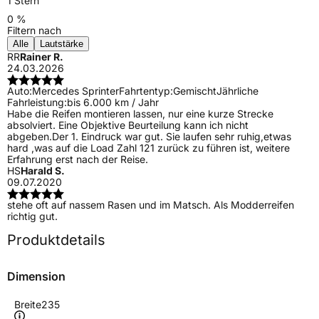
1 Stern
0 %
Filtern nach
Alle
Lautstärke
RR
Rainer R.
24.03.2026
Auto:
Mercedes Sprinter
Fahrtentyp:
Gemischt
Jährliche
Fahrleistung:
bis 6.000 km / Jahr
Habe die Reifen montieren lassen, nur eine kurze Strecke
absolviert. Eine Objektive Beurteilung kann ich nicht
abgeben.Der 1. Eindruck war gut. Sie laufen sehr ruhig,etwas
hard ,was auf die Load Zahl 121 zurück zu führen ist, weitere
Erfahrung erst nach der Reise.
HS
Harald S.
09.07.2020
stehe oft auf nassem Rasen und im Matsch. Als Modderreifen
richtig gut.
Produktdetails
Dimension
Breite
235