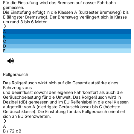
Für die Einstufung wird das Bremsen auf nasser Fahrbahn
gemessen.
Die Einstufung erfolgt in die Klassen A (kürzester Bremsweg) bis
E (längster Bremsweg). Der Bremsweg verlängert sich je Klasse
um rund 3 bis 6 Meter.
A
B
C
D
E
Rollgeräusch
Das Rollgeräusch wirkt sich auf die Gesamtlautstärke eines
Fahrzeugs aus
und beeinflusst sowohl den eigenen Fahrkomfort als auch die
Geräuschbelastung für die Umwelt. Das Rollgeräusch wird in
Dezibel (dB) gemessen und im EU Reifenlabel in die drei Klassen
aufgeteilt: von A (niedrigste Geräuschklasse) bis C (höchste
Geräuschklasse). Die Einstufung für das Rollgeräusch orientiert
sich an EU Grenzwerten.
A
B
/
72
dB