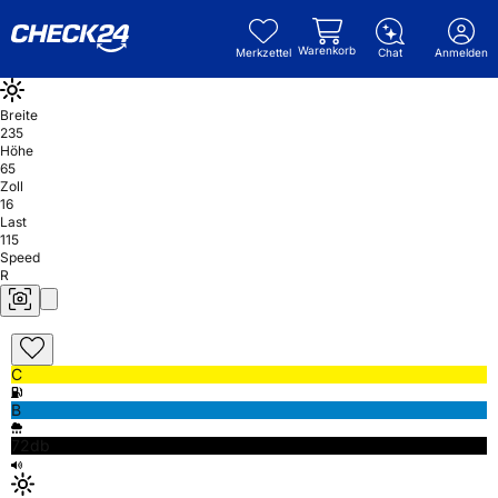
Warenkorb
Merkzettel
Chat
Anmelden
Breite
235
Höhe
65
Zoll
16
Last
115
Speed
R
C
B
72db