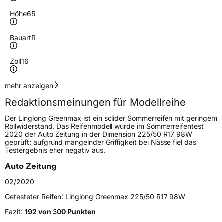
Höhe
65
Bauart
R
Zoll
16
Geschwindigkeitsindex
R
mehr anzeigen
Redaktionsmeinungen für Modellreihe
Höchstgeschwindigkeit
170 km/h
Der Linglong Greenmax ist ein solider Sommerreifen mit geringem
Lastindex
115/113
Rollwiderstand. Das Reifenmodell wurde im Sommerreifentest
2020 der Auto Zeitung in der Dimension 225/50 R17 98W
geprüft; aufgrund mangelnder Griffigkeit bei Nässe fiel das
Höchstlast
1215/1150 kg
Testergebnis eher negativ aus.
Auto Zeitung
Generelle Merkmale
02/2020
Fahrzeugtyp
Transporter
Getesteter Reifen:
Linglong Greenmax 225/50 R17 98W
Verwendung
Sommerreifen
Fazit:
192 von 300 Punkten