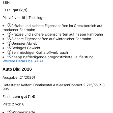
88H
Fahrzeugart
PKW & SUV
Fazit:
gut (2,3)
Platz 1 von 16 | Testsieger
Weitere Eigenschaften
Präzise und sichere Eigenschaften im Grenzbereich auf
Schlauchtyp
TL
trockener Fahrbahn
Präzise und sichere Eigenschaften auf nasser Fahrbahn
Sichere Eigenschaften auf winterlicher Fahrbahn
Zustand
Neureifen
Geringer Abrieb
Geringes Gewicht
Sehr niedriger Kraftstoffverbrauch
M+S
Ja
Knapp befriedigende prognostizierte Laufleistung
Verstärkt
XL
Weitere Details bei ADAC
Auto Bild 2026
Elektro
Ja
Ausgabe (21/2026)
Getesteter Reifen:
Continental AllSeasonContact 2 215/55 R18
EU Label
99V
Fazit:
sehr gut (1,4)
Effizienz
B
Platz 2 von 8
Nasshaftung
B
Winterexperte