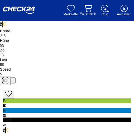
Warenkorb
Merkzettel
Chat
Anmelden
Breite
215
Höhe
55
Zoll
18
Last
99
Speed
V
B
B
71db