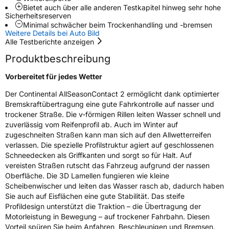
Bietet auch über alle anderen Testkapitel hinweg sehr hohe
Sicherheitsreserven
Rollgeräusch (Klasse)
B
Minimal schwächer beim Trockenhandling und -bremsen
Weitere Details bei Auto Bild
Alle Testberichte anzeigen
Rollgeräusch (dB)
71
Produktbeschreibung
Fahrzeugklasse
C1
Vorbereitet für jedes Wetter
3PMSF / Schneeflockensymbol / Alpine-Symbol
Ja
Der Continental AllSeasonContact 2 ermöglicht dank optimierter
Bremskraftübertragung eine gute Fahrkontrolle auf nasser und
EPREL ID
1230956
trockener Straße. Die v-förmigen Rillen leiten Wasser schnell und
zuverlässig vom Reifenprofil ab. Auch im Winter auf
Allgemeine Produktsicherheit (GPSR)
zugeschneiten Straßen kann man sich auf den Allwetterreifen
verlassen. Die spezielle Profilstruktur agiert auf geschlossenen
Herstellerkontakt
Continental Reifen Deutschland GmbH
Schneedecken als Griffkanten und sorgt so für Halt. Auf
Continental-Plaza 1 30173 Hannover
Deutschland,
vereisten Straßen rutscht das Fahrzeug aufgrund der nassen
customerservice_tires@conti.de
Oberfläche. Die 3D Lamellen fungieren wie kleine
Scheibenwischer und leiten das Wasser rasch ab, dadurch haben
Sie auch auf Eisflächen eine gute Stabilität. Das steife
Profildesign unterstützt die Traktion – die Übertragung der
Motorleistung in Bewegung – auf trockener Fahrbahn. Diesen
Vorteil spüren Sie beim Anfahren, Beschleunigen und Bremsen.