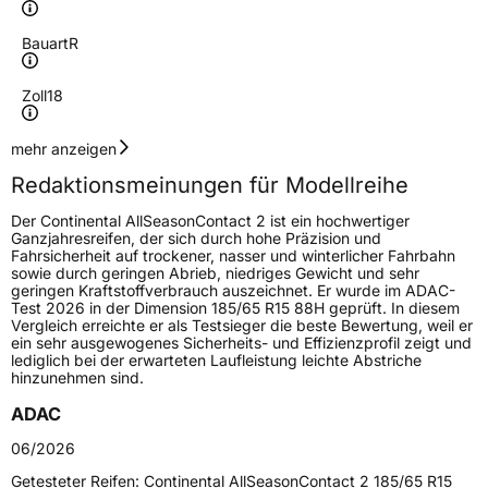
Bauart
R
Zoll
18
Geschwindigkeitsindex
V
mehr anzeigen
Redaktionsmeinungen für Modellreihe
Höchstgeschwindigkeit
240 km/h
Der Continental AllSeasonContact 2 ist ein hochwertiger
Lastindex
99
Ganzjahresreifen, der sich durch hohe Präzision und
Fahrsicherheit auf trockener, nasser und winterlicher Fahrbahn
sowie durch geringen Abrieb, niedriges Gewicht und sehr
Höchstlast
775 kg
geringen Kraftstoffverbrauch auszeichnet. Er wurde im ADAC-
Test 2026 in der Dimension 185/65 R15 88H geprüft. In diesem
Gewicht (in kg)
9,61 kg
Vergleich erreichte er als Testsieger die beste Bewertung, weil er
ein sehr ausgewogenes Sicherheits- und Effizienzprofil zeigt und
lediglich bei der erwarteten Laufleistung leichte Abstriche
Generelle Merkmale
hinzunehmen sind.
Fahrzeugtyp
PKW
ADAC
Verwendung
Ganzjahresreifen
06/2026
Modellname
AllSeasonContact 2
Getesteter Reifen:
Continental AllSeasonContact 2 185/65 R15