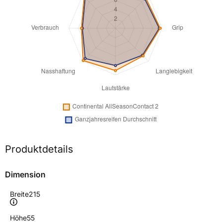
Produktdetails
Dimension
Breite
215
Höhe
55