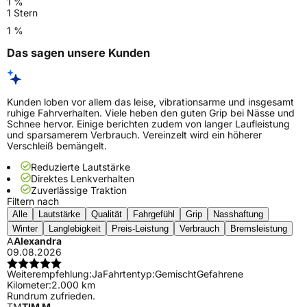
1 %
1 Stern
1 %
Das sagen unsere Kunden
Kunden loben vor allem das leise, vibrationsarme und insgesamt
ruhige Fahrverhalten. Viele heben den guten Grip bei Nässe und
Schnee hervor. Einige berichten zudem von langer Laufleistung
und sparsamerem Verbrauch. Vereinzelt wird ein höherer
Verschleiß bemängelt.
Reduzierte Lautstärke
Direktes Lenkverhalten
Zuverlässige Traktion
Filtern nach
Alle
Lautstärke
Qualität
Fahrgefühl
Grip
Nasshaftung
Winter
Langlebigkeit
Preis-Leistung
Verbrauch
Bremsleistung
A
Alexandra
09.08.2026
Weiterempfehlung:
Ja
Fahrtentyp:
Gemischt
Gefahrene
Kilometer:
2.000 km
Rundrum zufrieden.
TM
TIM M.