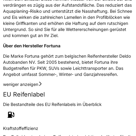
verdrängen es zügig aus der Aufstandsfläche. Das reduziert das
Aquaplaning-Risiko und unterstützt die Nasshaftung. Bei Schnee
M+S
Ja
und Eis wirken die zahlreichen Lamellen in den Profilblöcken wie
kleine Griffkanten und erhöhen die Haftung auf dem rutschigen
EU Label
Untergrund. So sind Sie für alle Wettererscheinungen gerüstet
und kommen gut an Ihr Ziel.
Effizienz
D
Über den Hersteller Fortuna
Nasshaftung
C
Die Marke Fortuna gehört zum belgischen Reifenhersteller Deldo
Autobanden NV. Seit 2005 bestehend, bietet Fortuna ihre
Rollgeräusch (Klasse)
B
Budgetreifen für PKW, SUVs sowie Leichttransporter an. Das
Angebot umfasst Sommer-, Winter- und Ganzjahresreifen.
Rollgeräusch (dB)
69
weniger anzeigen
Fahrzeugklasse
C1
EU Reifenlabel
3PMSF / Schneeflockensymbol / Alpine-Symbol
Ja
Die Bestandteile des EU Reifenlabels im Überblick
EPREL ID
1873863
Kraftstoffeffizienz
Allgemeine Produktsicherheit (GPSR)