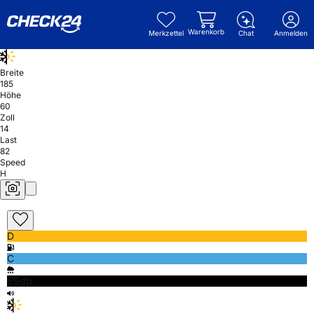
Warenkorb
Merkzettel
Chat
Anmelden
Breite
185
Höhe
60
Zoll
14
Last
82
Speed
H
D
C
69db