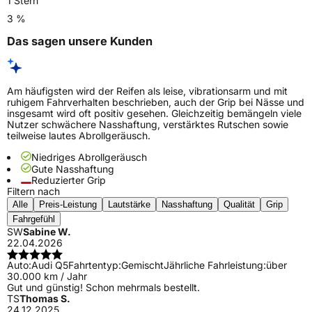
1 Stern
3 %
Das sagen unsere Kunden
Am häufigsten wird der Reifen als leise, vibrationsarm und mit
ruhigem Fahrverhalten beschrieben, auch der Grip bei Nässe und
insgesamt wird oft positiv gesehen. Gleichzeitig bemängeln viele
Nutzer schwächere Nasshaftung, verstärktes Rutschen sowie
teilweise lautes Abrollgeräusch.
Niedriges Abrollgeräusch
Gute Nasshaftung
Reduzierter Grip
Filtern nach
Alle
Preis-Leistung
Lautstärke
Nasshaftung
Qualität
Grip
Fahrgefühl
SW
Sabine W.
22.04.2026
Auto:
Audi Q5
Fahrtentyp:
Gemischt
Jährliche Fahrleistung:
über
30.000 km / Jahr
Gut und günstig! Schon mehrmals bestellt.
TS
Thomas S.
24.12.2025