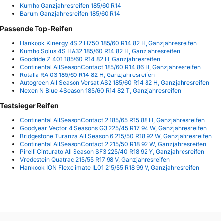
Kumho Ganzjahresreifen 185/60 R14
Barum Ganzjahresreifen 185/60 R14
Passende Top-Reifen
Hankook Kinergy 4S 2 H750 185/60 R14 82 H, Ganzjahresreifen
Kumho Solus 4S HA32 185/60 R14 82 H, Ganzjahresreifen
Goodride Z 401 185/60 R14 82 H, Ganzjahresreifen
Continental AllSeasonContact 185/60 R14 86 H, Ganzjahresreifen
Rotalla RA 03 185/60 R14 82 H, Ganzjahresreifen
Autogreen All Season Versat AS2 185/60 R14 82 H, Ganzjahresreifen
Nexen N Blue 4Season 185/60 R14 82 T, Ganzjahresreifen
Testsieger Reifen
Continental AllSeasonContact 2 185/65 R15 88 H, Ganzjahresreifen
Goodyear Vector 4 Seasons G3 225/45 R17 94 W, Ganzjahresreifen
Bridgestone Turanza All Season 6 215/50 R18 92 W, Ganzjahresreifen
Continental AllSeasonContact 2 215/50 R18 92 W, Ganzjahresreifen
Pirelli Cinturato All Season SF3 225/40 R18 92 Y, Ganzjahresreifen
Vredestein Quatrac 215/55 R17 98 V, Ganzjahresreifen
Hankook ION Flexclimate IL01 215/55 R18 99 V, Ganzjahresreifen