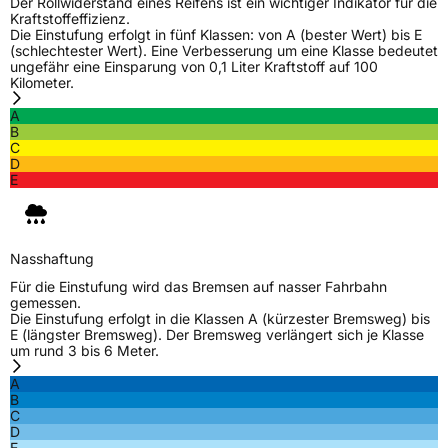
Der Rollwiderstand eines Reifens ist ein wichtiger Indikator für die
Kraftstoffeffizienz.
Herstellerkontakt
Deldo Autobanden NV, Essensteenweg 113
Die Einstufung erfolgt in fünf Klassen: von A (bester Wert) bis E
2930 Brasschaat, compliance@deldo.com
(schlechtester Wert). Eine Verbesserung um eine Klasse bedeutet
ungefähr eine Einsparung von 0,1 Liter Kraftstoff auf 100
Kilometer.
A
B
C
D
E
Nasshaftung
Für die Einstufung wird das Bremsen auf nasser Fahrbahn
gemessen.
Die Einstufung erfolgt in die Klassen A (kürzester Bremsweg) bis
E (längster Bremsweg). Der Bremsweg verlängert sich je Klasse
um rund 3 bis 6 Meter.
A
B
C
D
E