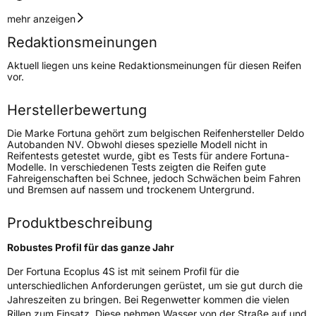
Geschwindigkeitsindex
H
mehr anzeigen
Redaktionsmeinungen
Lastindex
82
Aktuell liegen uns keine Redaktionsmeinungen für diesen Reifen
vor.
Höchstlast
475 kg
Herstellerbewertung
Generelle Merkmale
Die Marke Fortuna gehört zum belgischen Reifenhersteller Deldo
Fahrzeugtyp
PKW
Autobanden NV. Obwohl dieses spezielle Modell nicht in
Reifentests getestet wurde, gibt es Tests für andere Fortuna-
Verwendung
Ganzjahresreifen
Modelle. In verschiedenen Tests zeigten die Reifen gute
Fahreigenschaften bei Schnee, jedoch Schwächen beim Fahren
Modellname
Ecoplus 4S
und Bremsen auf nassem und trockenem Untergrund.
Fahrzeugart
PKW & SUV
Produktbeschreibung
Weitere Eigenschaften
Robustes Profil für das ganze Jahr
Der Fortuna Ecoplus 4S ist mit seinem Profil für die
Schlauchtyp
TL
unterschiedlichen Anforderungen gerüstet, um sie gut durch die
Jahreszeiten zu bringen. Bei Regenwetter kommen die vielen
Zustand
Neureifen
Rillen zum Einsatz. Diese nehmen Wasser von der Straße auf und