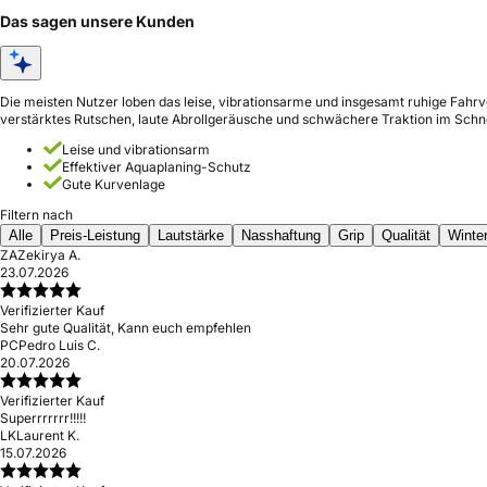
Das sagen unsere Kunden
Die meisten Nutzer loben das leise, vibrationsarme und insgesamt ruhige Fahrv
verstärktes Rutschen, laute Abrollgeräusche und schwächere Traktion im Schn
Leise und vibrationsarm
Effektiver Aquaplaning-Schutz
Gute Kurvenlage
Filtern nach
Alle
Preis-Leistung
Lautstärke
Nasshaftung
Grip
Qualität
Winte
ZA
Zekirya A.
23.07.2026
Verifizierter Kauf
Sehr gute Qualität, Kann euch empfehlen
PC
Pedro Luis C.
20.07.2026
Verifizierter Kauf
Superrrrrrr!!!!!
LK
Laurent K.
15.07.2026