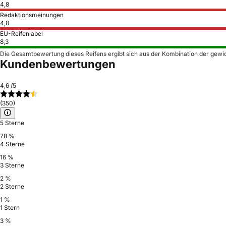
4,8
Redaktionsmeinungen
4,8
EU-Reifenlabel
8,3
Die Gesamtbewertung dieses Reifens ergibt sich aus der Kombination der gewi
Kundenbewertungen
4,6
/5
(350)
5 Sterne
78 %
4 Sterne
16 %
3 Sterne
2 %
2 Sterne
1 %
1 Stern
3 %