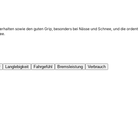
erhalten sowie den guten Grip, besonders bei Nässe und Schnee, und die ordentl
ee.
r
Langlebigkeit
Fahrgefühl
Bremsleistung
Verbrauch