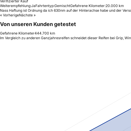
Verifizierter Kauf
Weiterempfehlung:
Ja
Fahrtentyp:
Gemischt
Gefahrene Kilometer:
20.000 km
Nass Haftung ist Ordnung da ich 630nm auf der Hinterachse habe und der Versch
« Vorherige
Nächste »
Von unseren Kunden getestet
Gefahrene Kilometer
444.700 km
Im Vergleich zu anderen Ganzjahresreifen schneidet dieser Reifen bei Grip, Wi