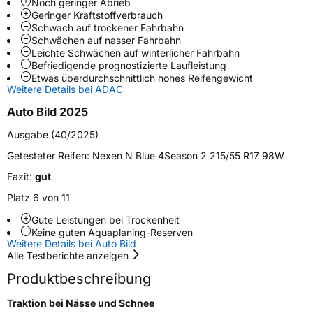
Noch geringer Abrieb
Weitere Eigenschaften
Geringer Kraftstoffverbrauch
Schwach auf trockener Fahrbahn
Schlauchtyp
TL
Schwächen auf nasser Fahrbahn
Leichte Schwächen auf winterlicher Fahrbahn
Befriedigende prognostizierte Laufleistung
Zustand
Neureifen
Etwas überdurchschnittlich hohes Reifengewicht
Weitere Details bei ADAC
M+S
Ja
Auto Bild 2025
Verstärkt
XL
Ausgabe (40/2025)
Felgenschutz
FSL
Getesteter Reifen:
Nexen N Blue 4Season 2 215/55 R17 98W
Fazit:
gut
Elektro
Ja
Platz 6 von 11
Gute Leistungen bei Trockenheit
EU Label
Keine guten Aquaplaning-Reserven
Weitere Details bei Auto Bild
Alle Testberichte anzeigen
Effizienz
C
Produktbeschreibung
Nasshaftung
A
Traktion bei Nässe und Schnee