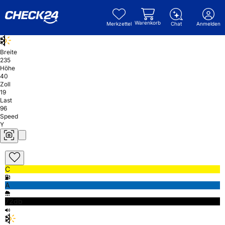
Warenkorb
Merkzettel
Chat
Anmelden
Breite
235
Höhe
40
Zoll
19
Last
96
Speed
Y
C
A
72db