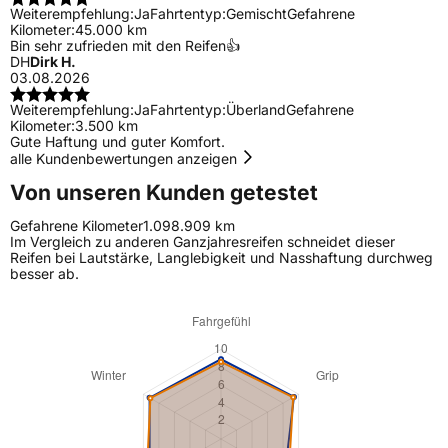
Weiterempfehlung:
Ja
Fahrtentyp:
Gemischt
Gefahrene
Kilometer:
45.000 km
Bin sehr zufrieden mit den Reifen👍
DH
Dirk H.
03.08.2026
Weiterempfehlung:
Ja
Fahrtentyp:
Überland
Gefahrene
Kilometer:
3.500 km
Gute Haftung und guter Komfort.
alle Kundenbewertungen anzeigen
Von unseren Kunden getestet
Gefahrene Kilometer
1.098.909 km
Im Vergleich zu anderen Ganzjahresreifen schneidet dieser
Reifen bei Lautstärke, Langlebigkeit und Nasshaftung durchweg
besser ab.