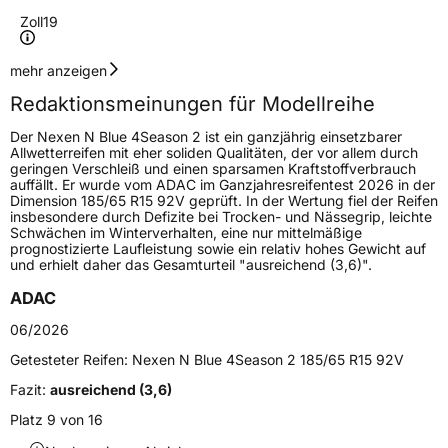
Zoll
19
Geschwindigkeitsindex
Y
mehr anzeigen
Redaktionsmeinungen für Modellreihe
Höchstgeschwindigkeit
300 km/h
Der Nexen N Blue 4Season 2 ist ein ganzjährig einsetzbarer
Lastindex
96
Allwetterreifen mit eher soliden Qualitäten, der vor allem durch
geringen Verschleiß und einen sparsamen Kraftstoffverbrauch
auffällt. Er wurde vom ADAC im Ganzjahresreifentest 2026 in der
Höchstlast
710 kg
Dimension 185/65 R15 92V geprüft. In der Wertung fiel der Reifen
insbesondere durch Defizite bei Trocken- und Nässegrip, leichte
Gewicht (in kg)
10,569 kg
Schwächen im Winterverhalten, eine nur mittelmäßige
prognostizierte Laufleistung sowie ein relativ hohes Gewicht auf
und erhielt daher das Gesamturteil "ausreichend (3,6)".
Generelle Merkmale
ADAC
Fahrzeugtyp
PKW
06/2026
Verwendung
Ganzjahresreifen
Getesteter Reifen:
Nexen N Blue 4Season 2 185/65 R15 92V
Modellname
N Blue 4Season 2
Fazit:
ausreichend (3,6)
Fahrzeugart
PKW & SUV
Platz 9 von 16