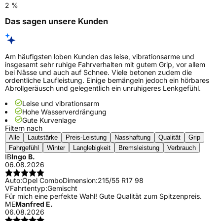
2 %
Das sagen unsere Kunden
Am häufigsten loben Kunden das leise, vibrationsarme und
insgesamt sehr ruhige Fahrverhalten mit gutem Grip, vor allem
bei Nässe und auch auf Schnee. Viele betonen zudem die
ordentliche Laufleistung. Einige bemängeln jedoch ein hörbares
Abrollgeräusch und gelegentlich ein unruhigeres Lenkgefühl.
Leise und vibrationsarm
Hohe Wasserverdrängung
Gute Kurvenlage
Filtern nach
Alle
Lautstärke
Preis-Leistung
Nasshaftung
Qualität
Grip
Fahrgefühl
Winter
Langlebigkeit
Bremsleistung
Verbrauch
IB
Ingo B.
06.08.2026
Auto:
Opel Combo
Dimension:
215/55 R17 98
V
Fahrtentyp:
Gemischt
Für mich eine perfekte Wahl! Gute Qualität zum Spitzenpreis.
ME
Manfred E.
06.08.2026