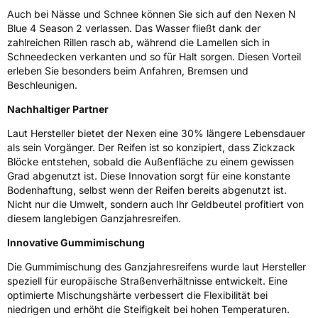
Rollgeräusch (Klasse)
B
Auch bei Nässe und Schnee können Sie sich auf den Nexen N
Blue 4 Season 2 verlassen. Das Wasser fließt dank der
zahlreichen Rillen rasch ab, während die Lamellen sich in
Rollgeräusch (dB)
72
Schneedecken verkanten und so für Halt sorgen. Diesen Vorteil
Fahrzeugklasse
C1
erleben Sie besonders beim Anfahren, Bremsen und
Beschleunigen.
3PMSF / Schneeflockensymbol / Alpine-Symbol
Ja
Nachhaltiger Partner
Laut Hersteller bietet der Nexen eine 30% längere Lebensdauer
Eisgrip
Ja
als sein Vorgänger. Der Reifen ist so konzipiert, dass Zickzack
EPREL ID
2387826
Blöcke entstehen, sobald die Außenfläche zu einem gewissen
Grad abgenutzt ist. Diese Innovation sorgt für eine konstante
Allgemeine Produktsicherheit (GPSR)
Bodenhaftung, selbst wenn der Reifen bereits abgenutzt ist.
Nicht nur die Umwelt, sondern auch Ihr Geldbeutel profitiert von
Herstellerkontakt
NEXEN TIRE EUROPE s.r.o., Lise-Meitner-
diesem langlebigen Ganzjahresreifen.
Strasse 1 65779 Kelkheim Deutschland,
marketing.nte@nexentire.com
Innovative Gummimischung
Die Gummimischung des Ganzjahresreifens wurde laut Hersteller
speziell für europäische Straßenverhältnisse entwickelt. Eine
optimierte Mischungshärte verbessert die Flexibilität bei
niedrigen und erhöht die Steifigkeit bei hohen Temperaturen.