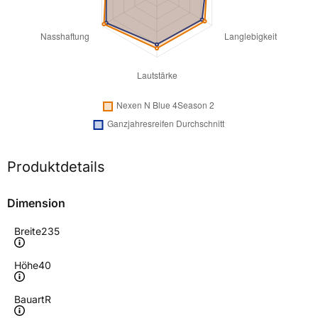
Produktdetails
Dimension
Breite
235
Höhe
40
Bauart
R