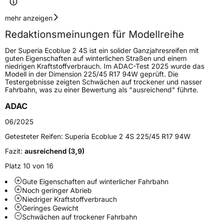
Geschwindigkeitsindex
V
mehr anzeigen
Redaktionsmeinungen für Modellreihe
Höchstgeschwindigkeit
240 km/h
Der Superia Ecoblue 2 4S ist ein solider Ganzjahresreifen mit
Lastindex
102
guten Eigenschaften auf winterlichen Straßen und einem
niedrigen Kraftstoffverbrauch. Im ADAC-Test 2025 wurde das
Modell in der Dimension 225/45 R17 94W geprüft. Die
Höchstlast
850 kg
Testergebnisse zeigten Schwächen auf trockener und nasser
Fahrbahn, was zu einer Bewertung als "ausreichend" führte.
Generelle Merkmale
ADAC
Fahrzeugtyp
PKW
06/2025
Verwendung
Ganzjahresreifen
Getesteter Reifen:
Superia Ecoblue 2 4S 225/45 R17 94W
Modellname
Ecoblue 2 4S
Fazit:
ausreichend (3,9)
Fahrzeugart
PKW & SUV
Platz 10 von 16
Gute Eigenschaften auf winterlicher Fahrbahn
Noch geringer Abrieb
Weitere Eigenschaften
Niedriger Kraftstoffverbrauch
Geringes Gewicht
Schlauchtyp
TL
Schwächen auf trockener Fahrbahn