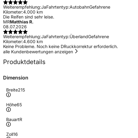
Weiterempfehlung:
Ja
Fahrtentyp:
Autobahn
Gefahrene
Kilometer:
4.000 km
Die Reifen sind sehr leise.
MR
Matthias R.
08.07.2026
Weiterempfehlung:
Ja
Fahrtentyp:
Überland
Gefahrene
Kilometer:
4.600 km
Keine Probleme. Noch keine DRuckkorrektur erforderlich.
alle Kundenbewertungen anzeigen
Produktdetails
Dimension
Breite
215
Höhe
65
Bauart
R
Zoll
16