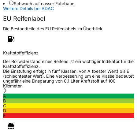
Schwach auf nasser Fahrbahn
Weitere Details bei ADAC
Zustand
Neureifen
EU Reifenlabel
M+S
Ja
Die Bestandteile des EU Reifenlabels im Überblick
Verstärkt
XL
EU Label
Kraftstoffeffizienz
Der Rollwiderstand eines Reifens ist ein wichtiger Indikator für die
Effizienz
C
Kraftstoffeffizienz.
Die Einstufung erfolgt in fünf Klassen: von A (bester Wert) bis E
(schlechtester Wert). Eine Verbesserung um eine Klasse bedeutet
Nasshaftung
C
ungefähr eine Einsparung von 0,1 Liter Kraftstoff auf 100
Kilometer.
Rollgeräusch (Klasse)
A
A
B
C
Rollgeräusch (dB)
68
D
E
Fahrzeugklasse
C1
3PMSF / Schneeflockensymbol / Alpine-Symbol
Ja