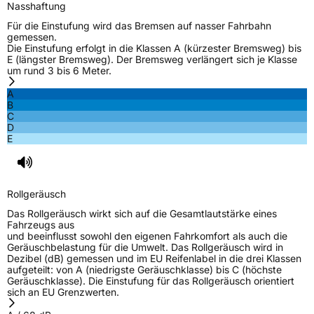
Nasshaftung
EPREL ID
1630936
Für die Einstufung wird das Bremsen auf nasser Fahrbahn
gemessen.
Die Einstufung erfolgt in die Klassen A (kürzester Bremsweg) bis
Allgemeine Produktsicherheit (GPSR)
E (längster Bremsweg). Der Bremsweg verlängert sich je Klasse
um rund 3 bis 6 Meter.
Herstellerkontakt
Deldo Autobanden NV, Essensteenweg 113
2930 Brasschaat, compliance@deldo.com
A
B
C
D
E
Rollgeräusch
Das Rollgeräusch wirkt sich auf die Gesamtlautstärke eines
Fahrzeugs aus
und beeinflusst sowohl den eigenen Fahrkomfort als auch die
Geräuschbelastung für die Umwelt. Das Rollgeräusch wird in
Dezibel (dB) gemessen und im EU Reifenlabel in die drei Klassen
aufgeteilt: von A (niedrigste Geräuschklasse) bis C (höchste
Geräuschklasse). Die Einstufung für das Rollgeräusch orientiert
sich an EU Grenzwerten.