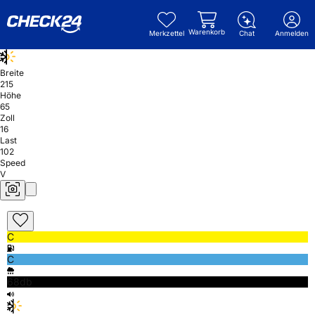
Warenkorb
Merkzettel
Chat
Anmelden
Breite
215
Höhe
65
Zoll
16
Last
102
Speed
V
C
C
68db