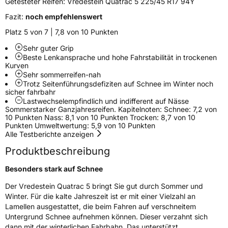
Getesteter Reifen:
Vredestein Quatrac 5 225/45 R17 94Y
Fazit:
noch empfehlenswert
M+S
Ja
Platz 5 von 7 | 7,8 von 10 Punkten
EU Label
Sehr guter Grip
Beste Lenkansprache und hohe Fahrstabilität in trockenen
Kurven
Effizienz
D
Sehr sommerreifen-nah
Trotz Seitenführungsdefiziten auf Schnee im Winter noch
Nasshaftung
C
sicher fahrbahr
Lastwechselempfindlich und indifferent auf Nässe
Sommerstarker Ganzjahresreifen. Kapitelnoten: Schnee: 7,2 von
Rollgeräusch (Klasse)
B
10 Punkten Nass: 8,1 von 10 Punkten Trocken: 8,7 von 10
Punkten Umweltwertung: 5,9 von 10 Punkten
Alle Testberichte anzeigen
Rollgeräusch (dB)
69
Produktbeschreibung
Fahrzeugklasse
C1
Besonders stark auf Schnee
3PMSF / Schneeflockensymbol / Alpine-Symbol
Ja
Der Vredestein Quatrac 5 bringt Sie gut durch Sommer und
Winter. Für die kalte Jahreszeit ist er mit einer Vielzahl an
Eisgrip
Nein
Lamellen ausgestattet, die beim Fahren auf verschneitem
Untergrund Schnee aufnehmen können. Dieser verzahnt sich
EPREL ID
554210
dann mit der winterlichen Fahrbahn. Das unterstützt