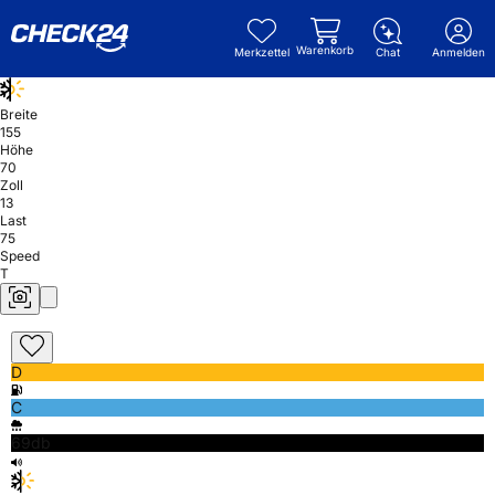
Warenkorb
Merkzettel
Chat
Anmelden
Breite
155
Höhe
70
Zoll
13
Last
75
Speed
T
D
C
69db