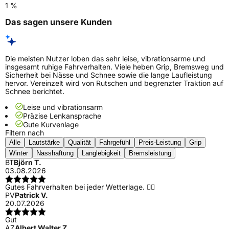
1 %
Das sagen unsere Kunden
Die meisten Nutzer loben das sehr leise, vibrationsarme und
insgesamt ruhige Fahrverhalten. Viele heben Grip, Bremsweg und
Sicherheit bei Nässe und Schnee sowie die lange Laufleistung
hervor. Vereinzelt wird von Rutschen und begrenzter Traktion auf
Schnee berichtet.
Leise und vibrationsarm
Präzise Lenkansprache
Gute Kurvenlage
Filtern nach
Alle
Lautstärke
Qualität
Fahrgefühl
Preis-Leistung
Grip
Winter
Nasshaftung
Langlebigkeit
Bremsleistung
BT
Björn T.
03.08.2026
Gutes Fahrverhalten bei jeder Wetterlage. 👍🏻
PV
Patrick V.
20.07.2026
Gut
AZ
Albert Walter Z.