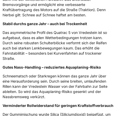
Bremsvorgänge und ermöglicht eine verbesserte
Allgemeine Produktsicherheit (GPSR)
Kraftübertragung des Motors auf die Straße (Traktion). Denn
hierbei gilt: Schnee auf Schnee haftet am besten.
Herstellerkontakt
Apollo Tyres NL B.V., Ir. E.L.C. Schiffstraat
370 7547 RD Enschede Niederlande,
Stabil durchs ganze Jahr – auch bei Trockenheit
www.apollotyres.com
Das asymmetrische Profil des Quatrac 5 von Vredestein ist so
aufgebaut, dass es allen Wetterbedingungen trotzen kann.
Durch seine robusten Schulterblöcke verformt sich der Reifen
auch bei starken Lenkbewegungen kaum. Das erhöht die
Fahrstabilität – besonders bei Kurvenfahrten auf trockener
Straße.
Gutes Nass-Handling – reduziertes Aquaplaning-Risiko
Schneematsch oder Starkregen können das ganze Jahr über
eine Herausforderung sein. Durch seine breiten, umlaufenden
Rillen kann der Vredestein Wasser von der Fahrbahn zur Seite
ableiten. So wird das Aquaplaning-Risiko gesenkt und der
Nassbremsweg verkürzt.
Verminderter Rollwiderstand für geringen Kraftstoffverbrauch
Der Gummimischung wurde Silica (Siliciumdioxid) beigefügt, um