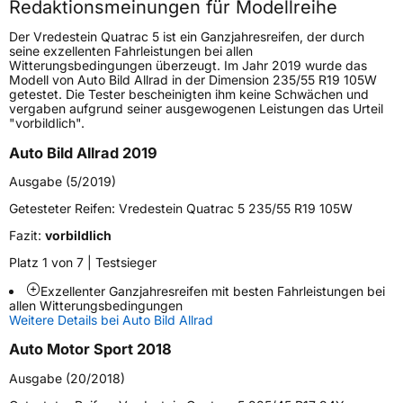
Redaktionsmeinungen für Modellreihe
Höchstgeschwindigkeit
190 km/h
Der Vredestein Quatrac 5 ist ein Ganzjahresreifen, der durch
Lastindex
75
seine exzellenten Fahrleistungen bei allen
Witterungsbedingungen überzeugt. Im Jahr 2019 wurde das
Modell von Auto Bild Allrad in der Dimension 235/55 R19 105W
Höchstlast
387 kg
getestet. Die Tester bescheinigten ihm keine Schwächen und
vergaben aufgrund seiner ausgewogenen Leistungen das Urteil
Gewicht (in kg)
5,363 kg
"vorbildlich".
Auto Bild Allrad 2019
Generelle Merkmale
Ausgabe (5/2019)
Fahrzeugtyp
PKW
Getesteter Reifen:
Vredestein Quatrac 5 235/55 R19 105W
Verwendung
Ganzjahresreifen
Fazit:
vorbildlich
Modellname
Quatrac 5
Platz 1 von 7 | Testsieger
Fahrzeugart
PKW & SUV
Exzellenter Ganzjahresreifen mit besten Fahrleistungen bei
allen Witterungsbedingungen
Weitere Details bei Auto Bild Allrad
Weitere Eigenschaften
Auto Motor Sport 2018
Schlauchtyp
TL
Ausgabe (20/2018)
Zustand
Neureifen