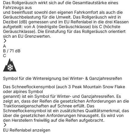
Das Rollgeräusch wirkt sich auf die Gesamtlautstärke eines
Fahrzeugs aus
Eisgrip
Nein
und beeinflusst sowohl den eigenen Fahrkomfort als auch die
Geräuschbelastung für die Umwelt. Das Rollgeräusch wird in
EPREL ID
487834
Dezibel (dB) gemessen und im EU Reifenlabel in die drei Klassen
aufgeteilt: von A (niedrigste Geräuschklasse) bis C (höchste
Allgemeine Produktsicherheit (GPSR)
Geräuschklasse). Die Einstufung für das Rollgeräusch orientiert
sich an EU Grenzwerten.
Herstellerkontakt
Windforce, Qingdao China,
A
maksim.meng@landspidertire.com
B
/
71
dB
C
Verantwortliche
corrado bergagna, Qingdao China,
in der EU
maksim.meng@landspidertire.com
Symbol für die Wintereignung bei Winter- & Ganzjahresreifen
Das Schneeflockensymbol (auch 3 Peak Mountain Snow Flake
oder alpines Symbol
genannt) ist ein Symbol für Winter- und Ganzjahresreifen. Es
zeigt an, dass der Reifen die gesetzlichen Anforderungen an die
Traktionseigenschaften auf Schnee erfüllt. Das
Schneeflockensymbol ist ein zusätzliches Qualitätsmerkmal, das
über die gesetzlichen Anforderungen hinausgeht. Es wird von
den Herstellern freiwillig auf die Reifen aufgebracht.
EU Reifenlabel anzeigen