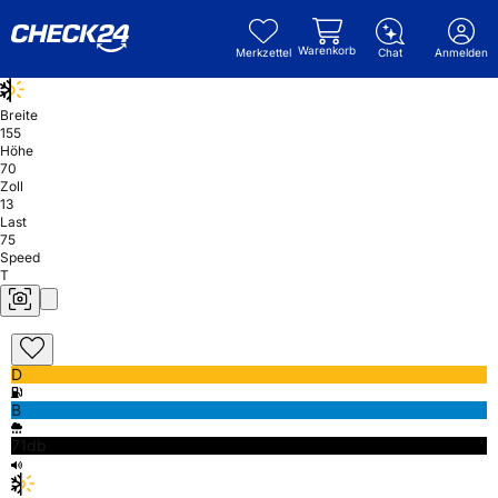
Warenkorb
Merkzettel
Chat
Anmelden
Breite
155
Höhe
70
Zoll
13
Last
75
Speed
T
D
B
71db