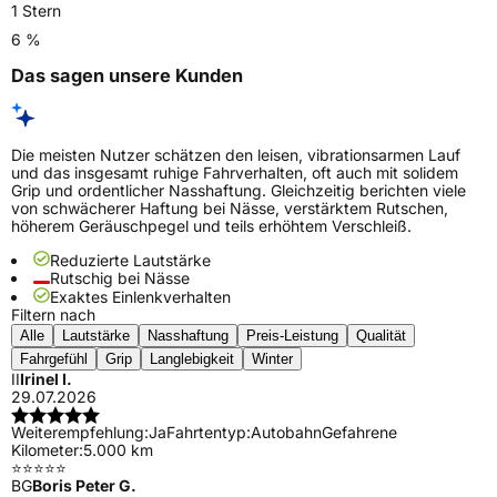
1 Stern
6 %
Das sagen unsere Kunden
Die meisten Nutzer schätzen den leisen, vibrationsarmen Lauf
und das insgesamt ruhige Fahrverhalten, oft auch mit solidem
Grip und ordentlicher Nasshaftung. Gleichzeitig berichten viele
von schwächerer Haftung bei Nässe, verstärktem Rutschen,
höherem Geräuschpegel und teils erhöhtem Verschleiß.
Reduzierte Lautstärke
Rutschig bei Nässe
Exaktes Einlenkverhalten
Filtern nach
Alle
Lautstärke
Nasshaftung
Preis-Leistung
Qualität
Fahrgefühl
Grip
Langlebigkeit
Winter
II
Irinel I.
29.07.2026
Weiterempfehlung:
Ja
Fahrtentyp:
Autobahn
Gefahrene
Kilometer:
5.000 km
⭐️⭐️⭐️⭐️⭐️
BG
Boris Peter G.