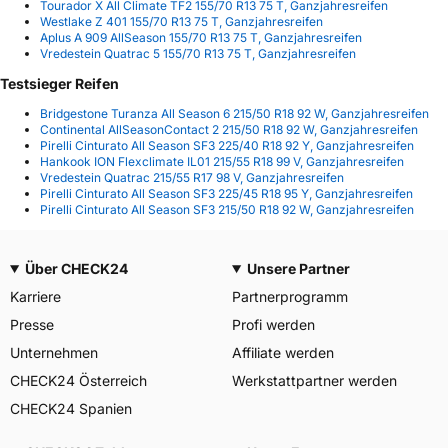
Tourador X All Climate TF2 155/70 R13 75 T, Ganzjahresreifen
Westlake Z 401 155/70 R13 75 T, Ganzjahresreifen
Aplus A 909 AllSeason 155/70 R13 75 T, Ganzjahresreifen
Vredestein Quatrac 5 155/70 R13 75 T, Ganzjahresreifen
Testsieger Reifen
Bridgestone Turanza All Season 6 215/50 R18 92 W, Ganzjahresreifen
Continental AllSeasonContact 2 215/50 R18 92 W, Ganzjahresreifen
Pirelli Cinturato All Season SF3 225/40 R18 92 Y, Ganzjahresreifen
Hankook ION Flexclimate IL01 215/55 R18 99 V, Ganzjahresreifen
Vredestein Quatrac 215/55 R17 98 V, Ganzjahresreifen
Pirelli Cinturato All Season SF3 225/45 R18 95 Y, Ganzjahresreifen
Pirelli Cinturato All Season SF3 215/50 R18 92 W, Ganzjahresreifen
Über CHECK24
Unsere Partner
Karriere
Partnerprogramm
Presse
Profi werden
Unternehmen
Affiliate werden
CHECK24 Österreich
Werkstattpartner werden
CHECK24 Spanien